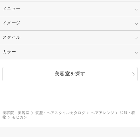
10代
20代
指定なし
メニュー
ベリーショート
30代
40代
ショート
ミディアム
指定なし
イメージ
カット
50代～
セミロング
ロング
カラー
パーマ
指定なし
スタイル
ナチュラル
縮毛矯正
エクステ
キュート
フェミニン
指定なし
カラー
ストレート
ストレートパーマ
ヘアアレンジ
セクシー
エレガント
カール
グラデーション
指定なし
黒髪
美容室を探す
クール
ストリート
レイヤー
シャギー
ブラウン・ベージュ
イエロー・オレンジ
モード
外国人風
ボブ
マッシュ
レッド・ピンク
アッシュ・ブラウン
和服・着物
編み込み
サイドアップ
グラデーションカラー
美容院・美容室
髪型・ヘアスタイルカタログ
ヘアアレンジ
和服・着
物
モヒカン
ポニーテール
アップ
ツーブロック
モヒカン