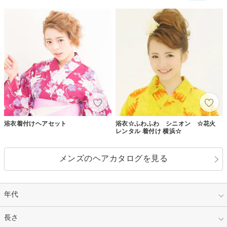
浴衣着付けヘアセット
浴衣☆ふわふわ シニオン ☆花火
レンタル 着付け 横浜☆
メンズのヘアカタログを見る
年代
指定なし
長さ
キッズ