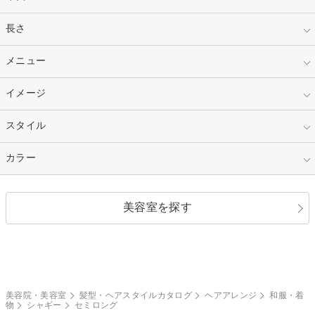
指定なし
長さ
キッズ
10代
20代
指定なし
メニュー
ベリーショート
30代
40代
ショート
ミディアム
指定なし
イメージ
カット
50代～
セミロング
ロング
カラー
パーマ
指定なし
スタイル
ナチュラル
縮毛矯正
エクステ
キュート
フェミニン
指定なし
カラー
ストレート
ストレートパーマ
ヘアアレンジ
セクシー
エレガント
カール
グラデーション
指定なし
黒髪
美容室を探す
クール
ストリート
レイヤー
シャギー
ブラウン・ベージュ
イエロー・オレンジ
モード
外国人風
ボブ
マッシュ
レッド・ピンク
アッシュ・ブラウン
和服・着物
編み込み
サイドアップ
グラデーションカラー
美容院・美容室
髪型・ヘアスタイルカタログ
ヘアアレンジ
和服・着
物
シャギー
セミロング
ポニーテール
アップ