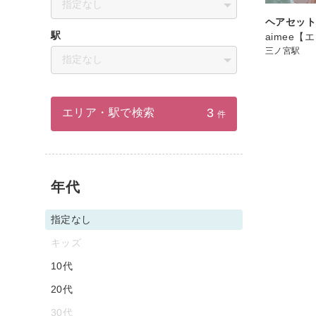
指定なし
ヘアセッ
駅
aimee【
三ノ宮駅
指定なし
3
エリア・駅で検索
件
年代
指定なし
キッズ
10代
20代
30代