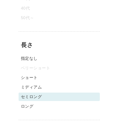
40代
50代～
長さ
指定なし
ベリーショート
ショート
ミディアム
セミロング
ロング