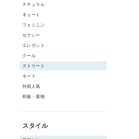
ナチュラル
キュート
フェミニン
セクシー
エレガント
クール
ストリート
モード
外国人風
和服・着物
スタイル