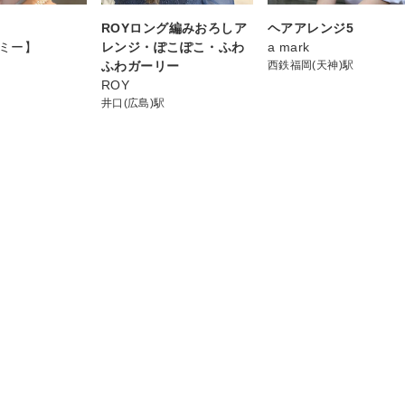
ト
ROYロング編みおろしア
ヘアアレンジ5
エミー】
レンジ・ぽこぽこ・ふわ
a mark
ふわガーリー
西鉄福岡(天神)駅
ROY
井口(広島)駅