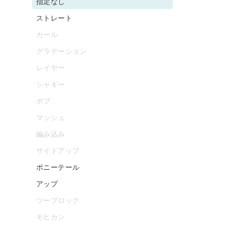
指定なし
ストレート
カール
グラデーション
レイヤー
シャギー
ボブ
マッシュ
編み込み
サイドアップ
ポニーテール
アップ
ツーブロック
モヒカン