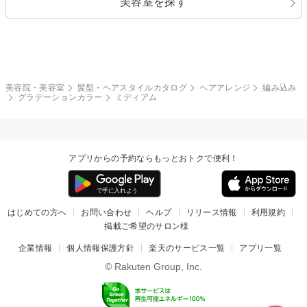
美容室を探す
クール
ストリート
レイヤー
シャギー
ブラウン・ベージュ
イエロー・オレンジ
モード
外国人風
ボブ
マッシュ
レッド・ピンク
アッシュ・ブラウン
和服・着物
編み込み
サイドアップ
グラデーションカラー
美容院・美容室
髪型・ヘアスタイルカタログ
ヘアアレンジ
編み込み
グラデーションカラー
ミディアム
ポニーテール
アップ
ツーブロック
モヒカン
アプリからの予約ならもっとおトクで便利！
ウルフ
ボウズ
ビジネス
はじめての方へ
お問い合わせ
ヘルプ
リリース情報
利用規約
掲載ご希望のサロン様
企業情報
個人情報保護方針
楽天のサービス一覧
アプリ一覧
© Rakuten Group, Inc.