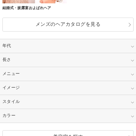
結婚式・披露宴およばれヘア
メンズのヘアカタログを見る
年代
指定なし
長さ
キッズ
10代
20代
指定なし
メニュー
ベリーショート
30代
40代
ショート
ミディアム
指定なし
イメージ
カット
50代～
セミロング
ロング
カラー
パーマ
指定なし
スタイル
ナチュラル
縮毛矯正
エクステ
キュート
フェミニン
指定なし
カラー
ストレート
ストレートパーマ
ヘアアレンジ
セクシー
エレガント
カール
グラデーション
指定なし
黒髪