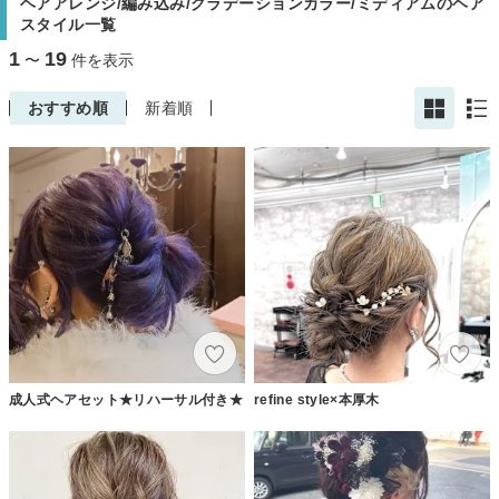
ヘアアレンジ/編み込み/グラデーションカラー/ミディアムのヘア
スタイル一覧
1
19
〜
件を表示
おすすめ順
新着順
成人式ヘアセット★リハーサル付き★
refine style×本厚木