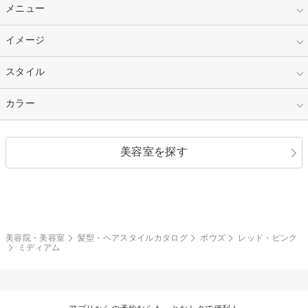
10代
20代
指定なし
メニュー
ベリーショート
30代
40代
ショート
ミディアム
指定なし
イメージ
カット
50代～
セミロング
ロング
カラー
パーマ
指定なし
スタイル
ナチュラル
縮毛矯正
エクステ
キュート
フェミニン
指定なし
カラー
ストレート
ストレートパーマ
ヘアアレンジ
セクシー
エレガント
カール
グラデーション
指定なし
黒髪
美容室を探す
クール
ストリート
レイヤー
シャギー
ブラウン・ベージュ
イエロー・オレンジ
モード
外国人風
ボブ
マッシュ
レッド・ピンク
アッシュ・ブラウン
和服・着物
編み込み
サイドアップ
グラデーションカラー
美容院・美容室
髪型・ヘアスタイルカタログ
ボウズ
レッド・ピンク
ミディアム
ポニーテール
アップ
ツーブロック
モヒカン