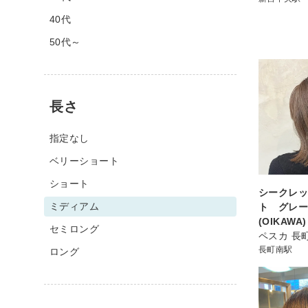
40代
50代～
長さ
指定なし
ベリーショート
ショート
シークレ
ミディアム
ト グレ
(OIKAWA)
セミロング
ペスカ 長
長町南駅
ロング