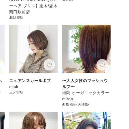
ーヘア ブリス】志木/志木
南口駅前店
北朝霞駅
ヘ
ニュアンスカールボブ
〜大人女性のマッシュウ
mjuk
ルフ〜
野
三ノ宮駅
福岡 オーガニックカラー
miroa
西鉄福岡(天神)駅