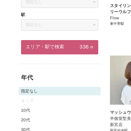
指定なし
スタイリ
リーウル
駅
Flow
東中野駅
指定なし
336
エリア・駅で検索
件
年代
指定なし
キッズ
10代
マッシュ
半個室型美容
20代
新宮店
30代
新宮中央駅