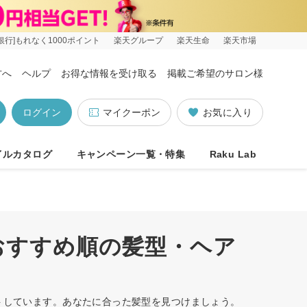
銀行]もれなく1000ポイント
楽天グループ
楽天生命
楽天市場
方へ
ヘルプ
お得な情報を受け取る
掲載ご希望のサロン様
ログイン
マイクーポン
お気に入り
イルカタログ
キャンペーン一覧・特集
Raku Lab
おすすめ順の髪型・ヘア
ットしています。あなたに合った髪型を見つけましょう。