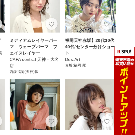
イ
ミディアムレイヤーパー
福岡天神赤坂】20代30代
マ ウェーブパーマ フ
40代/センター分けショー
2号
ェイスレイヤー
ト
CAPA central 天神・大名
Des.Art
店
赤坂(福岡)駅
西鉄福岡(天神)駅