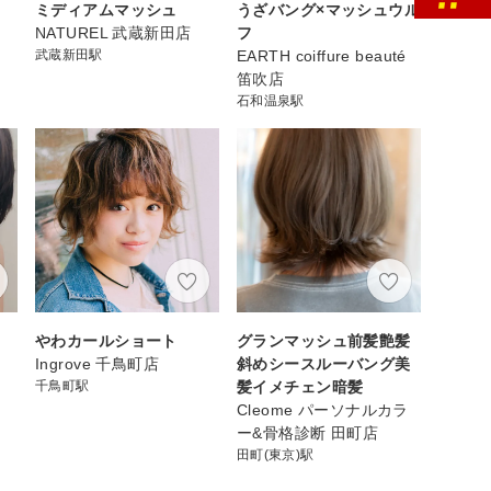
ミディアムマッシュ
うざバング×マッシュウル
NATUREL 武蔵新田店
フ
武蔵新田駅
EARTH coiffure beauté
笛吹店
石和温泉駅
やわカールショート
グランマッシュ前髪艶髪
Ingrove 千鳥町店
斜めシースルーバング美
千鳥町駅
髪イメチェン暗髪
Cleome パーソナルカラ
ー&骨格診断 田町店
田町(東京)駅