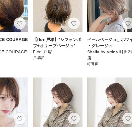
ACE COURAGE
【flor 戸塚】*シフォンボ
ペールベージュ_ ホワ
ル
ブ+オリーブベージュ*
トグレージュ
ACE COURAGE
Flor_戸塚
Shelia by artina 町田
戸塚駅
店
町田駅