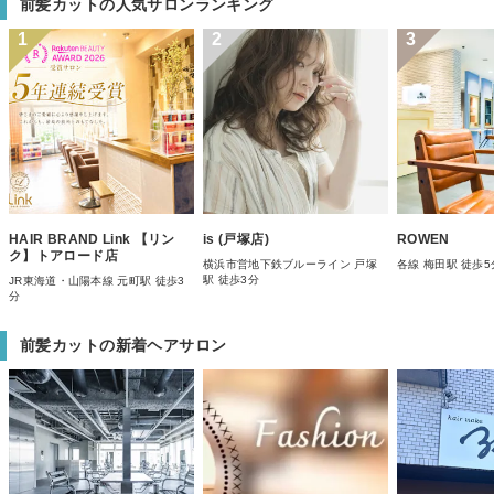
前髪カットの人気サロンランキング
1
2
3
HAIR BRAND Link 【リン
is (戸塚店)
ROWEN
ク】トアロード店
横浜市営地下鉄ブルーライン 戸塚
各線 梅田駅 徒歩5
駅 徒歩3分
JR東海道・山陽本線 元町駅 徒歩3
分
前髪カットの新着ヘアサロン