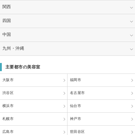
青森
福井
埼玉
千葉
愛知
関西
静岡
茨城
群馬
三重
岐阜
大阪
四国
兵庫
栃木
山梨
京都
奈良
香川
中国
愛媛
滋賀
和歌山
徳島
高知
広島
九州・沖縄
岡山
山口
鳥取
福岡
熊本
主要都市の美容室
島根
鹿児島
長崎
大阪市
福岡市
佐賀
大分
渋谷区
名古屋市
宮崎
沖縄
横浜市
仙台市
札幌市
神戸市
広島市
世田谷区