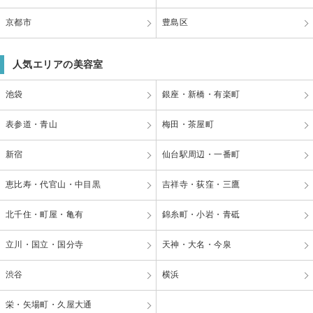
京都市
豊島区
人気エリアの美容室
池袋
銀座・新橋・有楽町
表参道・青山
梅田・茶屋町
新宿
仙台駅周辺・一番町
恵比寿・代官山・中目黒
吉祥寺・荻窪・三鷹
北千住・町屋・亀有
錦糸町・小岩・青砥
立川・国立・国分寺
天神・大名・今泉
渋谷
横浜
栄・矢場町・久屋大通