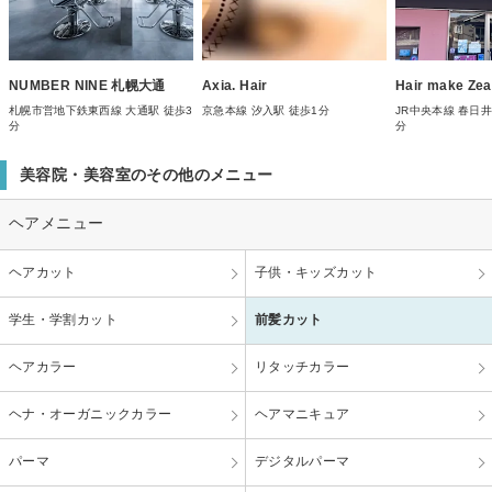
NUMBER NINE 札幌大通
Axia. Hair
Hair make Zea
札幌市営地下鉄東西線 大通駅 徒歩3
京急本線 汐入駅 徒歩1分
JR中央本線 春日井
分
分
美容院・美容室のその他のメニュー
ヘアメニュー
ヘアカット
子供・キッズカット
学生・学割カット
前髪カット
ヘアカラー
リタッチカラー
ヘナ・オーガニックカラー
ヘアマニキュア
パーマ
デジタルパーマ