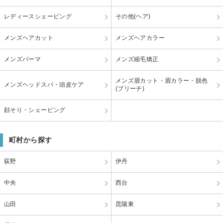
レディースシェービング
その他(ヘア)
メンズヘアカット
メンズヘアカラー
メンズパーマ
メンズ縮毛矯正
メンズ眉カット・眉カラー・脱色
メンズヘッドスパ・頭皮ケア
(ブリーチ)
顔そり・シェービング
町村から探す
荻野
伊丹
中央
西台
山田
昆陽東