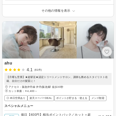
その他の情報を表示
ahu
4.1
(61件)
【月曜も営業】★超駅近★認定トリートメントサロン、講師も務めるスタイリスト在
籍、自分だけの髪質に！
アクセス：阪急伊丹線 伊丹(阪急)駅 徒歩30秒
カット単価：
￥4,400～
◎ 本日空席あり
楽天スーパーDEAL
ポイントが貯まる・使える
メンズ歓迎
スペシャルメニュー
後日【400円】相当ポイントバック／カット＋超