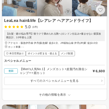
LeaLea hair&life【レアレア ヘアアンドライフ】
5.0
(1件)
【白髪・癖の悩み専門】朝ラクで褒められる艶へ|ロンドン仕込み×傷ませない髪質改
善設計、10年後も上質
アクセス：阪急伊丹線 伊丹(阪急)駅 徒歩1分、JR福知山線 伊丹(JR)駅 徒歩10分
カット単価：
-
◎ 本日空席あり
ポイントが貯まる・使える
メンズ歓迎
スペシャルメニュー
【Men's人気No.1】メンズカット+皮脂汚れ除去シ
￥6,600
初回
ャンプー+眉カット
すべてのスペシャルメニューを見る
その他の情報を表示