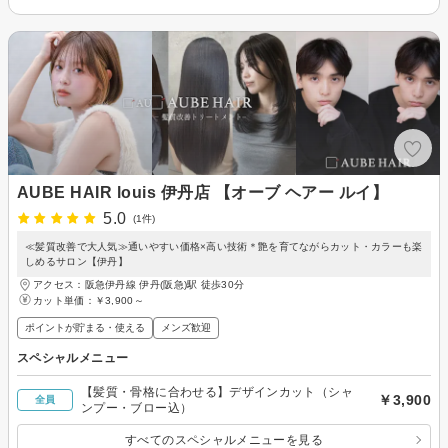
AUBE HAIR louis 伊丹店 【オーブ ヘアー ルイ】
5.0
(1件)
≪髪質改善で大人気≫通いやすい価格×高い技術＊艶を育てながらカット・カラーも楽
しめるサロン【伊丹】
アクセス：阪急伊丹線 伊丹(阪急)駅 徒歩30分
カット単価：
￥3,900～
ポイントが貯まる・使える
メンズ歓迎
スペシャルメニュー
【髪質・骨格に合わせる】デザインカット（シャ
￥3,900
全員
ンプー・ブロー込）
すべてのスペシャルメニューを見る