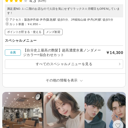
4.3
(42件)
満足度NO.１♪二階のお店なので人目を気にせずリラックス☆月曜日もOPENしていま
す！
アクセス：阪急伊丹線 伊丹(阪急)駅 徒歩5分、JR福知山線 伊丹(JR)駅 徒歩5分
カット単価：
￥4,950～
ポイントが貯まる・使える
メンズ歓迎
スペシャルメニュー
【自分史上最高の艶髪】超高濃度水素ノンダメー
￥14,300
全員
ジカラー+似合わせカット
すべてのスペシャルメニューを見る
その他の情報を表示