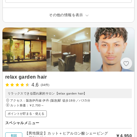
その他の情報を表示
relax garden hair
4.6
(34件)
リラックスできる隠れ家的サロン【relax garden hair】
アクセス：阪急伊丹線 伊丹 (阪急)駅 徒歩18分／バス5分
カット単価：
￥2,700～
ポイントが貯まる・使える
スペシャルメニュー
【男性限定】カット＋ヒアルロン酸シェービング
￥4,950
初回