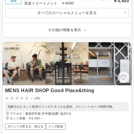
￥4,400
初回
音波トリートメント ￥4400
すべてのスペシャルメニューを見る
その他の情報を表示
MENS HAIR SHOP Good Place&thing
-
(-件)
洗練されたカット技術でメンズスタイルを提供。クレジットカード利用可能。
アクセス：阪急伊丹線 伊丹(阪急)駅 徒歩5分
カット単価：
￥3,300～
ポイントが貯まる・使える
メンズ歓迎