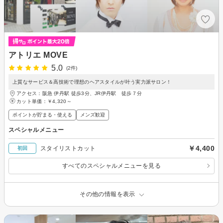
アトリエ MOVE
5.0
(2件)
上質なサービス＆高技術で理想のヘアスタイルが叶う実力派サロン！
アクセス：阪急 伊丹駅 徒歩3分、JR伊丹駅 徒歩７分
カット単価：
￥4,320～
ポイントが貯まる・使える
メンズ歓迎
スペシャルメニュー
￥4,400
スタイリストカット
初回
すべてのスペシャルメニューを見る
その他の情報を表示