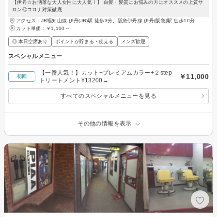
【伊丹☆お洒落な大人女性に大人気！】 白髪・髪質にお悩みの方にオススメの上質サ
ロン◎コロナ対策徹底
アクセス：JR福知山線 伊丹(JR)駅 徒歩3分、阪急伊丹線 伊丹(阪急)駅 徒歩10分
カット単価：
￥1,100～
◎ 本日空席あり
ポイントが貯まる・使える
メンズ歓迎
スペシャルメニュー
【一番人気！】カット+プレミアムカラー+２step
￥11,000
初回
トリートメント¥13200→
すべてのスペシャルメニューを見る
その他の情報を表示