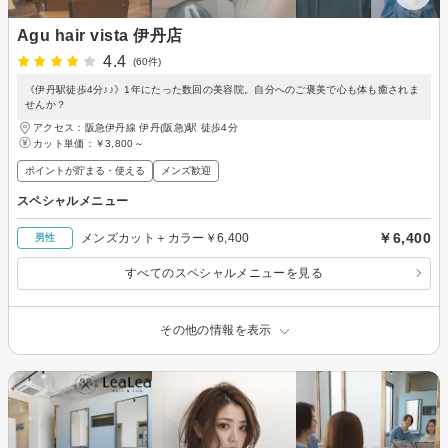
Agu hair vista 伊丹店
4.4
(60件)
《伊丹駅徒歩4分♪♪》1年にたった数回の美容院。自分へのご褒美で心も体も癒されま
せんか？
アクセス：阪急伊丹線 伊丹(阪急)駅 徒歩4分
カット単価：
￥3,800～
ポイントが貯まる・使える
メンズ歓迎
スペシャルメニュー
￥6,400
メンズカット＋カラー￥6,400
男性
すべてのスペシャルメニューを見る
その他の情報を表示