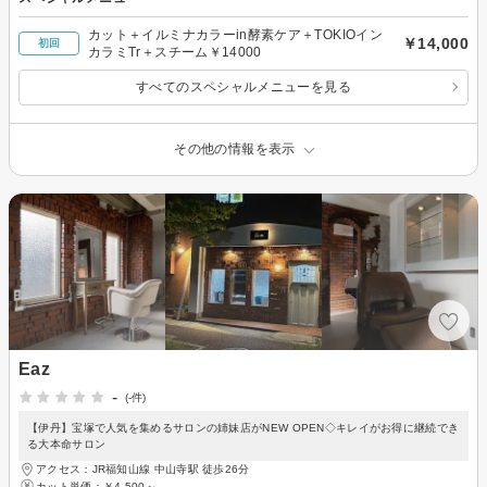
カット＋イルミナカラーin酵素ケア＋TOKIOイン
￥14,000
初回
カラミTr＋スチーム￥14000
すべてのスペシャルメニューを見る
その他の情報を表示
Eaz
-
(-件)
【伊丹】宝塚で人気を集めるサロンの姉妹店がNEW OPEN◇キレイがお得に継続でき
る大本命サロン
アクセス：JR福知山線 中山寺駅 徒歩26分
カット単価：
￥4,500～