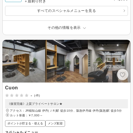
＋眉剃り付き
すべてのスペシャルメニューを見る
その他の情報を表示
Cuon
-
(-件)
《個室完備》上質プライベートサロン★
アクセス：JR福知山線 伊丹(ＪＲ)駅 徒歩10分、阪急伊丹線 伊丹(阪急)駅 徒歩5分
カット単価：
￥7,000～
ポイントが貯まる・使える
メンズ歓迎
スペシャルメニュー