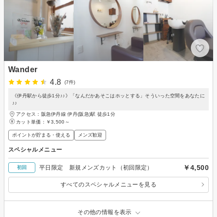
Wander
4.8
(7件)
《伊丹駅から徒歩1分♪♪》「なんだかあそこはホッとする」そういった空間をあなたに
♪♪
アクセス：阪急伊丹線 伊丹(阪急)駅 徒歩1分
カット単価：
￥3,500～
ポイントが貯まる・使える
メンズ歓迎
スペシャルメニュー
￥4,500
平日限定 新規メンズカット（初回限定）
初回
すべてのスペシャルメニューを見る
その他の情報を表示