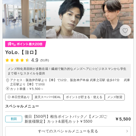
YoLo.【ヨロ】
4.9
(51件)
メンズ特化美容師が多数在籍！繊細で魅力的なメンズヘアに☆ビジネスマンから学生
まで様々なスタイルを提供
アクセス：阪急伊丹駅より【車】で12分、阪急神戸本線 武庫之荘駅 徒歩37分 武庫
之荘駅より【車】で10分
カット単価：
￥5,500～
◎ 本日空席あり
楽天スーパーDEAL
ポイントが貯まる・使える
メンズ歓迎
スペシャルメニュー
後日【500円】相当ポイントバック／【メンズ/ご
￥5,500
初回
新規様限定】カット&眉毛カット￥5500
すべてのスペシャルメニューを見る