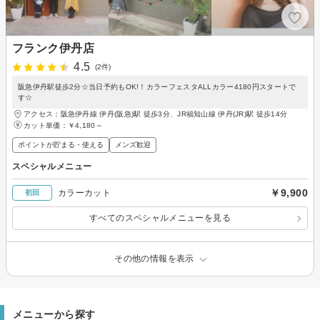
フランク伊丹店
4.5
(2件)
阪急伊丹駅徒歩2分☆当日予約もOK!！カラーフェスタALLカラー4180円スタートで
す☆
アクセス：阪急伊丹線 伊丹(阪急)駅 徒歩3分、JR福知山線 伊丹(JR)駅 徒歩14分
カット単価：
￥4,180～
ポイントが貯まる・使える
メンズ歓迎
スペシャルメニュー
￥9,900
カラーカット
初回
すべてのスペシャルメニューを見る
その他の情報を表示
メニューから探す