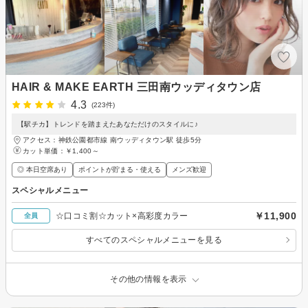
HAIR & MAKE EARTH 三田南ウッディタウン店
4.3
(223件)
【駅チカ】トレンドを踏まえたあなただけのスタイルに♪
アクセス：神鉄公園都市線 南ウッディタウン駅 徒歩5分
カット単価：
￥1,400～
◎ 本日空席あり
ポイントが貯まる・使える
メンズ歓迎
スペシャルメニュー
￥11,900
☆口コミ割☆カット×高彩度カラー
全員
すべてのスペシャルメニューを見る
その他の情報を表示