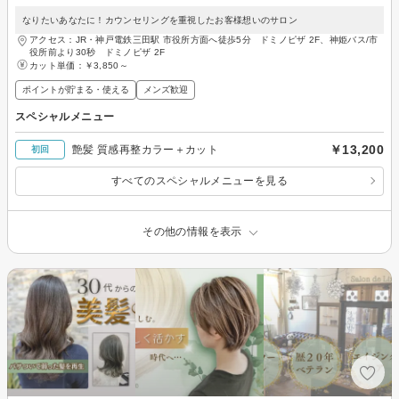
なりたいあなたに！カウンセリングを重視したお客様想いのサロン
アクセス：JR・神戸電鉄三田駅 市役所方面へ徒歩5分 ドミノピザ 2F、神姫バス/市
役所前より30秒 ドミノピザ 2F
カット単価：
￥3,850～
ポイントが貯まる・使える
メンズ歓迎
スペシャルメニュー
￥13,200
艶髪 質感再整カラー＋カット
初回
すべてのスペシャルメニューを見る
その他の情報を表示