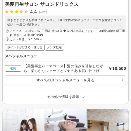
美髪再生サロン サロンドリュクス
4.4
(28件)
輝きとまとまりを手軽に手に入れる！30代女性の髪のうねり・パサつき解消サロン！
ぜひ、一度ご体験下さい
アクセス：JR福知山線 三田駅 徒歩3分 ◆広い駐車場あります。、JR福知山線 新三田
駅 徒歩30分 車10分以内
カット単価：
￥6,500～
ポイントが貯まる・使える
メンズ歓迎
スペシャルメニュー
【美髪再生パーマコース】髪の傷みを補修しなが
￥10,500
初回
ら、柔らかなウェーブとツヤのある髪に仕上げま
す。
すべてのスペシャルメニューを見る
その他の情報を表示