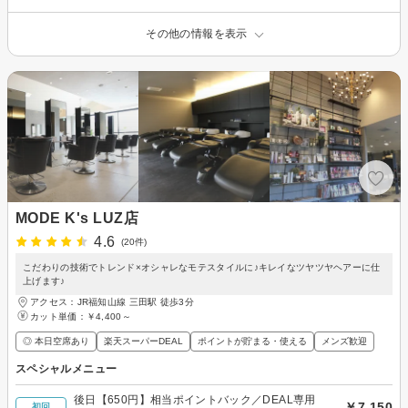
その他の情報を表示
MODE K's LUZ店
4.6
(20件)
こだわりの技術でトレンド×オシャレなモテスタイルに♪キレイなツヤツヤヘアーに仕
上げます♪
アクセス：JR福知山線 三田駅 徒歩3分
カット単価：
￥4,400～
◎ 本日空席あり
楽天スーパーDEAL
ポイントが貯まる・使える
メンズ歓迎
スペシャルメニュー
後日【650円】相当ポイントバック／DEAL専用
￥7,150
初回