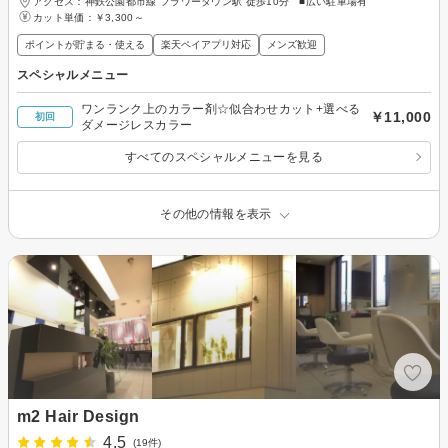
アクセス：神鉄公園都市線 フラワータウン駅 徒歩10分 ■広い駐車場有
カット単価：
￥3,300～
ポイントが貯まる・使える
楽天ペイアプリ対応
メンズ歓迎
スペシャルメニュー
ワンランク上のカラー剤☆似合わせカット+選べる
￥11,000
初回
ダメージレスカラー
すべてのスペシャルメニューを見る
その他の情報を表示
m2 Hair Design
4.5
(19件)