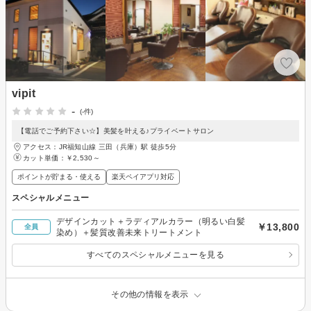
vipit
-
(-件)
【電話でご予約下さい☆】美髪を叶える♪プライベートサロン
アクセス：JR福知山線 三田（兵庫）駅 徒歩5分
カット単価：
￥2,530～
ポイントが貯まる・使える
楽天ペイアプリ対応
スペシャルメニュー
デザインカット＋ラディアルカラー（明るい白髪
￥13,800
全員
染め）＋髪質改善未来トリートメント
すべてのスペシャルメニューを見る
その他の情報を表示