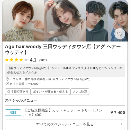
Agu hair woody 三田ウッディタウン店【アグ ヘアー
ウッディ】
4.1
(38件)
【南ウッディタウン駅徒歩2分】カジュアル◆オフィススタイル◆などワンランク上の
似合わせスタイル☆彡
アクセス：神戸電鉄公園都市線 南ウッディタウン駅 徒歩2分
カット単価：
￥5,000～
◎ 本日空席あり
ポイントが貯まる・使える
メンズ歓迎
スペシャルメニュー
【ご新規様限定】カット＋カラー＋トリートメン
￥7,400
初回
ト ￥7,400
すべてのスペシャルメニューを見る