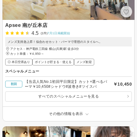
Apsee 南が丘本店
4.5
(1件)
7月1日掲載開始
メンズ支持急上昇！似合わせカット・パーマで理想のスタイルへ。
アクセス：神戸電鉄三田線 横山(兵庫)駅 徒歩3分
カット単価：
￥4,950～
◎ 本日空席あり
ポイントが貯まる・使える
メンズ歓迎
スペシャルメニュー
【当店人気No.1初回平日限定】カット×選べるパ
￥10,450
初回
ーマ￥10,450#シャドウ#波巻き#ツイスパ
すべてのスペシャルメニューを見る
その他の情報を表示