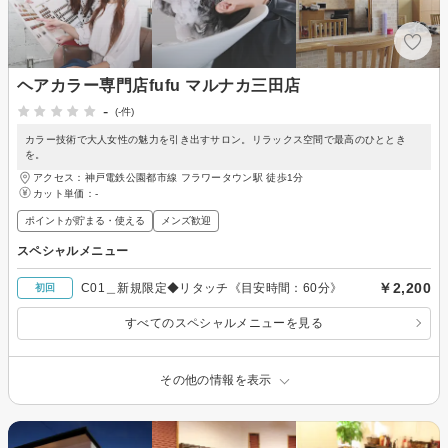
ヘアカラー専門店fufu マルナカ三田店
-
(-件)
カラー技術で大人女性の魅力を引き出すサロン。リラックス空間で最高のひととき
を。
アクセス：神戸電鉄公園都市線 フラワータウン駅 徒歩1分
カット単価：
-
ポイントが貯まる・使える
メンズ歓迎
スペシャルメニュー
￥2,200
C01＿新規限定◆リタッチ《目安時間：60分》
初回
すべてのスペシャルメニューを見る
その他の情報を表示