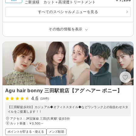
ご新規様 カット＋高浸透トリートメント
すべてのスペシャルメニューを見る
その他の情報を表示
Agu hair bonny 三田駅前店【アグ ヘアー ボニー】
4.6
(16件)
【三田駅徒歩3分】カジュアル◆オフィススタイル◆などワンランク上の似合わせスタ
イルをご提案します！！
アクセス：JR宝塚線 三田(兵庫)駅 徒歩3分
カット単価：
￥3,500～
ポイントが貯まる・使える
メンズ歓迎