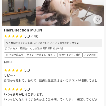
HairDirection MOON
5.0
(12件)
少人数制サロンだからゆったり過ごしたいという貴女にピッタリ★
アクセス：肥薩おれんじ鉄道線 野田郷駅 徒歩60分
◎ 本日空席あり
ポイントが貯まる・使える
楽天ペイアプリ対応
メンズ歓迎
口コミ
5.0
リピート
自宅から離れているので、妊娠出産直後は近くのサロンを利用してましたが、ここが利用しやすいので久しぶりにリピートしました。縮毛は3時間かかるので過ごしやすいのは重要ポイントです。Youtube見れたのであっという間でした。
5.0
いつもありがとうございます。
いつもどんなふうにするのかよく話を聞いてくださり、確認してくださり、仕上がりもとてもよくてありがたいです。いつもありがとうございます！