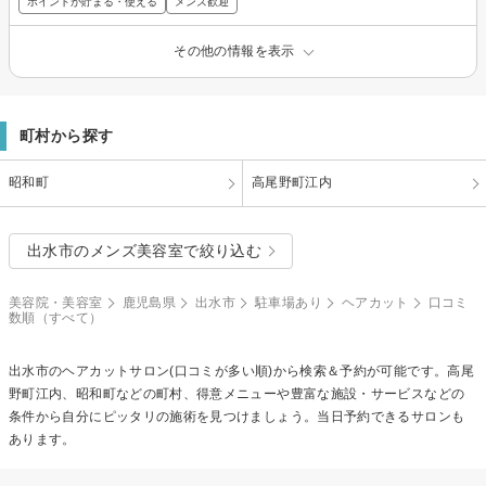
ポイントが貯まる・使える
メンズ歓迎
その他の情報を表示
町村から探す
昭和町
高尾野町江内
出水市のメンズ美容室で絞り込む
美容院・美容室
鹿児島県
出水市
駐車場あり
ヘアカット
口コミ
数順（すべて）
出水市の
ヘアカット
サロン(口コミが多い順)から検索＆予約が可能です。高尾
野町江内、昭和町などの町村、得意メニューや豊富な施設・サービスなどの
条件から自分にピッタリの施術を見つけましょう。当日予約できるサロンも
あります。