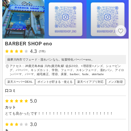
BARBER SHOP eno
4.3
(7件)
薩摩川内市でフェード・濡れパンなら。短髪特化バーバーeno。
アクセス：JR鹿児島本線 川内(鹿児島)駅 徒歩20分、<理容室>メンズ、シェービン
グ、バーバー、キッズカット、学割、フェード、スキンフェード、濡れパン、アイロ
ンパーマ、パーマ、縮毛矯正、理容、床屋、barber、fade、skinfade
楽天スーパーDEAL
ポイントが貯まる・使える
楽天ペイアプリ対応
メンズ歓迎
口コミ
5.0
カット
とても良かったです！！！！！！！！！！！！！！！！！！！！！
3.0
あ