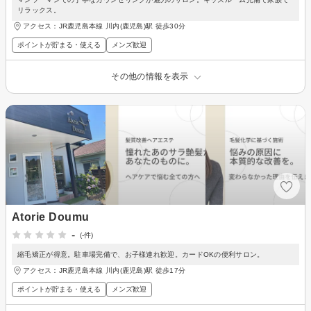
リラックス。
アクセス：JR鹿児島本線 川内(鹿児島)駅 徒歩30分
ポイントが貯まる・使える
メンズ歓迎
その他の情報を表示
Atorie Doumu
-
(-件)
縮毛矯正が得意。駐車場完備で、お子様連れ歓迎。カードOKの便利サロン。
アクセス：JR鹿児島本線 川内(鹿児島)駅 徒歩17分
ポイントが貯まる・使える
メンズ歓迎