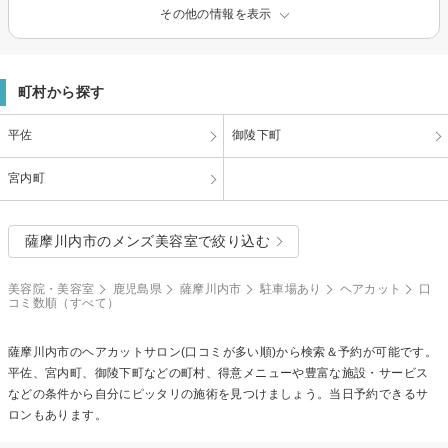
その他の情報を表示
町村から探す
平佐
御陵下町
宮内町
薩摩川内市のメンズ美容室で絞り込む
美容院・美容室
鹿児島県
薩摩川内市
駐車場あり
ヘアカット
口
コミ数順（すべて）
薩摩川内市の
ヘアカット
サロン(口コミが多い順)から検索＆予約が可能です。
平佐、宮内町、御陵下町などの町村、得意メニューや豊富な施設・サービス
などの条件から自分にピッタリの施術を見つけましょう。当日予約できるサ
ロンもあります。