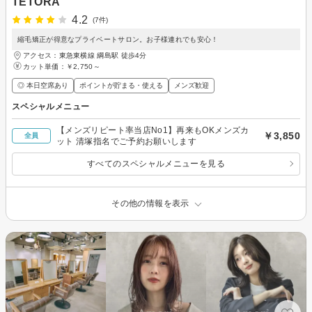
TETORA
4.2
(7件)
縮毛矯正が得意なプライベートサロン。お子様連れでも安心！
アクセス：東急東横線 綱島駅 徒歩4分
カット単価：
￥2,750～
◎ 本日空席あり
ポイントが貯まる・使える
メンズ歓迎
スペシャルメニュー
【メンズリピート率当店No1】再来もOKメンズカ
￥3,850
全員
ット 清塚指名でご予約お願いします
すべてのスペシャルメニューを見る
その他の情報を表示