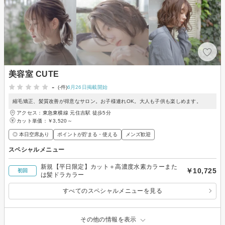
美容室 CUTE
-
(-件)
6月26日掲載開始
縮毛矯正、髪質改善が得意なサロン。お子様連れOK。大人も子供も楽しめます。
アクセス：東急東横線 元住吉駅 徒歩5分
カット単価：
￥3,520～
◎ 本日空席あり
ポイントが貯まる・使える
メンズ歓迎
スペシャルメニュー
新規【平日限定】カット＋高濃度水素カラーまた
￥10,725
初回
は髪ドラカラー
すべてのスペシャルメニューを見る
その他の情報を表示