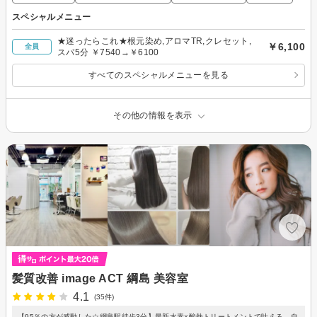
スペシャルメニュー
★迷ったらこれ★根元染め,アロマTR,クレセット,
￥6,100
全員
スパ5分 ￥7540→￥6100
すべてのスペシャルメニューを見る
その他の情報を表示
髪質改善 image ACT 綱島 美容室
4.1
(35件)
【95％の方が感動した☆綱島駅徒歩3分】最新水素×酸熱トリートメントで叶える、自