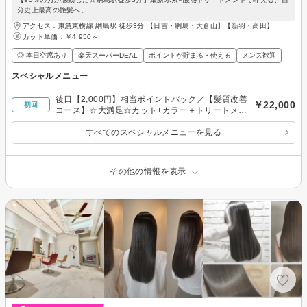
分史上最高の艶髪へ。
アクセス：東急東横線 綱島駅 徒歩3分 【日吉・綱島・大倉山】【新羽・高田】
カット単価：
￥4,950～
◎ 本日空席あり
楽天スーパーDEAL
ポイントが貯まる・使える
メンズ歓迎
スペシャルメニュー
後日【2,000円】相当ポイントバック／【髪質改善
￥22,000
初回
コース】☆大満足☆カット+カラー＋トリートメン
ト ￥22000
すべてのスペシャルメニューを見る
その他の情報を表示