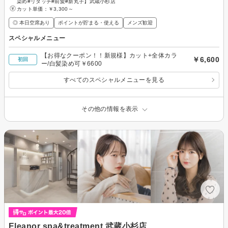
染め#リタッチ#前髪#新丸子】武蔵小杉店
カット単価：
￥3,300～
◎ 本日空席あり
ポイントが貯まる・使える
メンズ歓迎
スペシャルメニュー
【お得なクーポン！！新規様】カット+全体カラ
￥6,600
初回
ー/白髪染め可￥6600
すべてのスペシャルメニューを見る
その他の情報を表示
Eleanor spa&treatment 武蔵小杉店