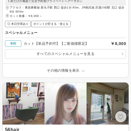
１席だけの靴脱ぐ完全予約制プライベートヘアーサロン
アクセス：東急東横線 新丸子駅 西口 徒歩1分 80m、JR南武線 武蔵小杉駅 北口 徒歩
8分 600m
カット単価：
￥8,000～
◎ 本日空席あり
ポイントが貯まる・使える
スペシャルメニュー
￥8,000
カット【単品予約可】【ご新規様限定】
初回
すべてのスペシャルメニューを見る
その他の情報を表示
56hair