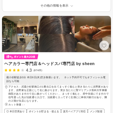
その他の情報を表示
ヘアカラー専門店＆ヘッドスパ専門店 by sheen
4.3
(674件)
蔵小杉駅徒歩3分 本日6日(木)空き御座います。 ネット予約不可でもオフィシャル電
話なら可能
アクセス：武蔵小杉駅南口の1番出口を出てまっすぐ進むと突き当たりに吉野家があり
ます、吉野家を正面にして右に曲がります。突き当たりに聖マリアンヌ医科大学東横
病院がありますので左に曲がってください. 、まっすぐ進むと、府中街道にでますので
信号渡った先が法政通り入口で、法政通り入ってすぐ左側にに神奈川銀行があり、隣
の２階が当店になります。
カット単価：
-
◎ 本日空席あり
ポイントが貯まる・使える
楽天ペイアプリ対応
メンズ歓迎