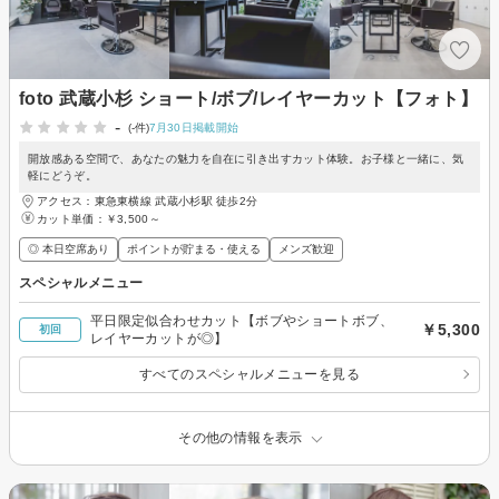
foto 武蔵小杉 ショート/ボブ/レイヤーカット【フォト】
-
(-件)
7月30日掲載開始
開放感ある空間で、あなたの魅力を自在に引き出すカット体験。お子様と一緒に、気
軽にどうぞ。
アクセス：東急東横線 武蔵小杉駅 徒歩2分
カット単価：
￥3,500～
◎ 本日空席あり
ポイントが貯まる・使える
メンズ歓迎
スペシャルメニュー
平日限定似合わせカット【ボブやショートボブ、
￥5,300
初回
レイヤーカットが◎】
すべてのスペシャルメニューを見る
その他の情報を表示