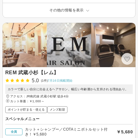
その他の情報を表示
REM 武蔵小杉【レム】
5.0
(1件)
7月16日掲載開始
カラーで新しい自分に出会えるヘアサロン。幅広い年齢層から支持される理由あり。
アクセス：JR南武線 武蔵小杉駅 徒歩4分
カット単価：
￥1,000～
ポイントが貯まる・使える
メンズ歓迎
スペシャルメニュー
カット＋シャンプー／COTAミニボトルセット付
￥5,680
全員
き！￥5,680