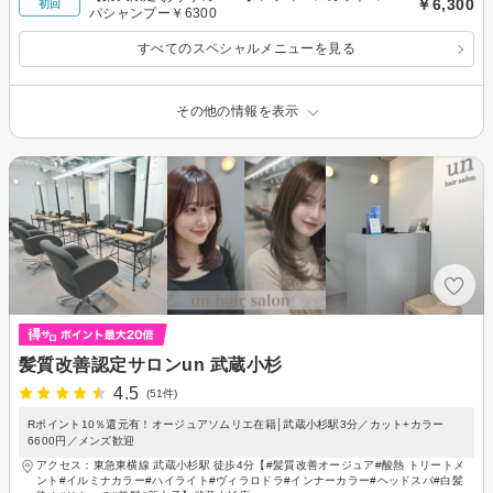
￥6,300
初回
パシャンプー￥6300
すべてのスペシャルメニューを見る
その他の情報を表示
髪質改善認定サロンun 武蔵小杉
4.5
(51件)
Rポイント10％還元有！オージュアソムリエ在籍│武蔵小杉駅3分／カット+カラー
6600円／メンズ歓迎
アクセス：東急東横線 武蔵小杉駅 徒歩4分【#髪質改善オージュア#酸熱 トリートメ
ント#イルミナカラー#ハイライト#ヴィラロドラ#インナーカラー#ヘッドスパ#白髪