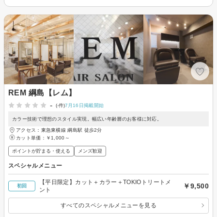
REM 綱島【レム】
-
(-件)
7月16日掲載開始
カラー技術で理想のスタイル実現。幅広い年齢層のお客様に対応。
アクセス：東急東横線 綱島駅 徒歩2分
カット単価：
￥1,000～
ポイントが貯まる・使える
メンズ歓迎
スペシャルメニュー
【平日限定】カット＋カラー＋TOKIOトリートメ
￥9,500
初回
ント
すべてのスペシャルメニューを見る