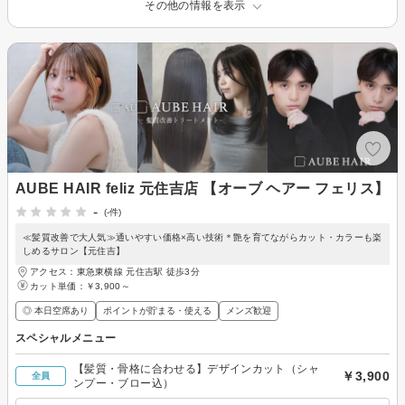
その他の情報を表示
AUBE HAIR feliz 元住吉店 【オーブ ヘアー フェリス】
-
(-件)
≪髪質改善で大人気≫通いやすい価格×高い技術＊艶を育てながらカット・カラーも楽
しめるサロン【元住吉】
アクセス：東急東横線 元住吉駅 徒歩3分
カット単価：
￥3,900～
◎ 本日空席あり
ポイントが貯まる・使える
メンズ歓迎
スペシャルメニュー
【髪質・骨格に合わせる】デザインカット（シャ
￥3,900
全員
ンプー・ブロー込）