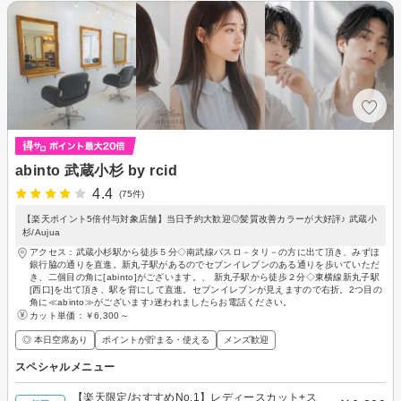
abinto 武蔵小杉 by rcid
4.4
(75件)
【楽天ポイント5倍付与対象店舗】当日予約大歓迎◎髪質改善カラーが大好評♪ 武蔵小
杉/Aujua
アクセス：武蔵小杉駅から徒歩５分◇南武線バスロ－タリ－の方に出て頂き、みずほ
銀行脇の通りを直進。新丸子駅があるのでセブンイレブンのある通りを歩いていただ
き、二個目の角に[abinto]がございます。、 新丸子駅から徒歩２分◇東横線新丸子駅
[西口]を出て頂き、駅を背にして直進。セブンイレブンが見えますので右折。2つ目の
角に≪abinto≫がございます♪迷われましたらお電話ください。
カット単価：
￥6,300～
◎ 本日空席あり
ポイントが貯まる・使える
メンズ歓迎
スペシャルメニュー
【楽天限定/おすすめNo.1】レディースカット+ス