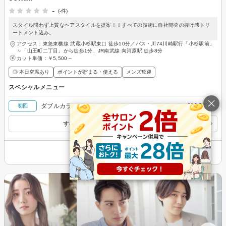
-
(-件)
スタイル問わず上質なヘアスタイルを提案！！すべての技術に自社開発の抜け感トリ
ートメント込み。
アクセス：東急東横線 武蔵小杉駅東口 徒歩10分／バス・川74川崎駅行「小杉駅前」
～「山王町二丁目」から徒歩1分、JR南武線 向河原駅 徒歩8分
カット単価：
￥5,500～
◎ 本日空席あり
ポイントが貯まる・使える
メンズ歓迎
スペシャルメニュー
￥12,000
ダブルカラー
初回
すべてのスペシャルメニューを見る
その他の情報を表示