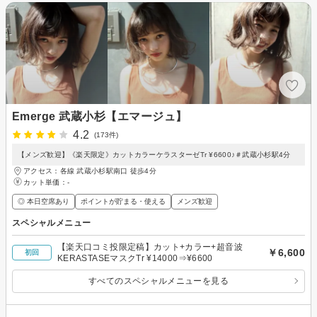
Emerge 武蔵小杉【エマージュ】
4.2
(173件)
【メンズ歓迎】《楽天限定》カットカラーケラスターゼTr ¥6600♪＃武蔵小杉駅4分
アクセス：各線 武蔵小杉駅南口 徒歩4分
カット単価：
-
◎ 本日空席あり
ポイントが貯まる・使える
メンズ歓迎
スペシャルメニュー
【楽天口コミ投限定稿】カット+カラー+超音波
￥6,600
初回
KERASTASEマスクTr ¥14000⇒¥6600
すべてのスペシャルメニューを見る