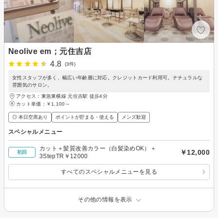
Neolive em；元住吉店
4.8
(3件)
女性スタッフが多く、幅広い年齢層に対応。クレジットカード利用可。ナチュラルな
雰囲気のサロン。
アクセス：東急東横線 元住吉駅 徒歩4分
カット単価：
￥1,100～
◎ 本日空席あり
ポイントが貯まる・使える
メンズ歓迎
スペシャルメニュー
カット＋髪質改善カラー（白髪染めOK）＋
￥12,000
初回
3StepTR￥12000
すべてのスペシャルメニューを見る
その他の情報を表示