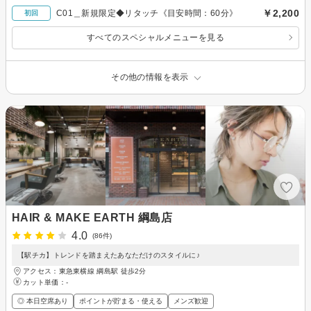
￥2,200
C01＿新規限定◆リタッチ《目安時間：60分》
初回
すべてのスペシャルメニューを見る
その他の情報を表示
HAIR & MAKE EARTH 綱島店
4.0
(86件)
【駅チカ】トレンドを踏まえたあなただけのスタイルに♪
アクセス：東急東横線 綱島駅 徒歩2分
カット単価：
-
◎ 本日空席あり
ポイントが貯まる・使える
メンズ歓迎