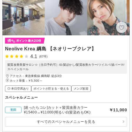
Neolive Krea 綱島 【ネオリーブクレア】
4.1
(67件)
髪質改善美髪サロン☆［当日予約可］/白髪ぼかし/髪質改善カラー/ツイスパ/波パーマ/
スペインカール
アクセス：東急東横線 綱島駅 徒歩3分
カット単価：
￥5,500～
◎ 本日空席あり
ポイントが貯まる・使える
メンズ歓迎
スペシャルメニュー
[迷ったらコレ]カット＋髪質改善カラー
￥11,000
初回
¥15400→¥11000(明るい白髪染めもOK)
すべてのスペシャルメニューを見る