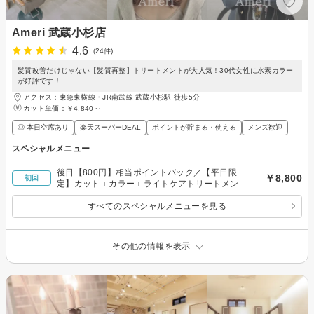
Ameri 武蔵小杉店
4.6
(24件)
髪質改善だけじゃない【髪質再整】トリートメントが大人気！30代女性に水素カラー
が好評です！
アクセス：東急東横線・JR南武線 武蔵小杉駅 徒歩5分
カット単価：
￥4,840～
◎ 本日空席あり
楽天スーパーDEAL
ポイントが貯まる・使える
メンズ歓迎
スペシャルメニュー
後日【800円】相当ポイントバック／【平日限
￥8,800
初回
定】カット＋カラー＋ライトケアトリートメント
¥11,000⇒
すべてのスペシャルメニューを見る
その他の情報を表示