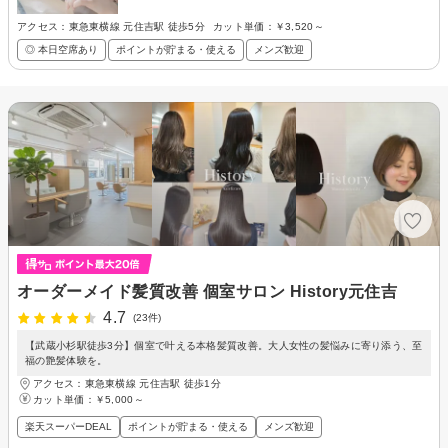
アクセス：東急東横線 元住吉駅 徒歩5分
カット単価：
￥3,520～
◎ 本日空席あり
ポイントが貯まる・使える
メンズ歓迎
オーダーメイド髪質改善 個室サロン History元住吉
4.7
(23件)
【武蔵小杉駅徒歩3分】個室で叶える本格髪質改善。大人女性の髪悩みに寄り添う、至
福の艶髪体験を。
アクセス：東急東横線 元住吉駅 徒歩1分
カット単価：
￥5,000～
楽天スーパーDEAL
ポイントが貯まる・使える
メンズ歓迎