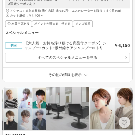
ズ限定クーポンあり
アクセス：東急東横線 元住吉駅 徒歩30秒 エスカレーターを降りてすぐ目の前
カット単価：
￥4,400～
◎ 本日空席あり
ポイントが貯まる・使える
メンズ歓迎
スペシャルメニュー
【大人気！お持ち帰り頂ける商品付クーポン】シ
￥6,150
初回
ャンプー+カット+紫外線ケアシャンプーorトリー
トメント
すべてのスペシャルメニューを見る
その他の情報を表示