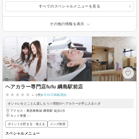
すべてのスペシャルメニューを見る
その他の情報を表示
ヘアカラー専門店fufu 綱島駅前店
-
(-件)
6月18日掲載開始
オシャレをとことん楽しもう♪♪理想のヘアカラーが手に入る☆彡
アクセス：東急東横線 綱島駅 徒歩1分
カット単価：
-
ポイントが貯まる・使える
メンズ歓迎
スペシャルメニュー