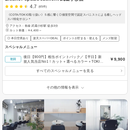
4.7
(65件)
《COTA/TOKIO取り扱い》５感に響く◎個室空間で認定スパニストによる癒しヘッド
スパ特化サロン＊
アクセス：各線 武蔵小杉駅 徒歩3分
カット単価：
￥4,400～
◎ 本日空席あり
楽天スーパーDEAL
ポイントが貯まる・使える
メンズ歓迎
スペシャルメニュー
後日【900円】相当ポイントバック／【平日】新
￥9,900
初回
規人気当店No1！カット＋選べるカラー＋TOKIO
トリートメント
すべてのスペシャルメニューを見る
その他の情報を表示