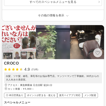
すべてのスペシャルメニューを見る
その他の情報を表示
CROCO
4.9
(71件)
白髪、ツヤ髪、細毛、薄毛等のお悩み専門店。マンツーマンで丁寧施術。30代からの
大人向きの美容室。
アクセス：東急東横線 元住吉駅 徒歩1分
カット単価：
￥5,900～
◎ 本日空席あり
ポイントが貯まる・使える
楽天ペイアプリ対応
メンズ歓迎
スペシャルメニュー