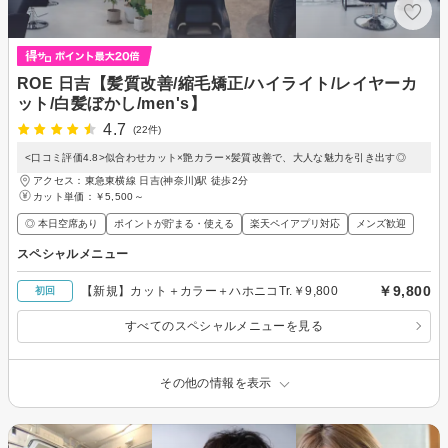
ROE 日吉【髪質改善/縮毛矯正/ハイライト/レイヤーカ
ット/白髪ぼかし/men's】
4.7
(22件)
<口コミ評価4.8>似合わせカット×艶カラー×髪質改善で、大人な魅力を引き出す◎
アクセス：東急東横線 日吉(神奈川)駅 徒歩2分
カット単価：
￥5,500～
◎ 本日空席あり
ポイントが貯まる・使える
楽天ペイアプリ対応
メンズ歓迎
スペシャルメニュー
￥9,800
【新規】カット＋カラー＋ハホニコTr.￥9,800
初回
すべてのスペシャルメニューを見る
その他の情報を表示