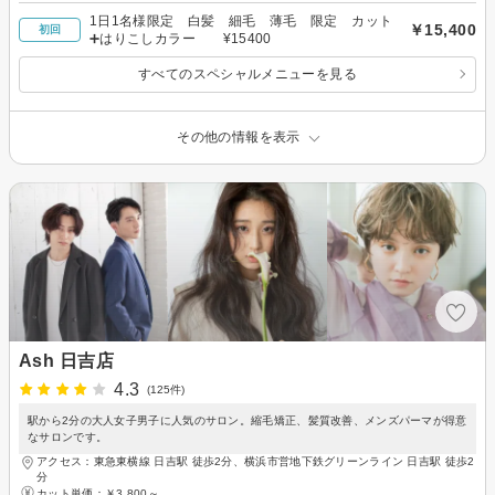
1日1名様限定 白髪 細毛 薄毛 限定 カット
￥15,400
初回
➕はりこしカラー ¥15400
すべてのスペシャルメニューを見る
その他の情報を表示
Ash 日吉店
4.3
(125件)
駅から2分の大人女子男子に人気のサロン。縮毛矯正、髪質改善、メンズパーマが得意
なサロンです。
アクセス：東急東横線 日吉駅 徒歩2分、横浜市営地下鉄グリーンライン 日吉駅 徒歩2
分
カット単価：
￥3,800～