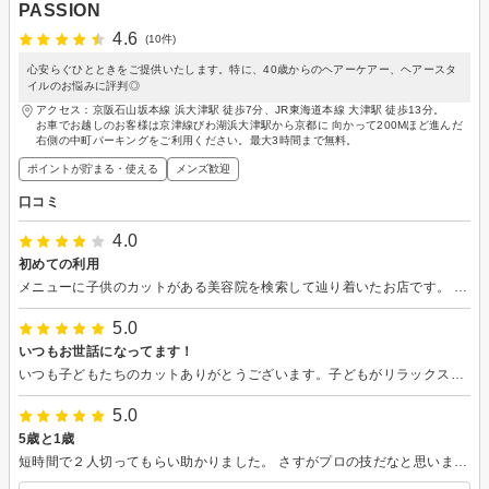
PASSION
4.6
(10件)
心安らぐひとときをご提供いたします。特に、40歳からのヘアーケアー、ヘアースタ
イルのお悩みに評判◎
アクセス：京阪石山坂本線 浜大津駅 徒歩7分、JR東海道本線 大津駅 徒歩13分。
お車でお越しのお客様は京津線びわ湖浜大津駅から京都に 向かって200Mほど進んだ
右側の中町パーキングをご利用ください。最大3時間まで無料。
ポイントが貯まる・使える
メンズ歓迎
口コミ
4.0
初めての利用
メニューに子供のカットがある美容院を検索して辿り着いたお店です。 毛量が多く、扱いが難しいので、軽くしていただきました。 とても丁寧にカットしていただき、仕上がりも親子で大満足でした。 またよろしくお願いいたします。
5.0
いつもお世話になってます！
いつも子どもたちのカットありがとうございます。子どもがリラックスできるように優しく話しかけてくださいます。
5.0
5歳と1歳
短時間で２人切ってもらい助かりました。 さすがプロの技だなと思いました。 これからもよろしくお願いします。