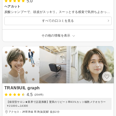
5.0
ヘアカット
炭酸シャンプーで、頭皮がスッキリ。スーッとする感覚で気持ちよかったです。
すべての口コミを見る
その他の情報を表示
TRAN9UIL graph
4.5
(204件)
【個室型サロン★業界で話題沸騰】驚異のリピート率93％カット極艶メテオカラー
￥21000→14300
アクセス：JR草津線 草津(滋賀)駅 徒歩2分