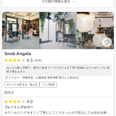
その他の情報を表示
Snob Angela
4.3
(26件)
ゆったり癒し空間で、貴方に“似合う”ヘアスタイルを丁寧で的確なカウンセリングと技
術で導きます☆
アクセス：JR東海道・山陽本線 南草津駅 西口より徒歩1分
ポイントが貯まる・使える
メンズ歓迎
口コミ
4.0
フレーミングカラー
カウンセリングをすごく丁寧にしてくださったので安心してお任せ出来ました。 ありがとうございました。