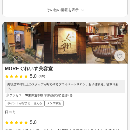
その他の情報を表示
MOREぐれいす美容室
5.0
(1件)
美容歴30年以上のスタッフが対応するプライベートサロン。お子様歓迎、駐車場あ
り。
アクセス：JR東海道本線 草津(滋賀)駅 徒歩4分
ポイントが貯まる・使える
メンズ歓迎
口コミ
5.0