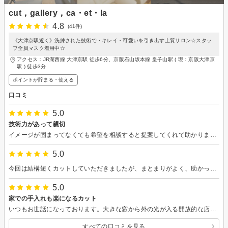
cut，gallery，ca・et・la
4.8
(41件)
《大津京駅近く》洗練された技術で・キレイ・可愛いを引き出す上質サロン☆スタッ
フ全員マスク着用中☆
アクセス：JR湖西線 大津京駅 徒歩6分、京阪石山坂本線 皇子山駅 ( 現：京阪大津京
駅 ) 徒歩3分
ポイントが貯まる・使える
口コミ
5.0
技術力があって親切
イメージが固まってなくても希望を相談すると提案してくれて助かります。 わからないことがあっても嫌な顔をせずに教えてくれるし、自宅ケアのコツとかもアドバイスもらえます。 予約が多少間違っていても、修正して対応してくれて本当にお客想いのサロンだと思います。
5.0
今回は結構短くカットしていただきましたが、まとまりがよく、助かっています。
5.0
家での手入れも楽になるカット
いつもお世話になっております。大きな窓から外の光が入る開放的な店内。 安心して任せておけるので、ついつい施術中に眠っていしまいます。 なかなか足繁く通いませんが、また次回もよろしくお願いいたします。
すべての口コミを見る