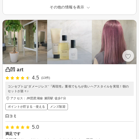
その他の情報を表示
凸凹 art
4.5
(13件)
コンセプトは‘’ダメージレス‘’『再現性』重視でもちが良いヘアスタイルを実現！朝の
セットが楽々♪
アクセス：JR琵琶湖線 瀬田駅 徒歩7分
ポイントが貯まる・使える
メンズ歓迎
口コミ
5.0
満足です