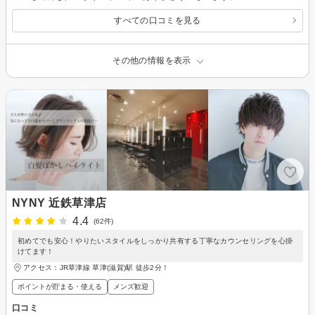
すべての口コミを見る
その他の情報を表示
NYNY 近鉄草津店
4.4
(62件)
初めてでも安心！やりたいスタイルをしっかり共有する丁寧なカウンセリングを心掛
けてます！
アクセス：JR草津線 草津(滋賀)駅 徒歩2分！
ポイントが貯まる・使える
メンズ歓迎
口コミ