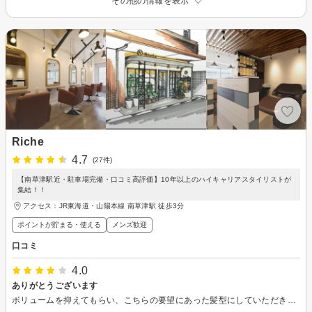
その他の情報を表示
Riche
4.7
(27件)
【南草津駅近・駐車場完備・口コミ高評価】10年以上のハイキャリアスタイリストが
集結！！
アクセス：JR東海道・山陽本線 南草津駅 徒歩3分
ポイントが貯まる・使える
メンズ歓迎
口コミ
4.0
ありがとうございます
ボリュームを抑えてもらい、こちらの要望にあった髪型にしていただきました。 カットしていただいてよかったです。 近隣の情報も教えていただき、楽しい時間でした。