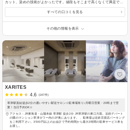
カット、染めの技術がよかったです。値段もそこまで高くなくて満足です。
すべての口コミを見る
その他の情報を表示
XARITES
4.6
(187件)
草津駅直結徒歩2分の通いやすい駅近サロン☆駐車場有り♪月曜日営業・20時まで営
業！当日予約OK☆
アクセス：JR東海道・山陽本線 草津駅 徒歩2分 JR草津駅の東口方面。近鉄デパート
の隣のマンション草津タワー内の2F奥にあります。 、駐車場は近鉄百貨店パーキング
をご利用下さい。3500円以上のお会計で予約時間から最大3時間の駐車サービス券を
お渡し。