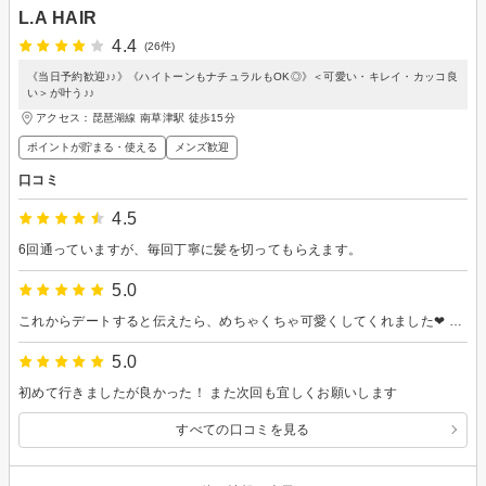
L.A HAIR
4.4
(26件)
《当日予約歓迎♪♪》《ハイトーンもナチュラルもOK◎》＜可愛い・キレイ・カッコ良
い＞が叶う♪♪
アクセス：琵琶湖線 南草津駅 徒歩15分
ポイントが貯まる・使える
メンズ歓迎
口コミ
4.5
6回通っていますが、毎回丁寧に髪を切ってもらえます。
5.0
これからデートすると伝えたら、めちゃくちゃ可愛くしてくれました❤︎ わからないことは色々教えてくれたし、カットも上手で、みなさん最後まで親切で本当にありがたかったです！ また来たいと思います♪
5.0
初めて行きましたが良かった！ また次回も宜しくお願いします
すべての口コミを見る