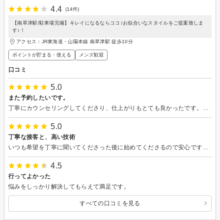
4.4
(14件)
【南草津駅/駐車場完備】キレイになるならココ♪お似合いなスタイルをご提案致しま
す♪！
アクセス：JR東海道・山陽本線 南草津駅 徒歩10分
ポイントが貯まる・使える
メンズ歓迎
口コミ
5.0
また予約したいです。
丁寧にカウンセリングしてくださり、仕上がりもとても良かったです。友人にもおすすめしたいお店です。
5.0
丁寧な接客と、高い技術
いつも希望を丁寧に聞いてくださった後に始めてくださるので安心です。料金も先に伝えてくださいます。イメージ通りに仕上げてくださるので、何度もリピートしています。
4.5
行ってよかった
悩みをしっかり解決してもらえて満足です。
すべての口コミを見る