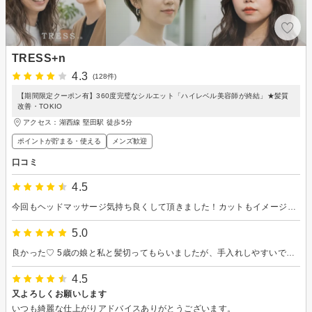
TRESS+n
4.3
(128件)
【期間限定クーポン有】360度完璧なシルエット「ハイレベル美容師が終結」★髪質
改善・TOKIO
アクセス：湖西線 堅田駅 徒歩5分
ポイントが貯まる・使える
メンズ歓迎
口コミ
4.5
今回もヘッドマッサージ気持ち良くして頂きました！カットもイメージ通りさっぱりして心も軽くなった感じがします。自分自身だけではなく、家族や会社の同僚にも好評だったので大満足です。ありがとうございました。
5.0
良かった♡ 5歳の娘と私と髪切ってもらいましたが、手入れしやすいです♡ 娘も最後可愛く仕上げて頂きすごく喜んでました♡
4.5
又よろしくお願いします
いつも綺麗な仕上がりアドバイスありがとうございます。