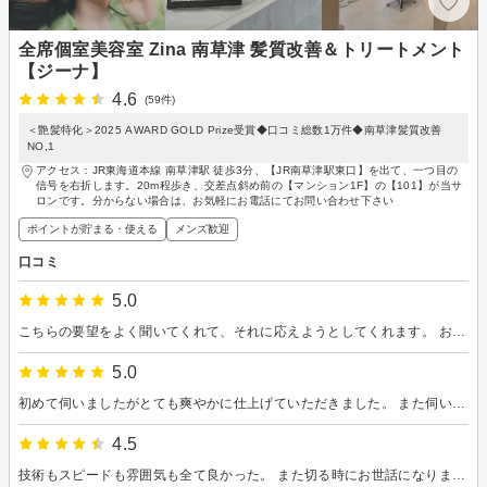
全席個室美容室 Zina 南草津 髪質改善＆トリートメント
【ジーナ】
4.6
(59件)
＜艶髪特化＞2025 AWARD GOLD Prize受賞◆口コミ総数1万件◆南草津髪質改善
NO,1
アクセス：JR東海道本線 南草津駅 徒歩3分、【JR南草津駅東口】を出て、一つ目の
信号を右折します。20m程歩き、交差点斜め前の【マンション1F】の【101】が当サ
ロンです。分からない場合は、お気軽にお電話にてお問い合わせ下さい
ポイントが貯まる・使える
メンズ歓迎
口コミ
5.0
こちらの要望をよく聞いてくれて、それに応えようとしてくれます。 お手入れの仕方も丁寧に教えてくれて助かります。
5.0
初めて伺いましたがとても爽やかに仕上げていただきました。 また伺います。
4.5
技術もスピードも雰囲気も全て良かった。 また切る時にお世話になります。