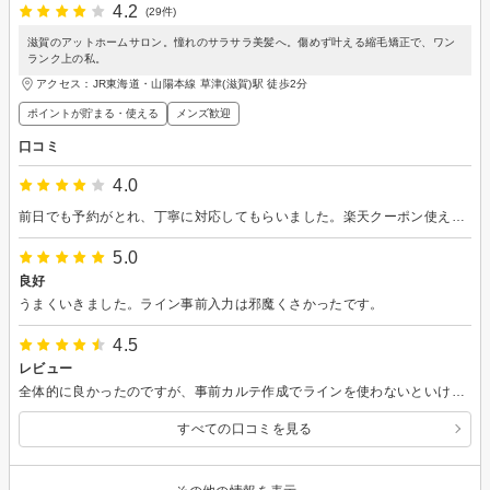
4.2
(29件)
滋賀のアットホームサロン。憧れのサラサラ美髪へ。傷めず叶える縮毛矯正で、ワン
ランク上の私。
アクセス：JR東海道・山陽本線 草津(滋賀)駅 徒歩2分
ポイントが貯まる・使える
メンズ歓迎
口コミ
4.0
前日でも予約がとれ、丁寧に対応してもらいました。楽天クーポン使えました。契約駐車場もあるそうです。
5.0
良好
うまくいきました。ライン事前入力は邪魔くさかったです。
4.5
レビュー
全体的に良かったのですが、事前カルテ作成でラインを使わないといけないことになっていて、ラインが個人的に嫌いなため評価を少し下げました。
すべての口コミを見る