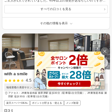
ご主人が1人でされていました。40年以上の歴史があるらしいのですが、清潔な空間でした。はじめに頭をあらってくれるのですがすごく丁寧で気持ちよかったです。
すべての口コミを見る
その他の情報を表示
with a smile
4.5
(1件)
地域密着の美容サロン、再現性の高いスタイル提案。
アクセス：JR東海道本線 南草津駅 徒歩30分（駐車場1台分完備）、JR東海道本線 瀬
田駅 徒歩30分（駐車場1台分完備）
楽天スーパーDEAL
ポイントが貯まる・使える
メンズ歓迎
口コミ