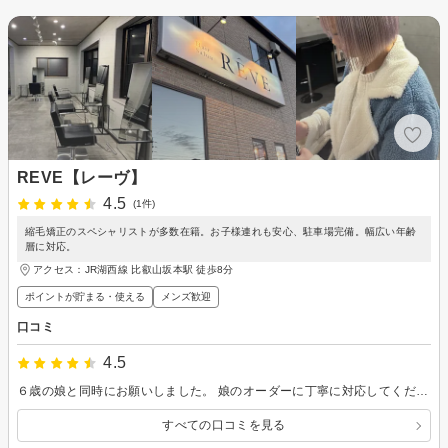
REVE【レーヴ】
4.5
(1件)
縮毛矯正のスペシャリストが多数在籍。お子様連れも安心、駐車場完備。幅広い年齢
層に対応。
アクセス：JR湖西線 比叡山坂本駅 徒歩8分
ポイントが貯まる・使える
メンズ歓迎
口コミ
4.5
６歳の娘と同時にお願いしました。 娘のオーダーに丁寧に対応してくださり良かったです。私は産前から一年ぶりの来院でしたが、覚えてくださっていて嬉しかったです。 ショートボブをお願いしました。頭皮の悩みやシャンプーのこと、たくさん教えていただき勉強になりました。シャワーの温度にも気をつけてみます。
すべての口コミを見る