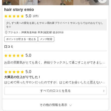
hair story emio
5.0
(2件)
少しずつ美への変化を楽しむサロン隠れ家プライベートサロンならではのおもてなし
を☆
アクセス：JR東海道本線 草津(滋賀)駅 徒歩20分
ポイントが貯まる・使える
メンズ歓迎
口コミ
5.0
お店の雰囲気がとても良く、終始リラックスして過ごすことができました。 とても話しやすく、こちらの希望をしっかり聞いた上で、髪質や雰囲気に合った髪型を提案してくださり安心してお任せできました。 仕上がりも大満足で、周りの人から「髪型いいね！」とたくさん褒めてもらえて嬉しかったです。またぜひお願いしたいと思います。
5.0
大満足の仕上がりでした！
はじめて伺ったサロンだったのですが、はじめてお会いしたと思えないぐらいお話ししやすい方でした。 はじめてだったので、仕上がりをどのようにしたいかカウンセリングからだったのですが、理想に近づけるためにどのような工程で施術を行い、どのような物を使っていくかひとつひとつ丁寧に説明をしてくださいました。 なので、安心してお任せすることが出来ました。 よくストレートアイロンを使用する事もお伝えしていたので、前髪のカットをアイロンで伸ばしてから長さを調整してくれたり、カラーの色もイメージに近づくように、染まり具合を確認しながら、都度都度色を作っては染めてくださいました。 それぞれの工程で、細かいところまで丁寧にしてくださいます。 普段、子育てでバタバタしていて、美容院をついつい後回しにしてしまっていたのですが、トリートメントもしてもらって艶々の髪の毛を見て、時々は自分のために時間を使おう！と改めて思いました。
すべての口コミを見る
その他の情報を表示