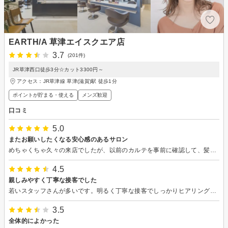
EARTH/A 草津エイスクエア店
3.7
(201件)
JR草津西口徒歩3分☆カット3300円～
アクセス：JR草津線 草津(滋賀)駅 徒歩1分
ポイントが貯まる・使える
メンズ歓迎
口コミ
5.0
またお願いしたくなる安心感のあるサロン
めちゃくちゃ久々の来店でしたが、以前のカルテを事前に確認して、髪の状態や予算感からおすすめのメニューを提案いただきました✨ 傷みまくってた髪が見違えるほどキレイになって嬉しいです。
4.5
親しみやすく丁寧な接客でした
若いスタッフさんが多いです。明るく丁寧な接客でしっかりヒアリングしてくれて、説明も丁寧で分かりやすくて良かったです。今回はシャンプーやトリートメントする時も、一行程ずつ声を掛けてくれて安心しました。（声掛けや説明のないスタッフさんもいます）
3.5
全体的によかった