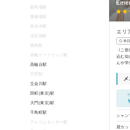
Em
新馬場駅
整備場駅
泉岳寺駅
エリ
洗足池駅
◎ 本
雑色駅
《ご新
高輪ゲートウェイ駅
込む似
んや学
高輪台駅
竹芝駅
メ
立会川駅
田町(東京)駅
そ
大門(東京)駅
千鳥町駅
シャン
テレコムセンター駅
眉カッ