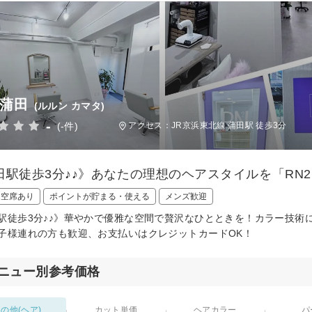
 蒲田
(ルルン カマタ)
-
(-件)
アクセス：JR京浜東北線 蒲田駅 徒歩3分
田駅徒歩3分♪♪》あなたの理想のヘアスタイルを「RN
日空席あり
ポイントが貯まる・使える
メンズ歓迎
駅徒歩3分♪♪》華やかで優雅な空間で贅沢なひとときを！カラー技術
子様連れの方も歓迎、お支払いはクレジットカードOK！
ニュー別参考価格
の他(ヘア)
カット単価
ヘアカラー
パ