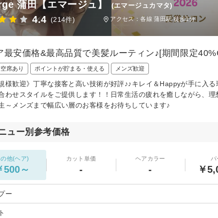
erge 蒲田【エマージュ】
(エマージュカマタ)
4.4
(214件)
アクセス：各線 蒲田駅 徒歩1分
ア最安価格&最高品質で美髪ルーティン♪[期間限定40%O
日空席あり
ポイントが貯まる・使える
メンズ歓迎
規様歓迎》丁寧な接客と高い技術が好評♪♪キレイ＆Happyが手に入
合わせスタイルをご提供します！！日常生活の疲れを癒しながら、理
生～メンズまで幅広い層のお客様をお待ちしています♪
ニュー別参考価格
の他(ヘア)
カット単価
ヘアカラー
パ
￥500～
-
-
￥5,
プー
ト