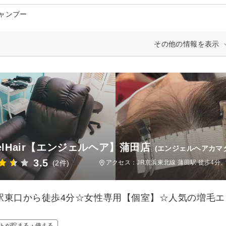
シャンプー
その他の情報を表示
gelHair【エンジェルヘア】蒲田店
(エンジェルヘアカマ
3.5
(2件)
アクセス：JR京浜東北線 蒲田駅 徒歩4分
駅東口から徒歩4分☆女性専用【個室】☆人気の増毛エ
！
トが貯まる・使える