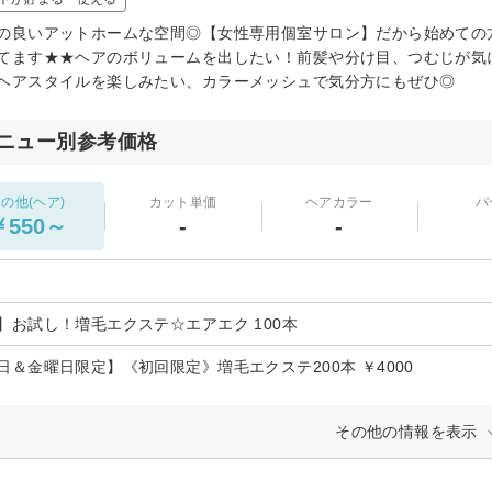
の良いアットホームな空間◎【女性専用個室サロン】だから始めての
てます★★ヘアのボリュームを出したい！前髪や分け目、つむじが気
ヘアスタイルを楽しみたい、カラーメッシュで気分方にもぜひ◎
ニュー別参考価格
の他(ヘア)
カット単価
ヘアカラー
パ
￥550～
-
-
】お試し！増毛エクステ☆エアエク 100本
日＆金曜日限定】《初回限定》増毛エクステ200本 ￥4000
その他の情報を表示