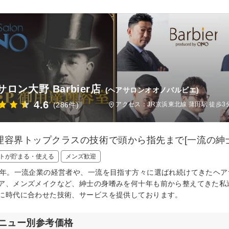
ロン大野 Barbier店
(ヘアサロンオオノバルビエ)
4.6
(286件)
アクセス：JR京浜東北線 蒲田駅 徒歩
理容界トップクラスの技術で頭から指先まで[一流の紳
トが貯まる・使える
メンズ歓迎
7年。一流企業の経営者や、一流を目指す方々に選ばれ続けてきたヘア
ア、メンズメイクなど、紳士の身嗜みを何十年も前から整えてきた私
に時代に合わせた技術、サービスを提供しております。
ニュー別参考価格