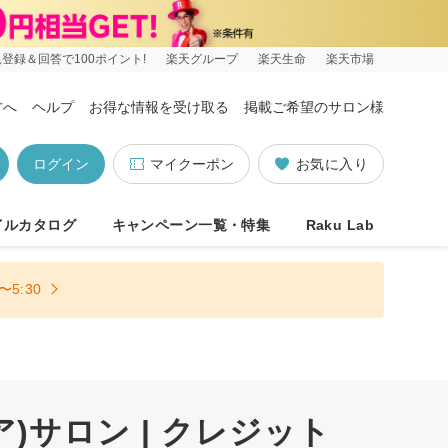
登録＆回答で100ポイント!
楽天グループ
楽天生命
楽天市場
方へ
ヘルプ
お得な情報を受け取る
掲載ご希望のサロン様
ログイン
マイクーポン
お気に入り
イルカタログ
キャンペーン一覧・特集
Raku Lab
5:30
サロン | クレジット