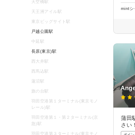
天空橋駅
mint
天王洲アイル駅
東京ビッグサイト駅
戸越公園駅
中延駅
長原(東京)駅
西大井駅
西馬込駅
蓮沼駅
An
旗の台駅
羽田空港第１ターミナル(東京モノ
レール)駅
羽田空港第１・第２ターミナル(京
蒲田
急)駅
さい
羽田空港第３ターミナル(東京モノ
ポイン