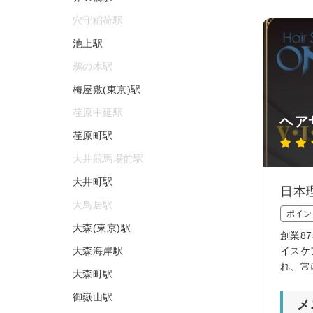
穴守稲荷駅
池上駅
鵜の木駅
梅屋敷(東京)駅
荏原中延駅
ヘアサ
荏原町駅
大井競馬場前駅
大井町駅
日本
大鳥居駅
ポイン
大森(東京)駅
創業8
大森海岸駅
イスケ
れ、常
大森町駅
御嶽山駅
メ