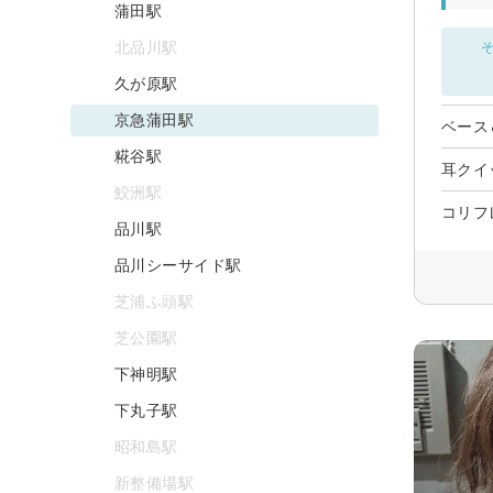
蒲田駅
北品川駅
そ
久が原駅
京急蒲田駅
ベース
糀谷駅
耳クイ
鮫洲駅
コリフ
品川駅
品川シーサイド駅
芝浦ふ頭駅
芝公園駅
下神明駅
下丸子駅
昭和島駅
新整備場駅