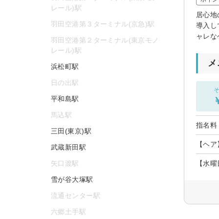
レール)駅
居心地
羽田空港第３ターミナル(京急)駅
導入し
ャレな
羽田空港第２ターミナル(東京モノ
レール)駅
メ
浜松町駅
日の出駅
そ
平和島駅
馬込駅
指名料
三田(東京)駅
【ヘア
武蔵新田駅
矢口渡駅
【水曜
雪が谷大塚駅
流通センター駅
六郷土手駅