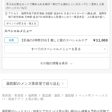
手入れが楽なカットで褒められる毎日＊伸びても崩れにくい大人ヘアに！意外と人気
のヘッドスパも◎
アクセス：福岡市地下鉄空港線 赤坂駅 徒歩6分 大名クロスガーデン(教会)前、福岡市
地下鉄空港線 天神駅 徒歩7分/岩田屋から西通りに出て一風堂本店・上久醤油方面へ
ポイントが貯まる・使える
スペシャルメニュー
￥11,000
【至福の1時間15分】癒しと髪のスペシャルケア
全員
すべてのスペシャルメニューを見る
その他の情報を表示
薬院駅のメンズ美容室で絞り込む
美容院・美容室
福岡県
渡辺通・薬院
薬院駅
ペット可
ヘッドス
パ・頭皮ケア
人気が高い順
薬院駅の
ヘッドスパ・頭皮ケア
サロン(人気が高い順)から検索＆予約が可能で