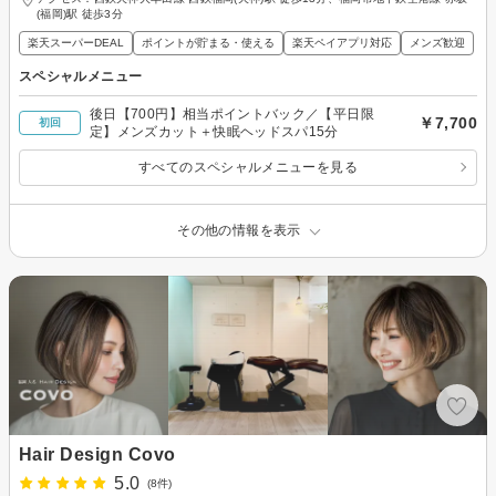
(福岡)駅 徒歩3分
楽天スーパーDEAL
ポイントが貯まる・使える
楽天ペイアプリ対応
メンズ歓迎
スペシャルメニュー
後日【700円】相当ポイントバック／【平日限
￥7,700
初回
定】メンズカット＋快眠ヘッドスパ15分
すべてのスペシャルメニューを見る
その他の情報を表示
Hair Design Covo
5.0
(8件)