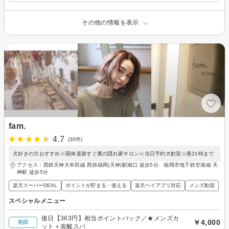
その他の情報を表示
fam.
4.7
(30件)
犬好きの方おすすめ☆国体道路すぐ裏の隠れ家サロン☆当日予約大歓迎☆夜21時まで
アクセス：西鉄天神大牟田線 西鉄福岡(天神)駅南口 徒歩5分、福岡市地下鉄空港線 天
神駅 徒歩5分
楽天スーパーDEAL
ポイントが貯まる・使える
楽天ペイアプリ対応
メンズ歓迎
スペシャルメニュー
後日【363円】相当ポイントバック／★メンズカ
￥4,000
初回
ット＋炭酸スパ