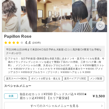
Papillon Rose
4.4
(243件)
平日20時土日19時まで来店OK◎当日予約も大歓迎♪口コミ高評価◎//豊富でお手軽な
クーポンが◎
アクセス：当日予約歓迎♪国体道路を赤坂方面に歩きドンキ・楽天モバイルを通過、今
泉のドラッグイレブンとロ-ソンを超えて警固1丁目のバス停前、三井リパ-ク隣（有
料）、メゾンスペシャルの隣、大名セレブロビルの３F。、カット￥3500/酸性ストレ
ート￥8500/マグネット・イルミナカラ-￥5500/超高濃度水素カラー￥6000 /アメイ
ジアカラー￥6500/ダブルカラー（ブリーチ）￥9000/ヘアセット￥2000
楽天スーパーDEAL
ポイントが貯まる・使える
楽天ペイアプリ対応
メンズ歓迎
スペシャルメニュー
似合わせカット☆¥3500【ヘッドスパ込￥4500★
￥3,500
全員
眉カット込¥3900】【エリア最安値】
すべてのスペシャルメニューを見る