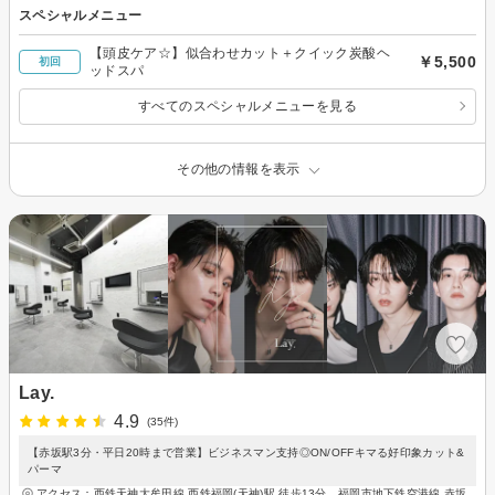
スペシャルメニュー
【頭皮ケア☆】似合わせカット＋クイック炭酸ヘ
￥5,500
初回
ッドスパ
すべてのスペシャルメニューを見る
その他の情報を表示
Lay.
4.9
(35件)
【赤坂駅3分・平日20時まで営業】ビジネスマン支持◎ON/OFFキマる好印象カット&
パーマ
アクセス：西鉄天神大牟田線 西鉄福岡(天神)駅 徒歩13分、福岡市地下鉄空港線 赤坂