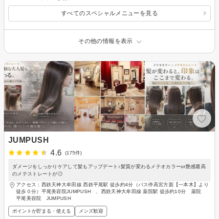
すべてのスペシャルメニューを見る
その他の情報を表示
JUMPUSH
4.6
(175件)
ダメージをしっかりケアして髪もアップデート♪髪質が変わるメテオカラーor艶感最高
のメテストレートが◎
アクセス：西鉄天神大牟田線 西鉄平尾駅 徒歩約4分（バス停高宮方面【一本木】より
徒歩０分）平尾美容院JUMPUSH 、西鉄天神大牟田線 薬院駅 徒歩約10分 薬院
平尾美容院 JUMPUSH
ポイントが貯まる・使える
メンズ歓迎