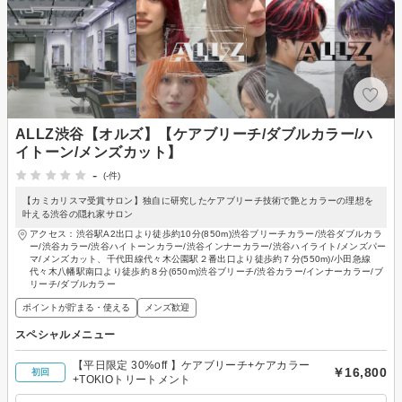
ALLZ渋谷【オルズ】【ケアブリーチ/ダブルカラー/ハ
イトーン/メンズカット】
-
(-件)
【カミカリスマ受賞サロン】独自に研究したケアブリーチ技術で艶とカラーの理想を
叶える渋谷の隠れ家サロン
アクセス：渋谷駅A2出口より徒歩約10分(850m)渋谷ブリーチカラー/渋谷ダブルカラ
ー/渋谷カラー/渋谷ハイトーンカラー/渋谷インナーカラー/渋谷ハイライト/メンズパー
マ/メンズカット、千代田線代々木公園駅２番出口より徒歩約７分(550m)/小田急線
代々木八幡駅南口より徒歩約８分(650m)渋谷ブリーチ/渋谷カラー/インナーカラー/ブ
リーチ/ダブルカラー
ポイントが貯まる・使える
メンズ歓迎
スペシャルメニュー
【平日限定 30%off 】ケアブリーチ+ケアカラー
￥16,800
初回
+TOKIOトリートメント