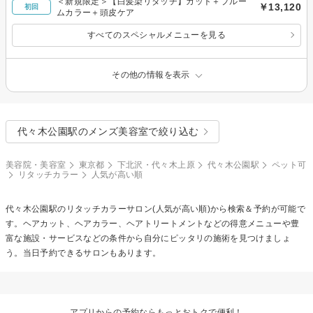
＜新規限定＞【白髪染リタッチ】カット＋プルー
￥13,120
初回
ムカラー＋頭皮ケア
すべてのスペシャルメニューを見る
その他の情報を表示
代々木公園駅のメンズ美容室で絞り込む
美容院・美容室
東京都
下北沢・代々木上原
代々木公園駅
ペット可
リタッチカラー
人気が高い順
代々木公園駅の
リタッチカラー
サロン(人気が高い順)から検索＆予約が可能で
す。ヘアカット、ヘアカラー、ヘアトリートメントなどの得意メニューや豊
富な施設・サービスなどの条件から自分にピッタリの施術を見つけましょ
う。当日予約できるサロンもあります。
アプリからの予約ならもっとおトクで便利！