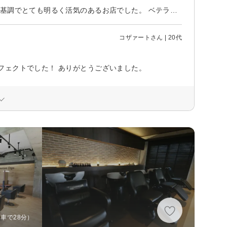
マネージャーのおかげでイメージ通りの髪型になり助かりました。 お店は白基調でとても明るく活気のあるお店でした。 ベテランの格の違いを実感できました。 鏡越しに見ていて、ホッとした気持ちが凄かったです。 一言だけ彼へ ハサミをシャカシャカ横振りしてカットする技術なんだろうけど、どこかのカリスマの真似をするのは基本をきっちり覚えてからが良いと思います。頑張ってください。
コザァートさん | 20代
フェクトでした！ ありがとうございました。
車で28分）