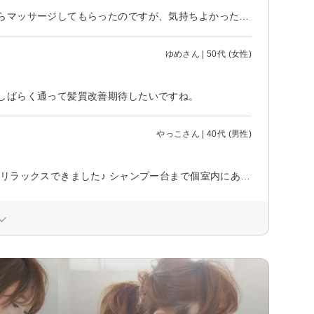
髪の傷みとカラーで初来店しました。ヘッドスパでは髪に水分を与えながらマッサージしてもらったのですが、気持ちよかったし髪が柔らかくなって良かったです。頭皮の汚れとかも見れて、ヘッドスパって大事だなぁ、と思いました。産後の抜け毛や頭皮の乾燥とか……改善したいのでまた来月行きます。
ゆめさん | 50代 (女性)
しばらく通って髪質改善期待したいですね。
やっこさん | 40代 (男性)
初めて利用させて頂きました。 店内はとても綺麗で、完全個室なのでとてもリラックスできました♪ シャンプー台まで個室内にあって最高です^ ^ カラーやシャンプー、ドライヤー方法まで全て細かくアドバイスして下さり勉強になりました！ 2時間があっという間で、とても大満足の仕上がりです^ ^