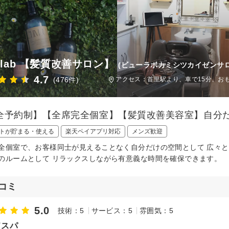
ulab 【髪質改善サロン】
(ビューラボカミシツカイゼンサロ
4.7
(476件)
アクセス：首里駅より、車で15分、お
全予約制】【全席完全個室】【髪質改善美容室】自分
トが貯まる・使える
楽天ペイアプリ対応
メンズ歓迎
全個室で、お客様同士が見えることなく自分だけの空間として 広々と
のルームとして リラックスしながら有意義な時間を確保できます。
コミ
5.0
技術：5
サービス：5
雰囲気：5
ドスパ