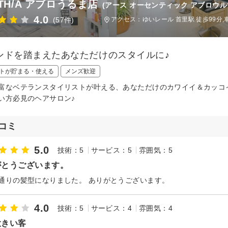
RTH/A アブロうるま店
(アース オーセンティック アブロウル
4.0
(57件)
アクセス：ゆいレール 首里駅 徒歩99分,
ンドを踏まえたあなただけのスタイルに♪
トが貯まる・使える
メンズ歓迎
富なベテランスタイリストが叶える、あなただけのカワイイ＆カッコ
い方必見のヘアサロン♪
コミ
5.0
技術：5
サービス：5
雰囲気：5
がとうございます。
通りの髪型になりました。 ありがとうございます。
4.0
技術：5
サービス：4
雰囲気：4
大きい客