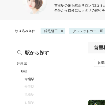
首里駅の
縮毛矯正
サロン(口コミ
条件から自分にピッタリの施術
絞り込み条件：
縮毛矯正
クレジットカード可
首里
駅から探す
首里
沖縄県
那覇
赤嶺駅
安里駅
旭橋駅
石嶺駅