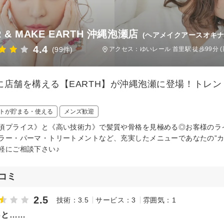
R & MAKE EARTH 沖縄泡瀬店
(ヘアメイクアースオキナ
4.4
(99件)
アクセス：ゆいレール 首里駅 徒歩99分 
に店舗を構える【EARTH】が沖縄泡瀬に登場！トレ
トが貯まる・使える
メンズ歓迎
頃プライス》と《高い技術力》で髪質や骨格を見極める◎お客様のラ
ラー・パーマ・トリートメントなど、充実したメニューであなたの”カ
軽にご相談下さい♪
コミ
2.5
技術：3.5
サービス：3
雰囲気：1
っと……