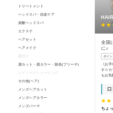
トリートメント
ヘッドスパ・頭皮ケア
HAI
炭酸ヘッドスパ
エクステ
ヘアセット
全国
ヘアメイク
に♪
着付け
ポイン
《お手
眉カット・眉カラー・脱色(ブリーチ)
す☆カ
レディースシェービング
もお気
その他(ヘア)
口
メンズヘアカット
メンズヘアカラー
メンズパーマ
ちょ