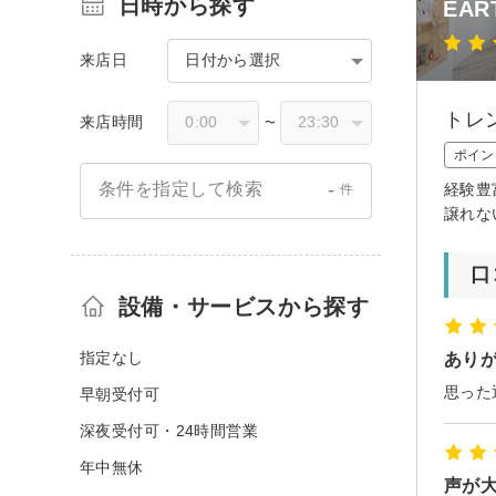
日時から探す
EA
来店日
日付から選択
トレ
来店時間
〜
ポイン
-
条件を指定して検索
経験豊
件
譲れな
口
設備・サービスから探す
指定なし
あり
思った
早朝受付可
深夜受付可・24時間営業
年中無休
声が