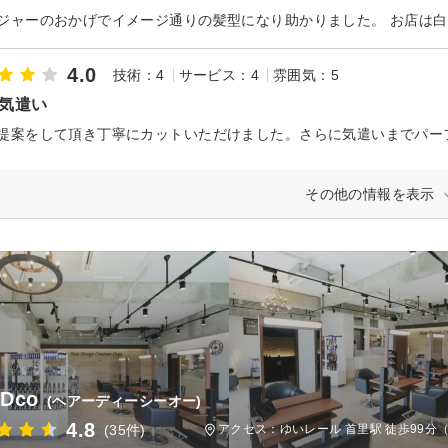
4.0
技術：4
サービス：4
雰囲気：5
&気遣い
提案をして頂き丁寧にカットいただけました。さらに気遣いまでパー
その他の情報を表示
 Dco
(ヘアーディーシーオー)
4.8
(35件)
アクセス：ゆいレール 首里駅 徒歩99分（