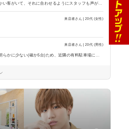
初めての沖縄のサロンということで緊張してましたが、なんかすごい声のでかい客がいて、それに合わせるようにスタッフも声が大きくてとってもうるさくて…せっかくヘッドスパ足したにも関わらず全くリラックス出来なかったのがかなり残念でした。全国チェーン店だからと安心して行ったつもりが…髪色は悪くはなかったけど、満足ってほどじゃないかも。久しぶりの美容室で店の雰囲気にしても髪色や髪型にしても期待していただけにガッカリです。少し話すのは構わないけど、ゆっくり休むために来てる人もいることを少しは考えて欲しいです。
来店者さん | 20代 (女性)
来店者さん | 20代 (男性)
お店に駐車場があると書いてあるが、店のキャパに対して停められる台数が明らかに少ない(確か5台)ため、近隣の有料駐車場に停めることになります。立地を考えると徒歩で来る人はほぼいないのでもう少しなんとかならなかったのか…と思います。 駐車台数が少ない旨をあらかじめ案内に書いておいてほしいなと思いました。