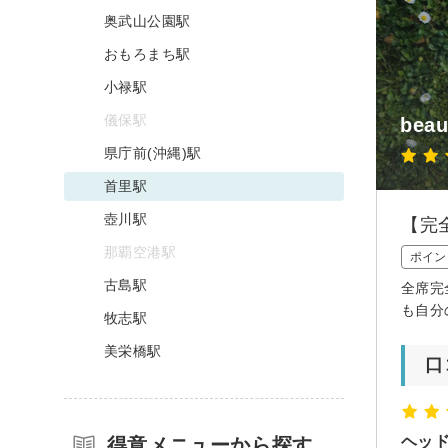
奥武山公園駅
おもろまち駅
小禄駅
儀保駅
bea
県庁前(沖縄)駅
首里駅
壺川駅
【完
那覇空港駅
ポイン
古島駅
全席完
も自分
牧志駅
美栄橋駅
口
ヘッ
得意メニューから探す