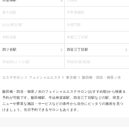
東大前駅
中野新橋駅
白山(東京)駅
半蔵門駅
本駒込駅
本郷三丁目駅
四ツ谷駅
四谷三丁目駅
早稲田(メトロ)駅
早稲田(都電)駅
エステサロン
フェイシャルエステ
東京都
飯田橋・四谷・御茶ノ水
飯田橋・四谷・御茶ノ水の
フェイシャルエステ
サロン(おすすめ順)から検索＆
予約が可能です。飯田橋駅、牛込神楽坂駅、四谷三丁目駅などの駅、得意メ
ニューや豊富な施設・サービスなどの条件から自分にピッタリの施術を見つ
けましょう。当日予約できるサロンもあります。