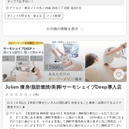
タッフでお手伝い！
アクセス：東京メトロ丸ノ内線 四谷三丁目駅 徒歩5分
ポイントが貯まる・使える
メンズ歓迎
その他の情報を表示
Julien 痩身/脂肪燃焼/美脚/サーモシェイプDeep導入店
-
(-件)
口コミ4.8以上【本気で痩せたい大人の隠れ家】全身まるごと痩身！結果のでるエステ
痩身サロン★
アクセス：【有楽町線 麹町駅 徒歩3分】有楽町線＜麹町駅3番出口＞を出て左に歩
き、すぐ左側にある路地（麹町学園通り）に曲がり直進。、100m進むと十字路に出ま
すので左に曲がります。そのまま直進して麹町学園高校を通り過ぎた先に喫茶店（イ
イジカン）がござますので、そちらの店舗を左に曲がるとジュリアン麹町店でござい