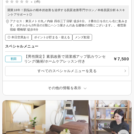
-
(-件)
開業18年！肌悩みの根本的改善を追求する肌質改善専門サロン／本格肌質分析＆スキ
ンケアサポート◎
アクセス：東京メトロ丸ノ内線 四谷三丁目駅 徒歩3分。 2番出口を出たら右に進みま
す。ホテルから2件目の1階にハンコ屋さんのある建物の3階にございます。、都営新
宿線 曙橋駅 徒歩8分
◎ 本日空席あり
ポイントが貯まる・使える
メンズ歓迎
スペシャルメニュー
【男性限定】素肌改善で清潔感アップ肌カウンセ
￥7,500
初回
リング/施術/ホームケアレッスン付き
すべてのスペシャルメニューを見る
その他の情報を表示