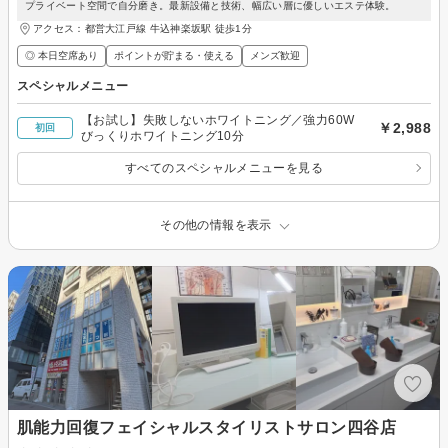
プライベート空間で自分磨き。最新設備と技術、幅広い層に優しいエステ体験。
アクセス：都営大江戸線 牛込神楽坂駅 徒歩1分
◎ 本日空席あり
ポイントが貯まる・使える
メンズ歓迎
スペシャルメニュー
【お試し】失敗しないホワイトニング／強力60W
￥2,988
初回
びっくりホワイトニング10分
すべてのスペシャルメニューを見る
その他の情報を表示
肌能力回復フェイシャルスタイリストサロン四谷店