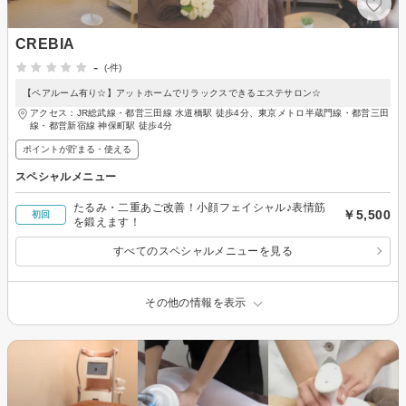
CREBIA
-
(-件)
【ペアルーム有り☆】アットホームでリラックスできるエステサロン☆
アクセス：JR総武線・都営三田線 水道橋駅 徒歩4分、東京メトロ半蔵門線・都営三田
線・都営新宿線 神保町駅 徒歩4分
ポイントが貯まる・使える
スペシャルメニュー
たるみ・二重あご改善！小顔フェイシャル♪表情筋
￥5,500
初回
を鍛えます！
すべてのスペシャルメニューを見る
その他の情報を表示