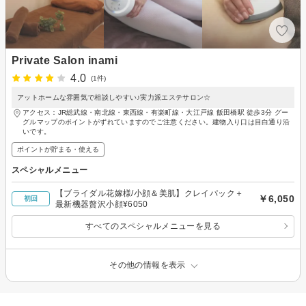
Private Salon inami
4.0
(1件)
アットホームな雰囲気で相談しやすい♪実力派エステサロン☆
アクセス：JR総武線・南北線・東西線・有楽町線・大江戸線 飯田橋駅 徒歩3分 グー
グルマップのポイントがずれていますのでご注意ください。建物入り口は目白通り沿
いです。
ポイントが貯まる・使える
スペシャルメニュー
【ブライダル花嫁様/小顔＆美肌】クレイパック＋
￥6,050
初回
最新機器贅沢小顔¥6050
すべてのスペシャルメニューを見る
その他の情報を表示