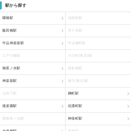
駅から探す
曙橋駅
淡路町駅
飯田橋駅
市ケ谷駅
牛込神楽坂駅
牛込柳町駅
江戸川橋駅
小川町(東京)駅
御茶ノ水駅
面影橋駅
神楽坂駅
春日(東京)駅
九段下駅
麹町駅
後楽園駅
信濃町駅
新御茶ノ水駅
神保町駅
水道橋駅
竹橋駅