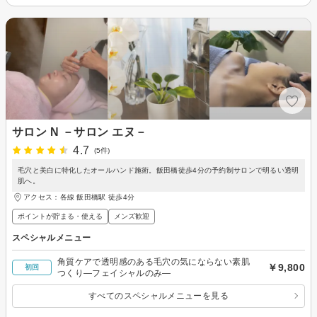
サロン N －サロン エヌ－
4.7
(5件)
毛穴と美白に特化したオールハンド施術。飯田橋徒歩4分の予約制サロンで明るい透明
肌へ。
アクセス：各線 飯田橋駅 徒歩4分
ポイントが貯まる・使える
メンズ歓迎
スペシャルメニュー
角質ケアで透明感のある毛穴の気にならない素肌
￥9,800
初回
つくり―フェイシャルのみ―
すべてのスペシャルメニューを見る