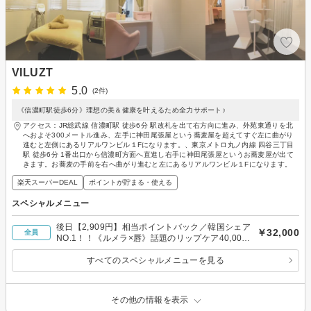
VILUZT
5.0
(2件)
《信濃町駅徒歩6分》理想の美＆健康を叶えるため全力サポート♪
アクセス：JR総武線 信濃町駅 徒歩6分 駅改札を出て右方向に進み、外苑東通りを北
へおよそ300メートル進み、左手に神田尾張屋という蕎麦屋を超えてすぐ左に曲がり
進むと左側にあるリアルワンビル１Fになります。、東京メトロ丸ノ内線 四谷三丁目
駅 徒歩6分 1番出口から信濃町方面へ直進し右手に神田尾張屋というお蕎麦屋が出て
きます。お蕎麦の手前を右へ曲がり進むと左にあるリアルワンビル１Fになります。
楽天スーパーDEAL
ポイントが貯まる・使える
スペシャルメニュー
後日【2,909円】相当ポイントバック／韓国シェア
￥32,000
全員
NO.1！！《ルメラ×唇》話題のリップケア40,000
円→32,000円♪
すべてのスペシャルメニューを見る
その他の情報を表示