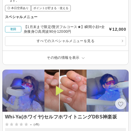
ます。
◎ 本日空席あり
ポイントが貯まる・使える
スペシャルメニュー
【1月末まで限定/贅沢フルコース★】瞬間小顔×全
￥12,000
初回
身痩身◎高周波90分12000円
すべてのスペシャルメニューを見る
その他の情報を表示
Whi-Ya(ホワイヤ)セルフホワイトニングDBS神楽坂
-
(-件)