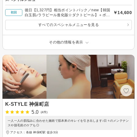
後日【1,327円】相当ポイントバック／new【韓国
￥14,600
初回
白玉肌♪ララピール進化版☆ダクトピール】＋ボデ
ィロミロミ90分
すべてのスペシャルメニューを見る
その他の情報を表示
K-STYLE 神保町店
5.0
(4件)
一人一人の肌悩みに合わせた施術で肌本来のキレイを引き出します♪日々のメンテナン
スや脱毛前のケアも◎
アクセス：各線 神保町駅 徒歩3分