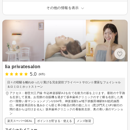
その他の情報を表示
lia privatesalon
5.0
(9件)
日々の喧騒を離れゆったり寛げる完全貸切プライベートサロン☆豊富なフェイシャル
＆ロミロミホットストーン
アクセス：都営大江戸線 牛込神楽坂駅A2を出て右後方の坂を上ります。最初の十字路
を左折して直進。お煎餅の自販機を過ぎて坂本歯科クリニックのすぐ横を右折した奥
の一階青い扉マンションメゾンU104号、神楽坂駅1a/地下鉄飯田橋駅B3/総武線西
口。神楽坂商店街を進みかぐら邸と革小物店の間の道に入り（毘沙門天とUFJ銀行の
間の道からは行けません）坂本歯科クリニックの看板前左折、奥の青い扉のマンショ
ン
楽天スーパーDEAL
ポイントが貯まる・使える
メンズ歓迎
スペシャルメニュー