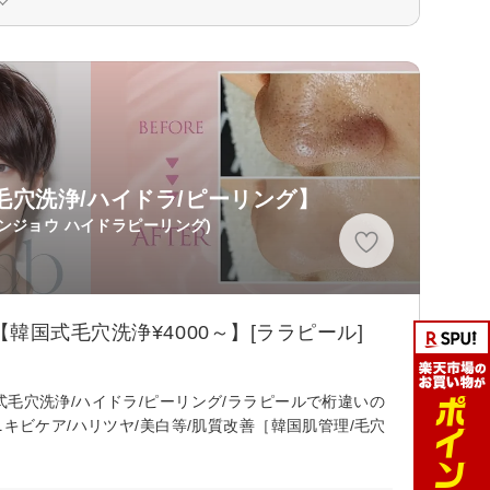
認/毛穴洗浄/ハイドラ/ピーリング】
ンジョウ ハイドラピーリング)
国式毛穴洗浄¥4000～】[ララピール]
毛穴洗浄/ハイドラ/ピーリング/ララピールで桁違いの
キビケア/ハリツヤ/美白等/肌質改善［韓国肌管理/毛穴