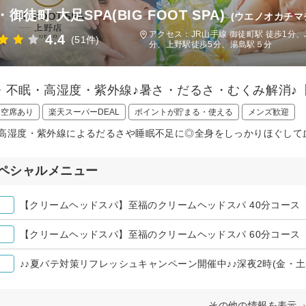
御徒町 大足SPA(BIG FOOT SPA)
(ウエノオカチマ
アクセス：JR山手線 御徒町駅 徒歩1分
4.4
(51件)
分、上野駅徒歩5分、湯島駅５分
・不眠・高湿度・紫外線♪暑さ・だるさ・むくみ解消♪
日空席あり
楽天スーパーDEAL
ポイントが貯まる・使える
メンズ歓迎
高湿度・紫外線によるだるさや睡眠不足に◎全身をしっかりほぐして
ペシャルメニュー
【クリームヘッドスパ】至福のクリームヘッドスパ 40分コース
【クリームヘッドスパ】至福のクリームヘッドスパ 60分コース
♪♪夏バテ対策リフレッシュキャンペーン開催中♪♪深夜2時(金・土
その他の情報を表示