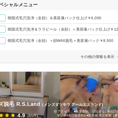
ペシャルメニュー
韓国式毛穴洗浄（全顔）＆美容液パック仕上げ￥6,000
韓国式毛穴洗浄＆ララピール（全顔）＋美容液パック仕上げ￥12,
韓国式毛穴洗浄（全顔）＋顔WAX脱毛＋美容液パック￥8,500
その他の情報を表示
脱毛 R.S.Land
(メンズダツモウ アールエスランド)
アクセス：●秋葉原駅 日比谷線1番出口/J
4.9
(85件)
駅 A4出口徒歩6分●銀座線 末広町駅 1