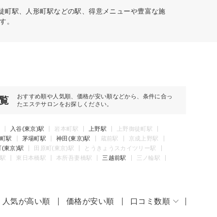
御徒町駅、人形町駅などの駅、得意メニューや豊富な施
す。
おすすめ順や人気順、価格が安い順などから、条件に合っ
覧
たエステサロンをお探しください。
入谷(東京)駅
岩本町駅
上野駅
上野御徒町駅
町駅
茅場町駅
神田(東京)駅
蔵前駅
京成上野駅
(東京)駅
田原町(東京)駅
とうきょうスカイツリー駅
駅
東日本橋駅
本所吾妻橋駅
三越前駅
三ノ輪駅
人気が高い順
価格が安い順
口コミ数順