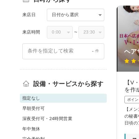
来店日
日付から選択
来店時間
〜
-
ヘア
条件を指定して検索
件
【V
設備・サービスから探す
を作
指定なし
ポイン
早朝受付可
【メン
の秘書
深夜受付可・24時間営業
日頃の
年中無休
完全予約制