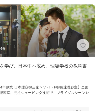
歩1分
術を学び、日本中へ広め、理容学校の教科書
4年創業 日本理容御三家 × V・I・P御用達理容室】全国
る理容室。元祖シェービング技術で、ブライダルシーンや