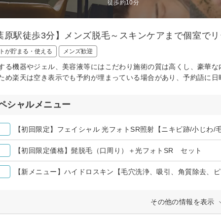
徒歩約10分
葉原駅徒歩3分】メンズ脱毛～スキンケアまで個室でリ
トが貯まる・使える
メンズ歓迎
する機器やジェル、美容液等にはこだわり施術の質は高くし、豪華な内
ため楽天は空き表示でも予約が埋まっている場合があり、予約語に日
ペシャルメニュー
【初回限定】フェイシャル 光フォトSR照射【ニキビ跡/小じわ/
【初回限定価格】髭脱毛（口周り）＋光フォトSR セット
【新メニュー】ハイドロスキン【毛穴洗浄、吸引、角質除去、
その他の情報を表示