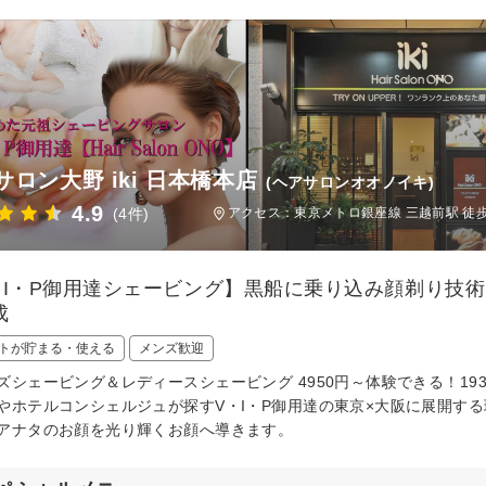
サロン大野 iki 日本橋本店
(ヘアサロンオオノイキ)
4.9
(4件)
アクセス：東京メトロ銀座線 三越前駅 徒
・I・P御用達シェービング】黒船に乗り込み顔剃り技
成
トが貯まる・使える
メンズ歓迎
ズシェービング＆レディースシェービング 4950円～体験できる！193
やホテルコンシェルジュが探すV・I・P御用達の東京×大阪に展開す
アナタのお顔を光り輝くお顔へ導きます。