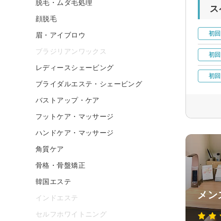
脱毛・ムダ毛処理
ス
顔脱毛
初回
眉・アイブロウ
ブラジリアンワックス
初回
レディースシェービング
初回
ブライダルエステ・シェービング
バストアップ・ケア
フットケア・マッサージ
ハンドケア・マッサージ
角質ケア
骨格・骨盤矯正
韓国エステ
メンズ
インドエステ
セルフホワイトニング