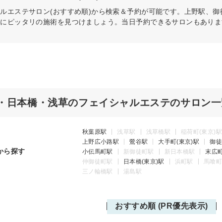
ャルエステ
サロン(おすすめ順)から検索＆予約が可能です。上野駅、
分にピッタリの施術を見つけましょう。当日予約できるサロンもありま
・日本橋・浅草のフェイシャルエステのサロン一
秋葉原駅
浅草駅
浅草橋駅
稲荷町(東京)駅
上野広小路駅
鶯谷駅
大手町(東京)駅
御徒
から探す
小伝馬町駅
新御徒町駅
新日本橋駅
末広町
仲御徒町駅
日本橋(東京)駅
浜町駅
馬喰町
三ノ輪橋駅
湯島駅
おすすめ順 (PR優先表示)