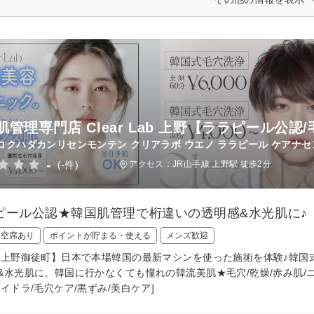
肌管理専門店 Clear Lab 上野【ララピール公
コクハダカンリセンモンテン クリアラボ ウエノ ララピール ケアナセ
-
(-件)
アクセス：JR山手線 上野駅 徒歩2分
ピール公認★韓国肌管理で桁違いの透明感&水光肌に♪【韓
日空席あり
ポイントが貯まる・使える
メンズ歓迎
/上野御徒町】日本で本場韓国の最新マシンを使った施術を体験♪韓国式
&水光肌に。韓国に行かなくても憧れの韓流美肌★毛穴/乾燥/赤み肌/ニ
ハイドラ/毛穴ケア/黒ずみ/美白ケア]