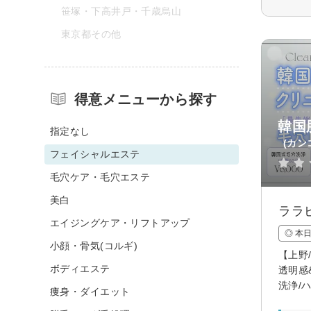
笹塚・下高井戸・千歳烏山
東京都その他
得意メニューから探す
韓国
指定なし
(カン
フェイシャルエステ
毛穴ケア・毛穴エステ
美白
ララ
エイジングケア・リフトアップ
◎ 本
小顔・骨気(コルギ)
【上野
ボディエステ
透明感
洗浄/
痩身・ダイエット