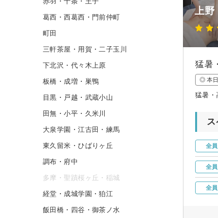
赤羽・十条・王子
上野・
葛西・西葛西・門前仲町
町田
三軒茶屋・用賀・二子玉川
猛暑
下北沢・代々木上原
◎ 本
板橋・成増・巣鴨
猛暑・
目黒・戸越・武蔵小山
田無・小平・久米川
ス
大泉学園・江古田・練馬
東久留米・ひばりヶ丘
全員
調布・府中
全員
多摩・聖蹟桜ヶ丘・稲城
全員
経堂・成城学園・狛江
飯田橋・四谷・御茶ノ水