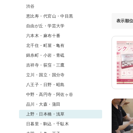
渋谷
恵比寿・代官山・中目黒
表示順
自由が丘・学芸大学
六本木・麻布十番
北千住・町屋・亀有
錦糸町・小岩・青砥
吉祥寺・荻窪・三鷹
立川・国立・国分寺
八王子・日野・昭島
中野・高円寺・阿佐ヶ谷
品川・大森・蒲田
上野・日本橋・浅草
日暮里・駒込・千駄木