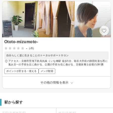
Ototo-mizumoto-
-
(-件)
自分らしく楽に生きることのトータルサポートサロン
アクセス：京都市営地下鉄烏丸線 くいな橋駅 徒歩5分、龍谷大学前の師団街道を西に
進み京一の手前を左に曲がる、公園の手前を右に曲がる、京都栄養士会館の2軒隣
ポイントが貯まる・使える
メンズ歓迎
その他の情報を表示
駅から探す
石田(京都市営)駅
桂川(京都)駅