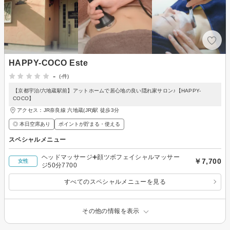
HAPPY-COCO Este
-
(-件)
【京都宇治/六地蔵駅前】アットホームで居心地の良い隠れ家サロン♪【HAPPY-
COCO】
アクセス：JR奈良線 六地蔵(JR)駅 徒歩3分
◎ 本日空席あり
ポイントが貯まる・使える
スペシャルメニュー
ヘッドマッサージ➕顔ツボフェイシャルマッサー
￥7,700
女性
ジ50分7700
すべてのスペシャルメニューを見る
その他の情報を表示