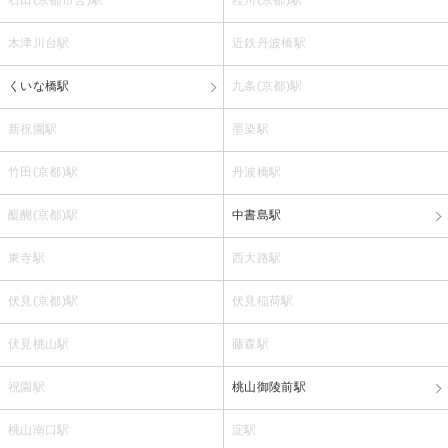
木津川台駅
近鉄丹波橋駅
くいな橋駅
九条(京都)駅
新祝園駅
墨染駅
竹田(京都)駅
丹波橋駅
醍醐(京都)駅
中書島駅
東寺駅
西大路駅
伏見(京都)駅
伏見稲荷駅
伏見桃山駅
藤森駅
祝園駅
桃山御陵前駅
桃山南口駅
淀駅