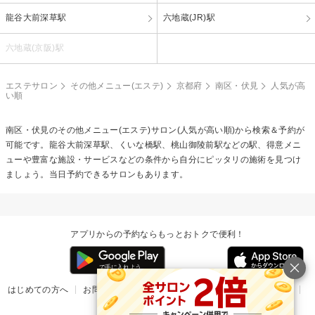
龍谷大前深草駅
六地蔵(JR)駅
六地蔵(京阪)駅
エステサロン
その他メニュー(エステ)
京都府
南区・伏見
人気が高
い順
南区・伏見の
その他メニュー(エステ)
サロン(人気が高い順)から検索＆予約が
可能です。龍谷大前深草駅、くいな橋駅、桃山御陵前駅などの駅、得意メニ
ューや豊富な施設・サービスなどの条件から自分にピッタリの施術を見つけ
ましょう。当日予約できるサロンもあります。
アプリからの予約ならもっとおトクで便利！
はじめての方へ
お問い合わせ
ヘルプ
リリース情報
利用規約
掲載ご希望のサロン様