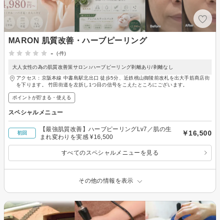
MARON 肌質改善・ハーブピーリング
-
(-件)
大人女性の為の肌質改善策サロン♪ハーブピーリング剥離あり/剥離なし
アクセス：京阪本線 中書島駅北出口 徒歩5分、近鉄桃山御陵前改札を出大手筋商店街
を下ります。 竹田街道を左折し1つ目の信号をこえたところにございます。
ポイントが貯まる・使える
スペシャルメニュー
【最強肌質改善】ハーブピーリングLv7／肌の生
￥16,500
初回
まれ変わりを実感 ¥16,500
すべてのスペシャルメニューを見る
その他の情報を表示