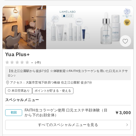
Yua Plus+
-
(-件)
【住之江公園駅から徒歩7分】☆体験歓迎☆FAITH生コラーゲンを用いた口元エステサ
ロン♪
アクセス：大阪市営地下鉄四つ橋線 住之江公園駅 徒歩7分
◎ 本日空席あり
ポイントが貯まる・使える
スペシャルメニュー
FAITH生コラーゲン使用 口元エステ半顔体験（目
￥3,000
初回
から下のお顔全体）
すべてのスペシャルメニューを見る