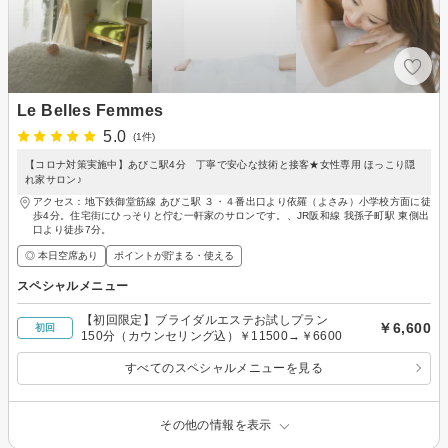
Le Belles Femmes
5.0
(1件)
【コロナ対策実施中】あびこ駅4分 丁寧で安心な技術と接客★女性専用 ほっこり隠
れ家サロン♪
アクセス：地下鉄御堂筋線 あびこ駅 ３・４番出口より依羅（よさみ）小学校方面に徒
歩4分。住宅街にひっそりと佇む一軒家のサロンです。、JR阪和線 我孫子町駅 東側出
口より徒歩7分。
◎ 本日空席あり
ポイントが貯まる・使える
スペシャルメニュー
【初回限定】ブライダルエステお試しプラン
￥6,600
初回
150分（カウンセリング込）￥11500→￥6600
すべてのスペシャルメニューを見る
その他の情報を表示