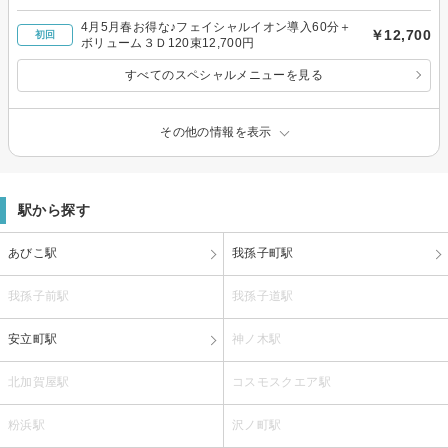
4月5月春お得な♪フェイシャルイオン導入60分＋
￥12,700
初回
ボリューム３Ｄ120束12,700円
すべてのスペシャルメニューを見る
その他の情報を表示
駅から探す
あびこ駅
我孫子町駅
我孫子前駅
我孫子道駅
安立町駅
神ノ木駅
北加賀屋駅
コスモスクエア駅
粉浜駅
沢ノ町駅