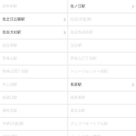
杉本町駅
住ノ江駅
住之江公園駅
住吉(大阪)駅
住吉大社駅
住吉鳥居前駅
住吉東駅
玉出駅
帝塚山駅
帝塚山三丁目駅
帝塚山四丁目駅
トレードセンター前駅
中ふ頭駅
長居駅
南港口駅
南港東駅
東粉浜駅
東玉出駅
平林(大阪)駅
フェリーターミナル駅