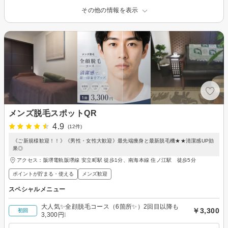
その他の情報を表示
メンズ脱毛スポットQR
4.9
(12件)
《ご新規様歓迎！！》《男性・女性大歓迎》最先端痩身と最新脱毛機★★清潔感UP効
果◎
アクセス：阪堺電軌阪堺線 安立町駅 徒歩1分、南海本線 住ノ江駅 徒歩5分
ポイントが貯まる・使える
メンズ歓迎
スペシャルメニュー
大人気✨全顔脱毛コース（6箇所✨）2回目以降も
￥3,300
初回
3,300円❕