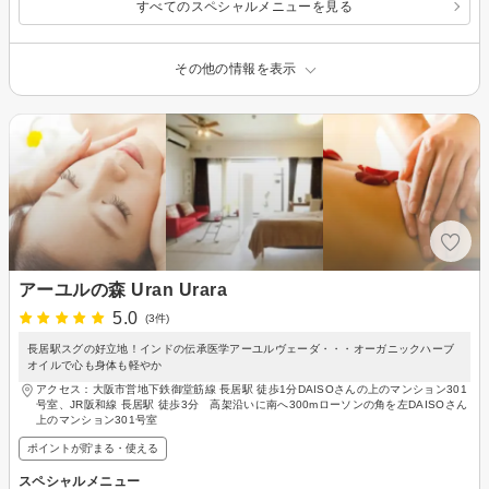
すべてのスペシャルメニューを見る
その他の情報を表示
アーユルの森 Uran Urara
5.0
(3件)
長居駅スグの好立地！インドの伝承医学アーユルヴェーダ・・・オーガニックハーブ
オイルで心も身体も軽やか
アクセス：大阪市営地下鉄御堂筋線 長居駅 徒歩1分DAISOさんの上のマンション301
号室、JR阪和線 長居駅 徒歩3分 高架沿いに南へ300mローソンの角を左DAISOさん
上のマンション301号室
ポイントが貯まる・使える
スペシャルメニュー