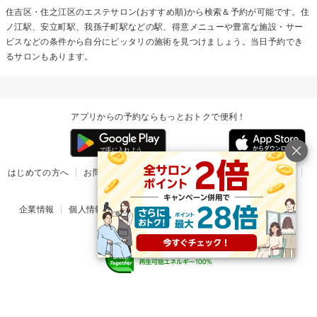
住吉区・住之江区のエステサロン(おすすめ順)から検索＆予約が可能です。住
ノ江駅、安立町駅、我孫子町駅などの駅、得意メニューや豊富な施設・サー
ビスなどの条件から自分にピッタリの施術を見つけましょう。当日予約でき
るサロンもあります。
アプリからの予約ならもっとおトクで便利！
はじめての方へ
お問い合わせ
ヘルプ
リリース情報
利用規約
掲載ご希望のサロン様
企業情報
個人情報保護方針
楽天のサービス一覧
アプリ一覧
© Rakuten Group, Inc.