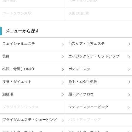
細井川駅
ポートタウン西駅
ポートタウン東駅
矢田(大阪)駅
メニューから探す
フェイシャルエステ
毛穴ケア・毛穴エステ
美白
エイジングケア・リフトアップ
小顔・骨気(コルギ)
ボディエステ
痩身・ダイエット
脱毛・ムダ毛処理
顔脱毛
眉・アイブロウ
ブラジリアンワックス
レディースシェービング
ブライダルエステ・シェービング
バストアップ・ケア