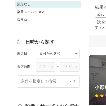
指定なし
結果
楽天スーパーDEAL
ポイン
得サロ
【完全
す☆メ
日時から探す
来店日
日付から選択
来店時間
〜
-
条件を指定して検索
件
小顔