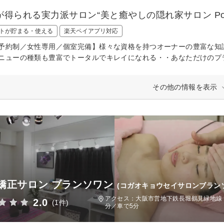
が得られる実力派サロン“美と癒やしの隠れ家サロン Pomp
トが貯まる・使える
楽天ペイアプリ対応
予約制／女性専用／個室完備】様々な資格を持つオーナーの豊富な知
ニューの種類も豊富でトータルでキレイになれる・・あなただけのプ
その他の情報を表示
矯正サロン ブランソワン
(コガオキョウセイサロンブラン
アクセス：大阪市営地下鉄長堀鶴見緑地線 今
2.0
(1件)
分／車で5分