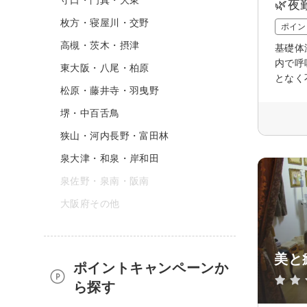
🌿
枚方・寝屋川・交野
ポイン
高槻・茨木・摂津
基礎体
内で呼
東大阪・八尾・柏原
となく
松原・藤井寺・羽曳野
堺・中百舌鳥
狭山・河内長野・富田林
泉大津・和泉・岸和田
泉佐野・泉南・阪南
大阪府その他
美と
ポイントキャンペーンか
ら探す