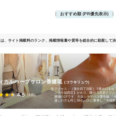
おすすめ順 (PR優先表示)
位は、サイト掲載料のランク、掲載情報量や質等を総合的に勘案して
ィカルハーブサロン香嬉琉
(コウキリュウ)
アクセス：［蒲生四丁目駅］ 5番出口を
ンク今福西店】があり、隣の【良原クリニ
4.5
(4件)
建物の1Fです、大阪シテイバス㊱号線 『今
越しの方も同じ36のバスに乗車し『今福西