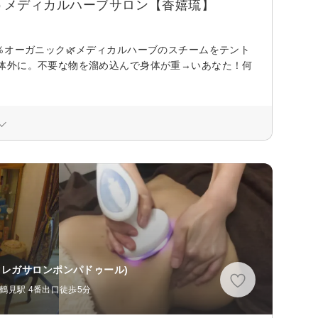
うメディカルハーブサロン【香嬉琉】
％オーガニック🌿メディカルハーブのスチームをテント
体外に。不要な物を溜め込んで身体が重→いあなた！何
クレガサロンポンパドゥール)
鶴見駅 4番出口徒歩5分