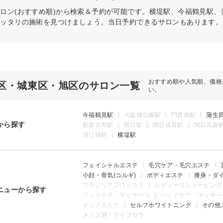
ロン(おすすめ順)から検索＆予約が可能です。横堤駅、今福鶴見駅
ピッタリの施術を見つけましょう。当日予約できるサロンもあります。
おすすめ順や人気順、価格
区・城東区・旭区のサロン一覧
い。
今福鶴見駅
大阪城公園駅
門真南駅
蒲生
から探す
新森古市駅
関目駅
関目成育駅
関目高殿
深江橋駅
横堤駅
フェイシャルエステ
毛穴ケア・毛穴エステ
小顔・骨気(コルギ)
ボディエステ
痩身・ダ
ブラジリアンワックス
レディースシェービング
ニューから探す
フットケア・マッサージ
ハンドケア・マッサー
インドエステ
セルフホワイトニング
その他
メンズ眉・アイブロウ