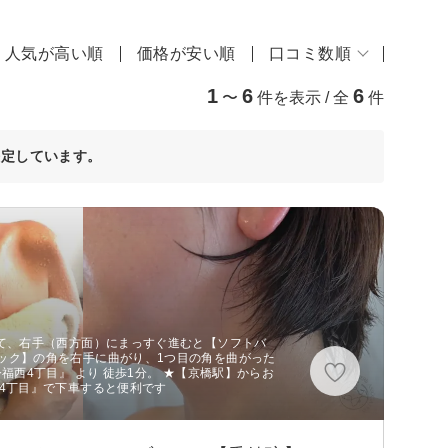
人気が高い順
価格が安い順
口コミ数順
1
6
6
〜
件を表示 / 全
件
決定しています。
出て、右手（西方面）にまっすぐ進むと【ソフトバ
ック】の角を右手に曲がり、1つ目の角を曲がった
福西4丁目』 より 徒歩1分。 ★【京橋駅】からお
4丁目』で下車すると便利です