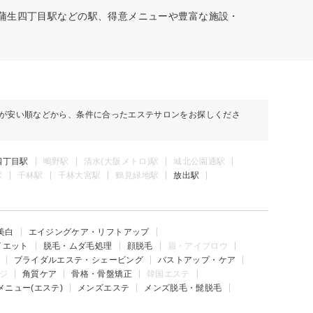
、蒲生四丁目駅などの駅、得意メニューや豊富な施設・
が安い順などから、条件に合ったエステサロンをお探しくださ
四丁目駅
鴫野駅
清水(大阪メトロ)駅
城北公園通駅
駅
千林駅
千林大宮駅
鶴見緑地駅
放出駅
美白
エイジングケア・リフトアップ
イエット
脱毛・ムダ毛処理
顔脱毛
眉・アイブロウ
ブライダルエステ・シェービング
バストアップ・ケア
ジ
角質ケア
骨格・骨盤矯正
韓国エステ
メニュー(エステ)
メンズエステ
メンズ脱毛・髭脱毛