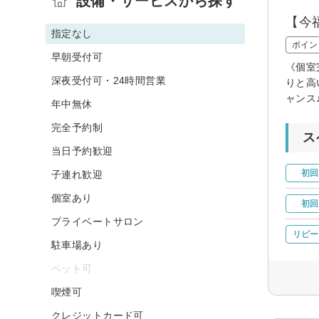
設備・サービスから探す
【今
指定なし
ポイン
早朝受付可
《個室
深夜受付可・24時間営業
りと高
ャンス
年中無休
完全予約制
ス
当日予約歓迎
初回
子連れ歓迎
個室あり
初回
プライベートサロン
リピー
駐車場あり
ペット可
喫煙可
クレジットカード可