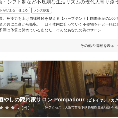
夜勤・シフト制など不規則な生活リズムの現代人寄り添
トが貯まる・使える
メンズ歓迎
温、免疫力を上げ自律神経を整える【ハーブテント】国際認証の100
吸と共に全身から吸収。 日々体内に貯っていく不要物を汗と一緒に
不調は体質と諦めているあなた！そんなあなたの為のサロン
その他の情報を表示
癒やしの隠れ家サロン Pompadour
(ビトイヤシノカ
-
(-件)
アクセス：大阪市営地下鉄長堀鶴見緑地線 今福