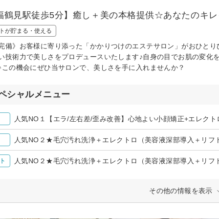
福鶴見駅徒歩5分】癒し＋美の本格提供☆あなたのキ
トが貯まる・使える
完備》お客様に寄り添った「かかりつけのエステサロン」がおひとり
い技術力で美しさをプロデュースいたします♪自身の目でお肌の変化
♪この機会にぜひ当サロンで、美しさを手に入れませんか？
ペシャルメニュー
人気NO１【エラ/左右差/歪み改善】心地よい小顔矯正+エレクト
人気NO２★毛穴汚れ洗浄＋エレクトロ（美容液深部導入＋リフト
人気NO２★毛穴汚れ洗浄＋エレクトロ（美容液深部導入＋リフト
ト
その他の情報を表示