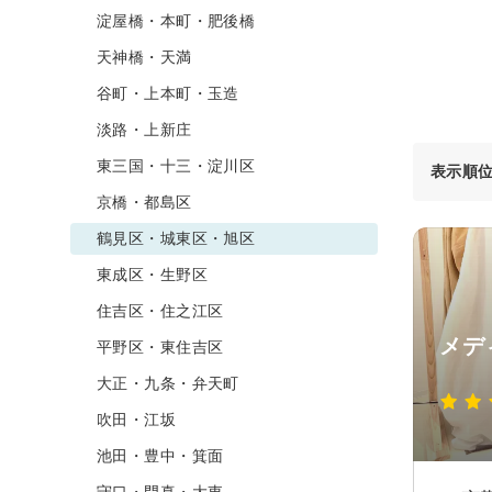
淀屋橋・本町・肥後橋
天神橋・天満
谷町・上本町・玉造
淡路・上新庄
東三国・十三・淀川区
表示順
京橋・都島区
鶴見区・城東区・旭区
東成区・生野区
住吉区・住之江区
メデ
平野区・東住吉区
大正・九条・弁天町
吹田・江坂
池田・豊中・箕面
守口・門真・大東