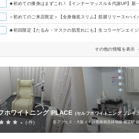
★初めての痩身はまずこれ！【インナーマッスル＆代謝UP】新・
＜初めてのご来店限定＞【全身徹底スリム】筋膜リリース×ハイパ
★初回限定【たるみ・マスクの肌荒れにも】生コラーゲンエイ
その他の情報を表示
フホワイトニング PLACE
(セルフホワイトニング プレイス
-
(-件)
アクセス：大阪メトロ長堀鶴見緑地線 横堤駅 