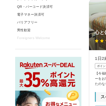
QR・バーコード決済可
電子マネー決済可
バリアフリー
男性歓迎
心と
Foreigners Welcome
1日
ポイン
【今福
ーをお
たのな
ス