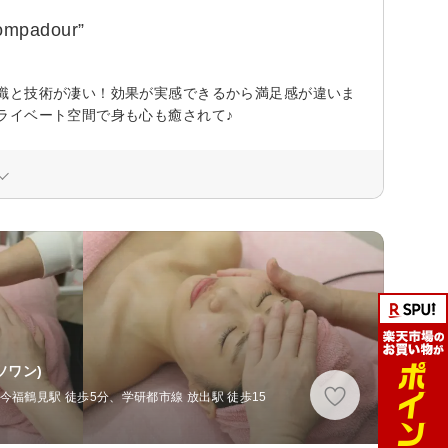
adour”
識と技術が凄い！効果が実感できるから満足感が違いま
ライベート空間で身も心も癒されて♪
ソワン)
福鶴見駅 徒歩5分、学研都市線 放出駅 徒歩15