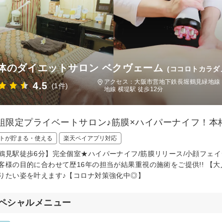
体のダイエットサロン ベクヴェーム
(ココロトカラダ
アクセス：大阪市営地下鉄長堀鶴見緑地線 
4.5
(1件)
地線 横堤駅 徒歩12分
2組限定プライベートサロン♪筋膜×ハイパーナイフ！
トが貯まる・使える
楽天ペイアプリ対応
鶴見駅徒歩6分】完全個室★ハイパーナイフ/筋膜リリース/小顔フェ
客様の目的に合わせて歴16年の担当が結果重視の施術をご提供!! 【
りたい姿を叶えます♪【コロナ対策強化中◎】
ペシャルメニュー