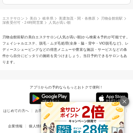
エステサロン
美白
岐阜県
美濃加茂・関・各務原
刃物会館前駅
深夜受付可・24時間営業
人気が高い順
刃物会館前駅の
美白エステ
サロン(人気が高い順)から検索＆予約が可能です。
フェイシャルエステ、脱毛・ムダ毛処理(全身・脇・背中・VIO脱毛など)、レ
ディースシェービングなどの得意メニューや豊富な施設・サービスなどの条
件から自分にピッタリの施術を見つけましょう。当日予約できるサロンもあ
ります。
アプリからの予約ならもっとおトクで便利！
はじめての方へ
お問い合わせ
ヘルプ
リリース情報
利用規約
掲載ご希望のサロン様
企業情報
個人情報保護方針
楽天のサービス一覧
アプリ一覧