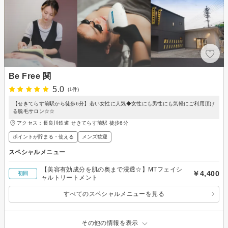
Be Free 関
5.0
(1件)
【せきてらす前駅から徒歩6分】若い女性に人気◆女性にも男性にも気軽にご利用頂け
る脱毛サロン☆☆
アクセス：長良川鉄道 せきてらす前駅 徒歩6分
ポイントが貯まる・使える
メンズ歓迎
スペシャルメニュー
【美容有効成分を肌の奥まで浸透☆】MTフェイシ
￥4,400
初回
ャルトリートメント
すべてのスペシャルメニューを見る
その他の情報を表示