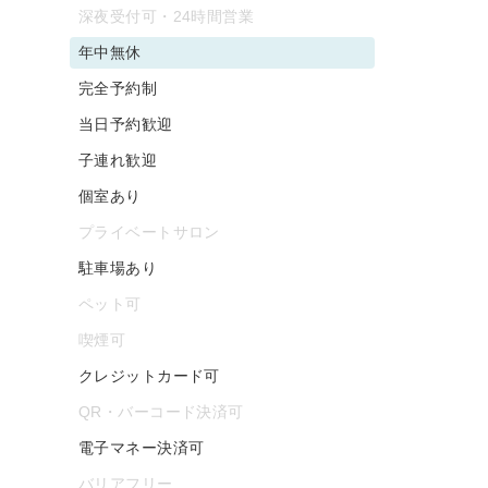
深夜受付可・24時間営業
年中無休
完全予約制
当日予約歓迎
子連れ歓迎
個室あり
プライベートサロン
駐車場あり
ペット可
喫煙可
クレジットカード可
QR・バーコード決済可
電子マネー決済可
バリアフリー