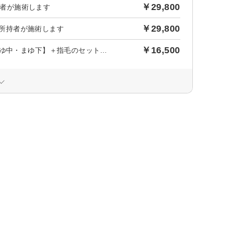
￥29,800
持者が施術します
￥29,800
免許所持者が施術します
￥16,500
【NEW】誰でもモデル眉毛になれる！美眉脱毛6回【まゆ上・まゆ中・まゆ下】＋指毛のセットプラン