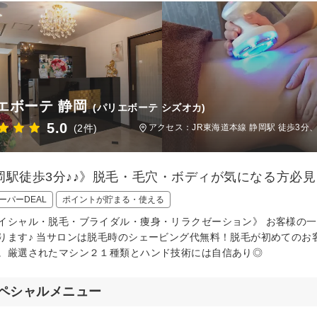
エボーテ 静岡
(パリエボーテ シズオカ)
5.0
(2件)
アクセス：JR東海道本線 静岡駅 徒歩3分
岡駅徒歩3分♪♪》脱毛・毛穴・ボディが気になる方必見
ーパーDEAL
ポイントが貯まる・使える
イシャル・脱毛・ブライダル・痩身・リラクゼーション》 お客様の
ります♪ 当サロンは脱毛時のシェービング代無料！脱毛が初めてのお
。厳選されたマシン２１種類とハンド技術には自信あり◎
ペシャルメニュー