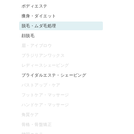
ボディエステ
痩身・ダイエット
脱毛・ムダ毛処理
顔脱毛
眉・アイブロウ
ブラジリアンワックス
レディースシェービング
ブライダルエステ・シェービング
バストアップ・ケア
フットケア・マッサージ
ハンドケア・マッサージ
角質ケア
骨格・骨盤矯正