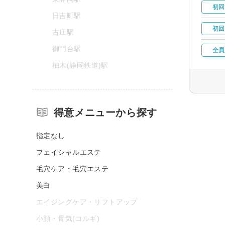
初回
日吉町駅
初回
古庄駅
御門台駅
全員
柚木(静岡鉄道)駅
得意メニューから探す
指定なし
フェイシャルエステ
毛穴ケア・毛穴エステ
美白
エイジングケア・リフトアップ
小顔・骨気(コルギ)