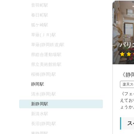
音羽町駅
春日町駅
狐ケ崎駅
草薙(ＪＲ)駅
パリ
草薙(静岡鉄道)駅
県総合運動場駅
県立美術館前駅
桜橋(静岡)駅
《静
静岡駅
楽天ス
《フェ
清水(静岡)駅
えてお
新静岡駅
ょうか
新清水駅
ス
長沼(静岡)駅
東静岡駅