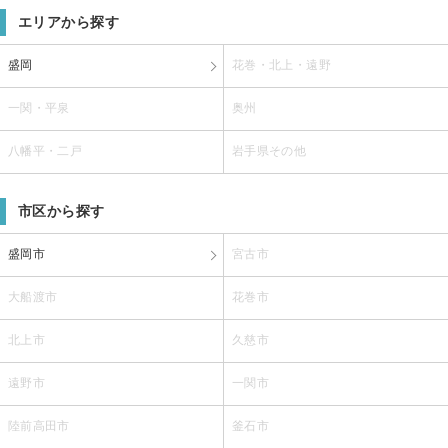
エリアから探す
盛岡
花巻・北上・遠野
一関・平泉
奥州
八幡平・二戸
岩手県その他
市区から探す
盛岡市
宮古市
大船渡市
花巻市
北上市
久慈市
遠野市
一関市
陸前高田市
釜石市