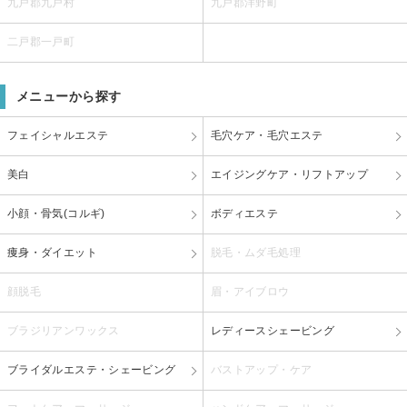
九戸郡九戸村
九戸郡洋野町
二戸郡一戸町
メニューから探す
フェイシャルエステ
毛穴ケア・毛穴エステ
美白
エイジングケア・リフトアップ
小顔・骨気(コルギ)
ボディエステ
痩身・ダイエット
脱毛・ムダ毛処理
顔脱毛
眉・アイブロウ
ブラジリアンワックス
レディースシェービング
ブライダルエステ・シェービング
バストアップ・ケア