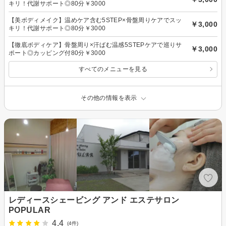
キリ！代謝サポート◎80分￥3000
【美ボディメイク】温めケア含む5STEP×骨盤周りケアでスッ
￥3,000
キリ！代謝サポート◎80分￥3000
【徹底ボディケア】骨盤周り×汗ばむ温感5STEPケアで巡りサ
￥3,000
ポート◎カッピング付80分￥3000
すべてのメニューを見る
その他の情報を表示
レディースシェービング アンド エステサロン
POPULAR
4.4
(4件)