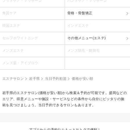
フットケア・マッサージ
ハンドケア・マッサージ
角質ケア
骨格・骨盤矯正
韓国エステ
インドエステ
セルフホワイトニング
その他メニュー(エステ)
メンズエステ
メンズ脱毛・髭脱毛
メンズ眉・アイブロウ
エステサロン
岩手県
当日予約歓迎
価格が安い順
岩手県のエステサロン(価格が安い順)から検索＆予約が可能です。盛岡などの
エリア、得意メニューや施設・サービスなどの条件から自分にピッタリの施
術を見つけましょう。当日予約できるサロンもあります。
アプリからの予約ならもっとおトクで便利！