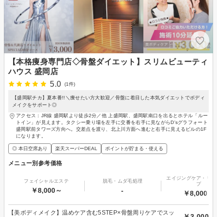
【本格痩身専門店◇骨盤ダイエット】スリムビューティ
ハウス 盛岡店
5.0
(1件)
【盛岡駅チカ】夏本番!!＼痩せたい方大歓迎／骨盤に着目した本気ダイエットでボディ
メイクをサポート◎
アクセス：JR線 盛岡駅より徒歩2分／他 上盛岡駅、盛岡駅南口を出るとホテル「ルー
トイン」が見えます。タクシー乗り場を左手に交番を右手に見ながらD'sグラフォート
盛岡駅前タワーズ方向へ。交差点を渡り、北上川方面へ進むと右手に見えるビルの1F
になります。
◎ 本日空席あり
楽天スーパーDEAL
ポイントが貯まる・使える
メニュー別参考価格
エイジングケア・リフ
フェイシャルエステ
脱毛・ムダ毛処理
プ
￥8,000～
-
￥8,000～
【美ボディメイク】温めケア含む5STEP×骨盤周りケアでスッ
￥3,000