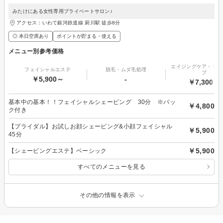
みたけにある女性専用プライベートサロン♪
アクセス：いわて銀河鉄道線 厨川駅 徒歩8分
◎ 本日空席あり
ポイントが貯まる・使える
メニュー別参考価格
エイジングケア・リフ
フェイシャルエステ
脱毛・ムダ毛処理
プ
￥5,900～
-
￥7,300～
基本中の基本！！フェイシャルシェービング 30分 ※パッ
￥4,800
ク付き
【ブライダル】お試しお顔シェービング&小顔フェイシャル
￥5,900
45分
￥5,900
【シェービングエステ】ベーシック
すべてのメニューを見る
その他の情報を表示