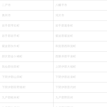
二戸市
八幡平市
奥州市
滝沢市
岩手郡雫石町
岩手郡葛巻町
岩手郡岩手町
紫波郡紫波町
紫波郡矢巾町
和賀郡西和賀町
胆沢郡金ケ崎町
西磐井郡平泉町
気仙郡住田町
上閉伊郡大槌町
下閉伊郡山田町
下閉伊郡岩泉町
下閉伊郡田野畑村
下閉伊郡普代村
九戸郡軽米町
九戸郡野田村