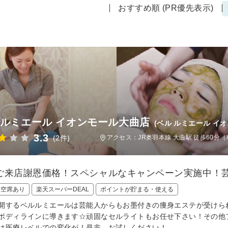
おすすめ順 (PR優先表示)
 ルミエール イオンモール大曲店
(ベル ルミエール イ
3.3
(2件)
アクセス：JR奥羽本線 大曲駅 徒歩60分（
ご来店謝恩価格！スペシャルなキャンペーン実施中！
日空席あり
楽天スーパーDEAL
ポイントが貯まる・使える
開するベルルミエールは芸能人からもお墨付きの痩身エステが受けら
ボディラインに導きます☆頑固なセルライトもお任せ下さい！その他
は医療レベルでの変化が！是非、お試しください！