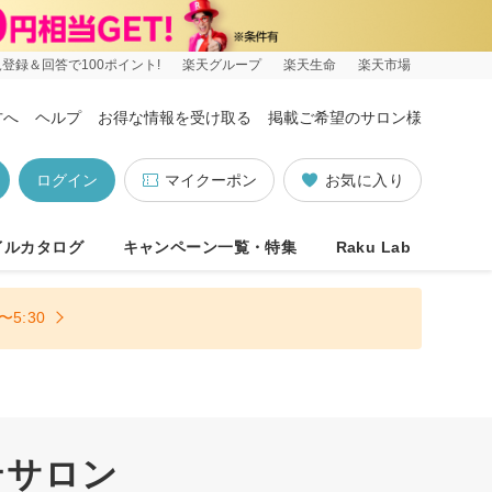
登録＆回答で100ポイント!
楽天グループ
楽天生命
楽天市場
方へ
ヘルプ
お得な情報を受け取る
掲載ご希望のサロン様
ログイン
マイクーポン
お気に入り
イルカタログ
キャンペーン一覧・特集
Raku Lab
5:30
テサロン