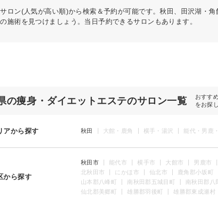
テ
サロン(人気が高い順)から検索＆予約が可能です。秋田、田沢湖・
リの施術を見つけましょう。当日予約できるサロンもあります。
おすす
県の痩身・ダイエットエステのサロン一覧
をお探
リアから探す
秋田
大館・鹿角
横手・湯沢
能代・男鹿
秋田市
能代市
横手市
大館市
男鹿市
北秋田市
にかほ市
仙北市
鹿角郡小坂町
区から探す
山本郡八峰町
南秋田郡五城目町
南秋田郡八
仙北郡美郷町
雄勝郡羽後町
雄勝郡東成瀬村