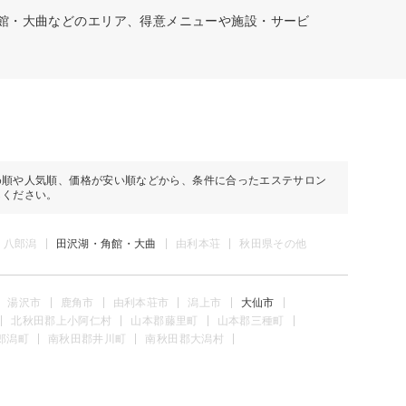
角館・大曲などのエリア、得意メニューや施設・サービ
め順や人気順、価格が安い順などから、条件に合ったエステサロン
しください。
・八郎潟
田沢湖・角館・大曲
由利本荘
秋田県その他
湯沢市
鹿角市
由利本荘市
潟上市
大仙市
北秋田郡上小阿仁村
山本郡藤里町
山本郡三種町
郎潟町
南秋田郡井川町
南秋田郡大潟村