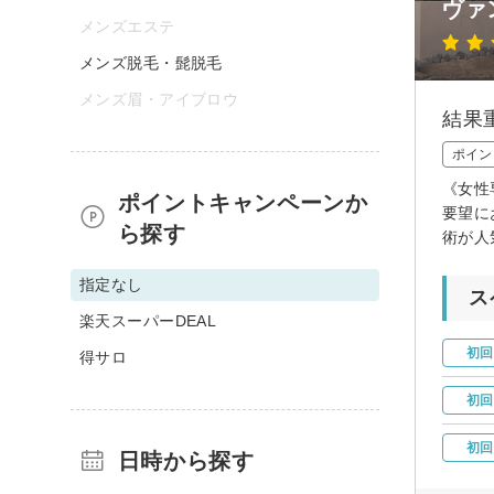
ヴァ
メンズエステ
メンズ脱毛・髭脱毛
メンズ眉・アイブロウ
結果
ポイン
《女性
ポイントキャンペーンか
要望に
ら探す
術が人
指定なし
ス
楽天スーパーDEAL
初回
得サロ
初回
初回
日時から探す