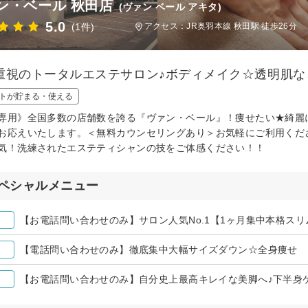
ン・ベール 秋田店
(ヴァン ベール アキタ)
5.0
(1件)
アクセス：JR奥羽本線 秋田駅 徒歩26分
重視のトータルエステサロン♪ボディメイク☆透明肌な
トが貯まる・使える
専用》全国多数の店舗数を誇る『ヴァン・ベール』！痩せたい★綺麗
お応えいたします。＜無料カウンセリングあり＞お気軽にご利用くだ
気！洗練されたエステティシャンの技をご体感ください！！
ペシャルメニュー
【お電話問い合わせのみ】サロン人気No.1【1ヶ月集中本格ス
【電話問い合わせのみ】徹底集中大幅サイズダウン☆全身痩せ
【お電話問い合わせのみ】自分史上最高キレイな美脚へ♪下半身