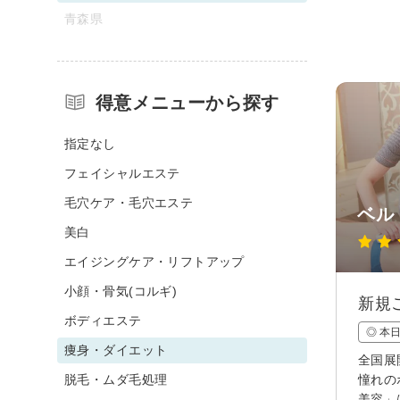
青森県
得意メニューから探す
指定なし
フェイシャルエステ
毛穴ケア・毛穴エステ
ベル
美白
エイジングケア・リフトアップ
小顔・骨気(コルギ)
新規
ボディエステ
◎ 本
痩身・ダイエット
全国展
脱毛・ムダ毛処理
憧れの
美容」