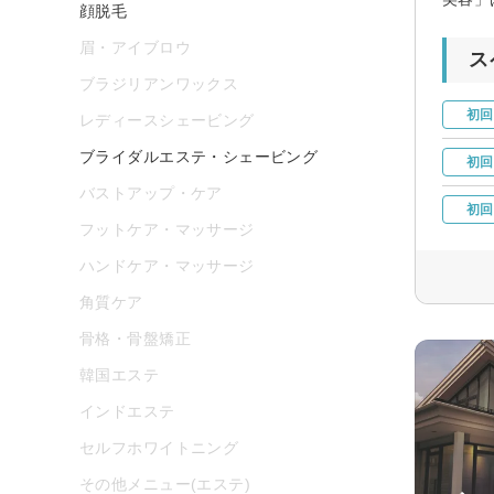
顔脱毛
眉・アイブロウ
ス
ブラジリアンワックス
初回
レディースシェービング
ブライダルエステ・シェービング
初回
バストアップ・ケア
初回
フットケア・マッサージ
ハンドケア・マッサージ
角質ケア
骨格・骨盤矯正
韓国エステ
インドエステ
セルフホワイトニング
その他メニュー(エステ)