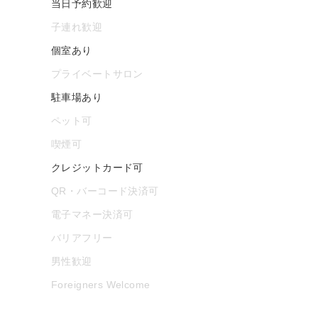
当日予約歓迎
子連れ歓迎
個室あり
プライベートサロン
駐車場あり
ペット可
喫煙可
クレジットカード可
QR・バーコード決済可
電子マネー決済可
バリアフリー
男性歓迎
Foreigners Welcome