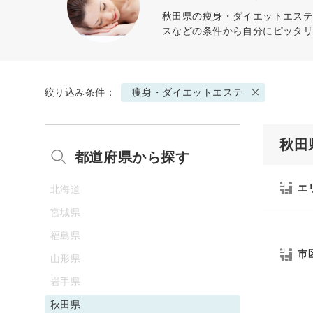
秋田県の
痩身・ダイエットエス
スなどの条件から自分にピッタ
絞り込み条件：
痩身・ダイエットエステ
秋田
都道府県から探す
エ
北海道
宮城県
福島県
市
山形県
岩手県
秋田県