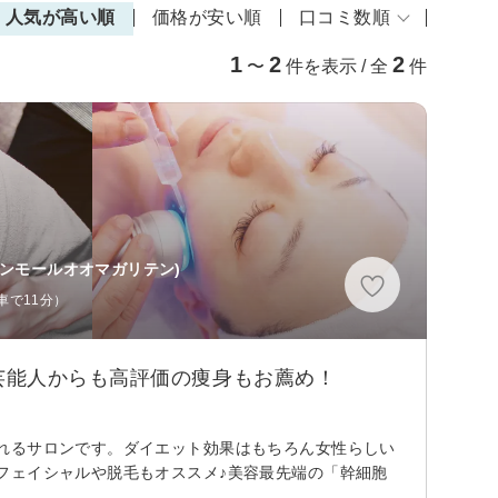
人気が高い順
価格が安い順
口コミ数順
1
2
2
〜
件を表示 / 全
件
オンモールオオマガリテン)
車で11分）
芸能人からも高評価の痩身もお薦め！
れるサロンです。ダイエット効果はもちろん女性らしい
フェイシャルや脱毛もオススメ♪美容最先端の「幹細胞