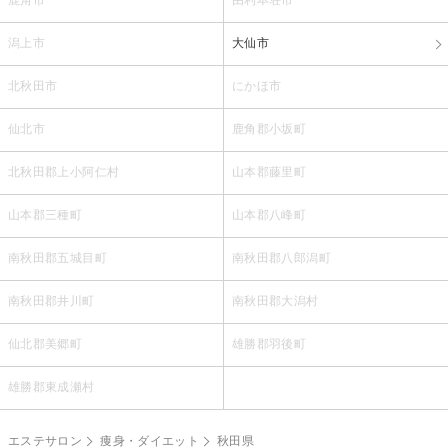
潟上市
大仙市
北秋田市
にかほ市
仙北市
鹿角郡小坂町
北秋田郡上小阿仁村
山本郡藤里町
山本郡三種町
山本郡八峰町
南秋田郡五城目町
南秋田郡八郎潟町
南秋田郡井川町
南秋田郡大潟村
仙北郡美郷町
雄勝郡羽後町
雄勝郡東成瀬村
エステサロン
痩身・ダイエット
秋田県