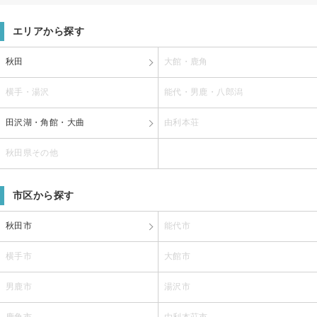
エリアから探す
秋田
大館・鹿角
横手・湯沢
能代・男鹿・八郎潟
田沢湖・角館・大曲
由利本荘
秋田県その他
市区から探す
秋田市
能代市
横手市
大館市
男鹿市
湯沢市
鹿角市
由利本荘市