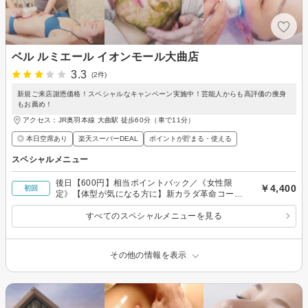
ベル ルミエール イオンモール大曲店
3.3
(2件)
新規ご来店謝恩価格！スペシャルなキャンペーン実施中！芸能人からも高評価の痩身
もお薦め！
アクセス：JR奥羽本線 大曲駅 徒歩60分（車で11分）
◎ 本日空席あり
楽天スーパーDEAL
ポイントが貯まる・使える
スペシャルメニュー
後日【600円】相当ポイントバック／《女性限
￥4,400
初回
定》【体型が気になる方に】新カラダ革命コース
（全身）たっぷり90分の実績多数あり☆
すべてのスペシャルメニューを見る
その他の情報を表示