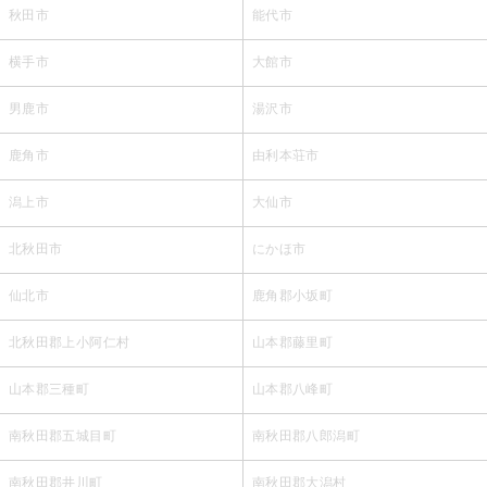
秋田市
能代市
横手市
大館市
男鹿市
湯沢市
鹿角市
由利本荘市
潟上市
大仙市
北秋田市
にかほ市
仙北市
鹿角郡小坂町
北秋田郡上小阿仁村
山本郡藤里町
山本郡三種町
山本郡八峰町
南秋田郡五城目町
南秋田郡八郎潟町
南秋田郡井川町
南秋田郡大潟村