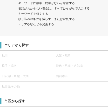
キーワードに誤字、脱字がないか確認する
表記がわからない場合は、すべてひらがなで入力する
キーワードを短くする
絞り込みの条件を減らす、または変更する
エリアや駅などを変更する
エリアから探す
秋田
大館・鹿角
横手・湯沢
能代・男鹿・八郎潟
田沢湖・角館・大曲
由利本荘
秋田県その他
市区から探す