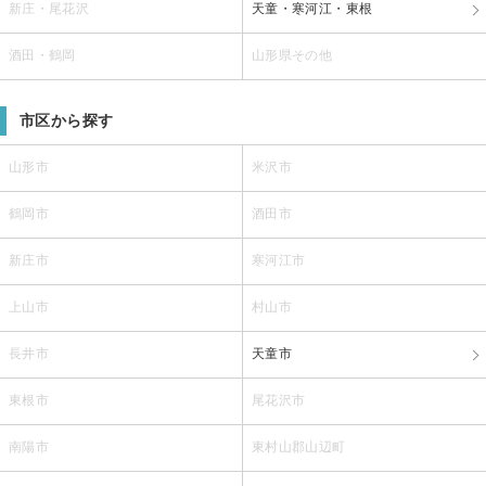
新庄・尾花沢
天童・寒河江・東根
酒田・鶴岡
山形県その他
市区から探す
山形市
米沢市
鶴岡市
酒田市
新庄市
寒河江市
上山市
村山市
長井市
天童市
東根市
尾花沢市
南陽市
東村山郡山辺町