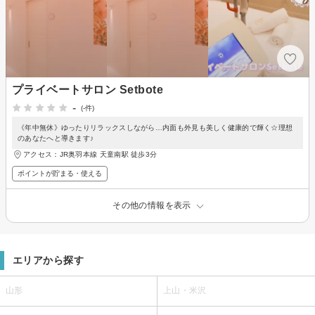
プライベートサロン Setbote
-
(-件)
《年中無休》ゆったりリラックスしながら…内面も外見も美しく健康的で輝く☆理想
のあなたへと導きます♪
アクセス：JR奥羽本線 天童南駅 徒歩3分
ポイントが貯まる・使える
その他の情報を表示
エリアから探す
山形
上山・米沢