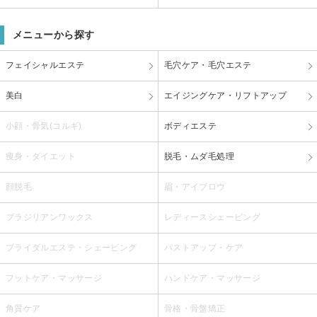
メニューから探す
フェイシャルエステ
毛穴ケア・毛穴エステ
美白
エイジングケア・リフトアップ
小顔・骨気(コルギ)
ボディエステ
痩身・ダイエット
脱毛・ムダ毛処理
顔脱毛
眉・アイブロウ
ブラジリアンワックス
レディースシェービング
ブライダルエステ・シェービング
バストアップ・ケア
フットケア・マッサージ
ハンドケア・マッサージ
角質ケア
骨格・骨盤矯正