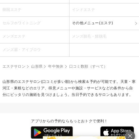
韓国エステ
インドエステ
セルフホワイトニング
その他メニュー(エステ)
メンズエステ
メンズ脱毛・髭脱毛
メンズ眉・アイブロウ
エステサロン
山形県
年中無休
口コミ数順（すべて）
山形県のエステサロン(口コミが多い順)から検索＆予約が可能です。天童・寒
河江・東根などのエリア、得意メニューや施設・サービスなどの条件から自
分にピッタリの施術を見つけましょう。当日予約できるサロンもあります。
アプリからの予約ならもっとおトクで便利！