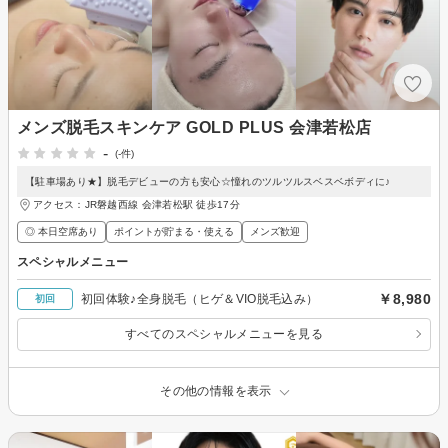
メンズ脱毛スキンケア GOLD PLUS 会津若松店
-
(-件)
【駐車場あり★】脱毛デビューの方も安心☆憧れのツルツルスベスベボディに♪
アクセス：JR磐越西線 会津若松駅 徒歩17分
◎ 本日空席あり
ポイントが貯まる・使える
メンズ歓迎
スペシャルメニュー
￥8,980
初回体験♪全身脱毛（ヒゲ＆VIO脱毛込み）
初回
すべてのスペシャルメニューを見る
その他の情報を表示