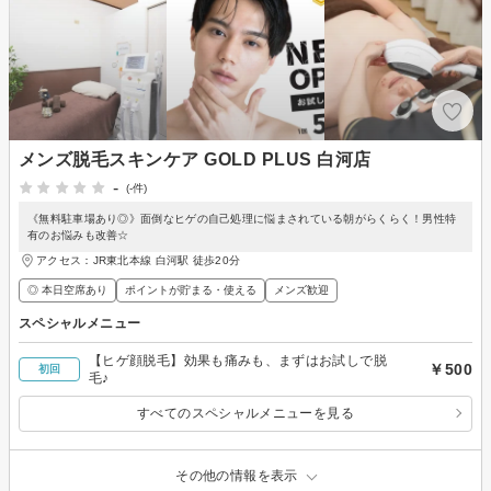
メンズ脱毛スキンケア GOLD PLUS 白河店
-
(-件)
《無料駐車場あり◎》面倒なヒゲの自己処理に悩まされている朝がらくらく！男性特
有のお悩みも改善☆
アクセス：JR東北本線 白河駅 徒歩20分
◎ 本日空席あり
ポイントが貯まる・使える
メンズ歓迎
スペシャルメニュー
【ヒゲ顔脱毛】効果も痛みも、まずはお試しで脱
￥500
初回
毛♪
すべてのスペシャルメニューを見る
その他の情報を表示