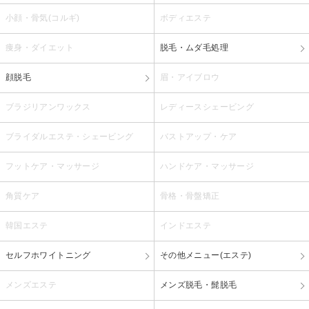
小顔・骨気(コルギ)
ボディエステ
痩身・ダイエット
脱毛・ムダ毛処理
顔脱毛
眉・アイブロウ
ブラジリアンワックス
レディースシェービング
ブライダルエステ・シェービング
バストアップ・ケア
フットケア・マッサージ
ハンドケア・マッサージ
角質ケア
骨格・骨盤矯正
韓国エステ
インドエステ
セルフホワイトニング
その他メニュー(エステ)
メンズエステ
メンズ脱毛・髭脱毛