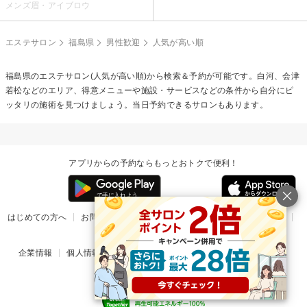
メンズ眉・アイブロウ
エステサロン
福島県
男性歓迎
人気が高い順
福島県のエステサロン(人気が高い順)から検索＆予約が可能です。白河、会津
若松などのエリア、得意メニューや施設・サービスなどの条件から自分にピ
ッタリの施術を見つけましょう。当日予約できるサロンもあります。
アプリからの予約ならもっとおトクで便利！
はじめての方へ
お問い合わせ
ヘルプ
リリース情報
利用規約
掲載ご希望のサロン様
企業情報
個人情報保護方針
楽天のサービス一覧
アプリ一覧
© Rakuten Group, Inc.