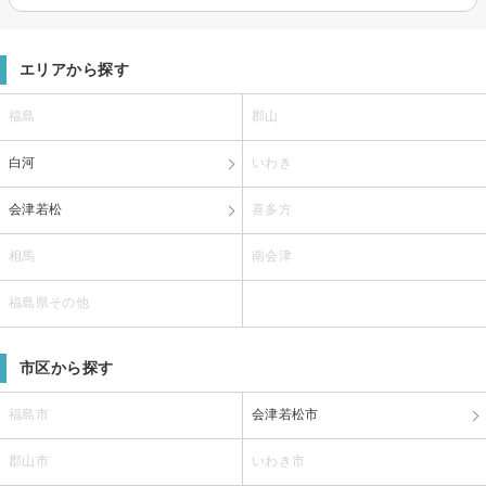
エリアから探す
福島
郡山
白河
いわき
会津若松
喜多方
相馬
南会津
福島県その他
市区から探す
福島市
会津若松市
郡山市
いわき市