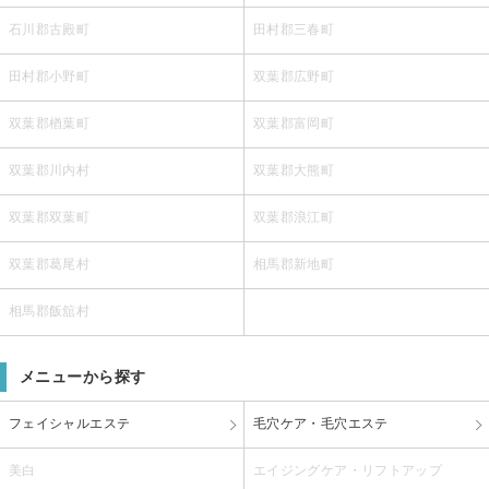
石川郡古殿町
田村郡三春町
田村郡小野町
双葉郡広野町
双葉郡楢葉町
双葉郡富岡町
双葉郡川内村
双葉郡大熊町
双葉郡双葉町
双葉郡浪江町
双葉郡葛尾村
相馬郡新地町
相馬郡飯舘村
メニューから探す
フェイシャルエステ
毛穴ケア・毛穴エステ
美白
エイジングケア・リフトアップ