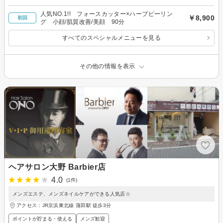
人気NO.1!! フォースカッター×ハーブピーリン
￥8,900
初回
グ 小顔/肌質改善/美顔 90分
すべてのスペシャルメニューを見る
その他の情報を表示
ヘアサロン大野 Barbier店
4.0
(1件)
メンズエステ、メンズネイルケアができる人気店☆
アクセス：JR京浜東北線 蒲田駅 徒歩3分
ポイントが貯まる・使える
メンズ歓迎