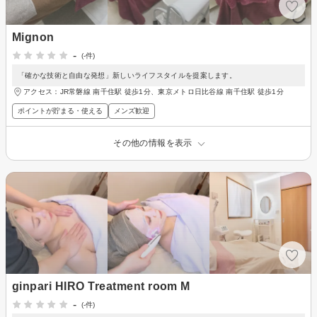
Mignon
-
(-件)
「確かな技術と自由な発想」新しいライフスタイルを提案します。
アクセス：JR常磐線 南千住駅 徒歩1分、東京メトロ日比谷線 南千住駅 徒歩1分
ポイントが貯まる・使える
メンズ歓迎
その他の情報を表示
ginpari HIRO Treatment room M
-
(-件)