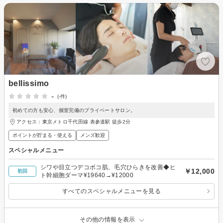
bellissimo
-
(-件)
初めての方も安心、個室完備のプライベートサロン。
アクセス：東京メトロ千代田線 表参道駅 徒歩2分
ポイントが貯まる・使える
メンズ歓迎
スペシャルメニュー
シワや目立つデコボコ肌、毛穴ひらきを改善◆ヒ
￥12,000
初回
ト幹細胞ダーマ¥19640→¥12000
すべてのスペシャルメニューを見る
その他の情報を表示