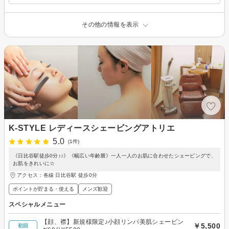
その他の情報を表示
K-STYLE レディースシェービングアトリエ
5.0
(1件)
《日比谷駅徒歩0分♪♪》《幅広い年齢層》一人一人のお肌に合わせたシェービングで、
お肌をきれいに☆
アクセス：各線 日比谷駅 徒歩0分
ポイントが貯まる・使える
メンズ歓迎
スペシャルメニュー
【顔、襟】新規様限定♪小顔リンパ美肌シェービン
￥5,500
初回