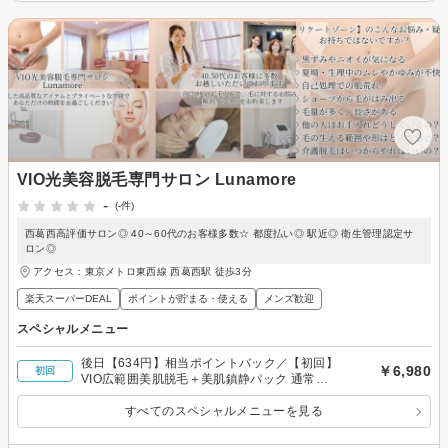
VIO光美容脱毛専門サロン Lunamore
-
(-件)
西葛西高評価サロン◎ 40～60代のお客様多数☆ 都度払い◎ 駅近◎ 衛生管理認定サ
ロン◎
アクセス：東京メトロ東西線 西葛西駅 徒歩3分
楽天スーパーDEAL
ポイントが貯まる・使える
メンズ歓迎
スペシャルメニュー
後日【634円】相当ポイントバック／【初回】
￥6,980
初回
VIO広範囲美肌脱毛＋美肌鎮静パック 通常
￥12,100
すべてのスペシャルメニューを見る