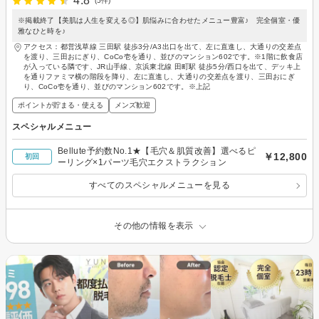
4.8
(5件)
※掲載終了【美肌は人生を変える◎】肌悩みに合わせたメニュー豊富♪ 完全個室・優
雅なひと時を♪
アクセス：都営浅草線 三田駅 徒歩3分/A3出口を出て、左に直進し、大通りの交差点
を渡り、三田おにぎり、CoCo壱を通り、並びのマンション602です。※1階に飲食店
が入っている隣です、JR山手線、京浜東北線 田町駅 徒歩5分/西口を出て、デッキ上
を通りファミマ横の階段を降り、左に直進し、大通りの交差点を渡り、三田おにぎ
り、CoCo壱を通り、並びのマンション602です。※上記
ポイントが貯まる・使える
メンズ歓迎
スペシャルメニュー
Bellute予約数No.1★【毛穴＆肌質改善】選べるピ
￥12,800
初回
ーリング×1パーツ毛穴エクストラクション
すべてのスペシャルメニューを見る
その他の情報を表示