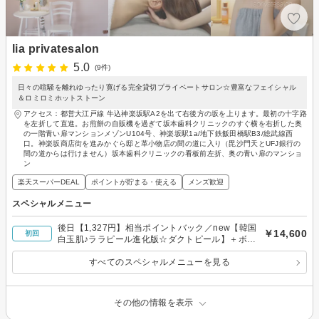
lia privatesalon
5.0
(9件)
日々の喧騒を離れゆったり寛げる完全貸切プライベートサロン☆豊富なフェイシャル
＆ロミロミホットストーン
アクセス：都営大江戸線 牛込神楽坂駅A2を出て右後方の坂を上ります。最初の十字路
を左折して直進。お煎餅の自販機を過ぎて坂本歯科クリニックのすぐ横を右折した奥
の一階青い扉マンションメゾンU104号、神楽坂駅1a/地下鉄飯田橋駅B3/総武線西
口。神楽坂商店街を進みかぐら邸と革小物店の間の道に入り（毘沙門天とUFJ銀行の
間の道からは行けません）坂本歯科クリニックの看板前左折、奥の青い扉のマンショ
ン
楽天スーパーDEAL
ポイントが貯まる・使える
メンズ歓迎
スペシャルメニュー
後日【1,327円】相当ポイントバック／new【韓国
￥14,600
初回
白玉肌♪ララピール進化版☆ダクトピール】＋ボデ
ィロミロミ90分
すべてのスペシャルメニューを見る
その他の情報を表示