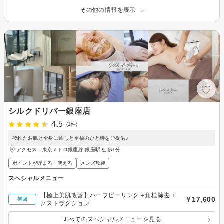
その他の情報を表示
シルクドリバー銀座店
4.5
(1件)
疲れたお肌と全身に癒しと至福のひと時をご提供♪
アクセス：東京メトロ銀座線 銀座駅 徒歩1分
ポイントが貯まる・使える
メンズ歓迎
スペシャルメニュー
【極上美肌改善】ハーブピーリング＋角栓除去エ
￥17,600
初回
クストラクション
すべてのスペシャルメニューを見る