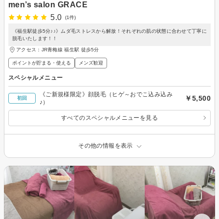
men’s salon GRACE
5.0
(1件)
《福生駅徒歩5分♪♪》ムダ毛ストレスから解放！それぞれの肌の状態に合わせて丁寧に
脱毛いたします！！
アクセス：JR青梅線 福生駅 徒歩5分
ポイントが貯まる・使える
メンズ歓迎
スペシャルメニュー
《ご新規様限定》顔脱毛（ヒゲ～おでこ込み込み
￥5,500
初回
♪）
すべてのスペシャルメニューを見る
その他の情報を表示