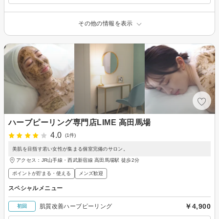
その他の情報を表示
ハーブピーリング専門店LIME 高田馬場
4.0
(1件)
美肌を目指す若い女性が集まる個室完備のサロン。
アクセス：JR山手線・西武新宿線 高田馬場駅 徒歩2分
ポイントが貯まる・使える
メンズ歓迎
スペシャルメニュー
￥4,900
肌質改善ハーブピーリング
初回