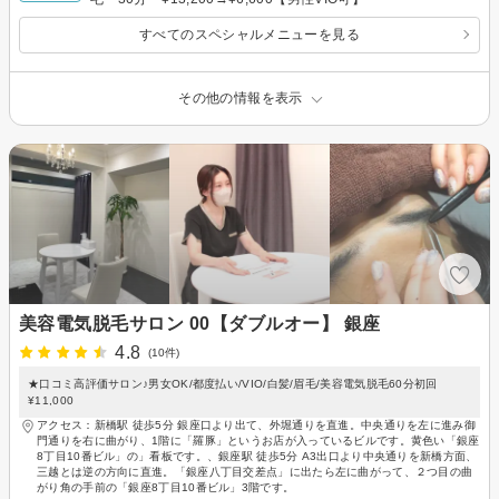
すべてのスペシャルメニューを見る
その他の情報を表示
美容電気脱毛サロン 00【ダブルオー】 銀座
4.8
(10件)
★口コミ高評価サロン♪男女OK/都度払い/VIO/白髪/眉毛/美容電気脱毛60分初回
¥11,000
アクセス：新橋駅 徒歩5分 銀座口より出て、外堀通りを直進。中央通りを左に進み御
門通りを右に曲がり、1階に「羅豚」というお店が入っているビルです。黄色い「銀座
8丁目10番ビル」の」看板です。、銀座駅 徒歩5分 A3出口より中央通りを新橋方面、
三越とは逆の方向に直進。「銀座八丁目交差点」に出たら左に曲がって、２つ目の曲
がり角の手前の「銀座8丁目10番ビル」3階です。