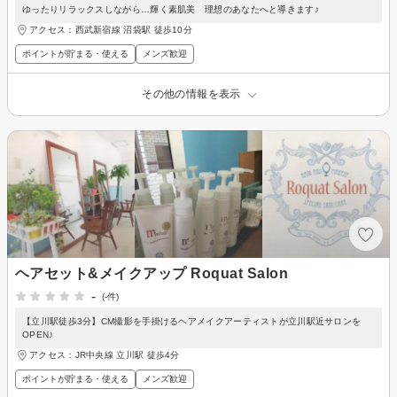
ゆったりリラックスしながら…輝く素肌美 理想のあなたへと導きます♪
アクセス：西武新宿線 沼袋駅 徒歩10分
ポイントが貯まる・使える
メンズ歓迎
その他の情報を表示
ヘアセット&メイクアップ Roquat Salon
-
(-件)
【立川駅徒歩3分】CM撮影を手掛けるヘアメイクアーティストが立川駅近サロンを
OPEN♪
アクセス：JR中央線 立川駅 徒歩4分
ポイントが貯まる・使える
メンズ歓迎