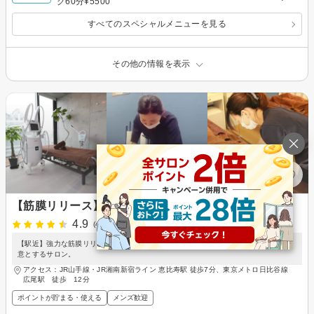
グ60分¥5500
すべてのスペシャルメニューを見る
その他の情報を表示
【筋膜リリース】Fascia Total Therapy
4.9
(4件)
【駅近】強力な筋膜リリースの技術で、サイズダウン、肩、首凝り、腰痛の緩和を得
意とするサロン。
アクセス：JR山手線・JR湘南新宿ライン 恵比寿駅 徒歩7分、東京メトロ日比谷線
広尾駅 徒歩 12分
ポイントが貯まる・使える
メンズ歓迎