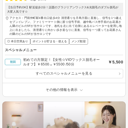
【当日予約OK】駅近徒歩2分！話題のブラジリアンワックス&光脱毛のダブル脱毛が
大変人気です☆
アクセス：門前仲町駅4番出口徒歩4分 清澄通りを月島方面に直進し、信号を1つ越え
セブンイレブン、ファミリーマート側に渡り信号手前、越中島バス停手前のお花屋さ
ん隣のビルの5Fが当サロンです、改札を左に出て右側にあるエレベーターを使用し地
上に出ましたら、清澄通りに向かい歩き道なりに直進、信号を一つ渡ってお花屋さん
の隣のビルの5Fが当サロンです
◎ 本日空席あり
ポイントが貯まる・使える
メンズ歓迎
スペシャルメニュー
初めての方限定！【女性☆VIOワックス脱毛オー
￥5,500
初回
ルオフ】￥6500→￥5500 /50分
すべてのスペシャルメニューを見る
その他の情報を表示