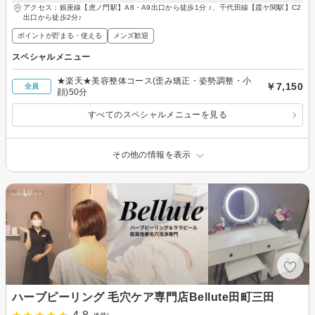
アクセス：銀座線【虎ノ門駅】A8・A9出口から徒歩1分 ♪、千代田線【霞ケ関駅】C2
出口から徒歩2分♪
ポイントが貯まる・使える
メンズ歓迎
スペシャルメニュー
★楽天★美容整体コース(歪み矯正・姿勢調整・小
￥7,150
全員
顔)50分
すべてのスペシャルメニューを見る
その他の情報を表示
ハーブピーリング 毛穴ケア専門店Bellute田町三田