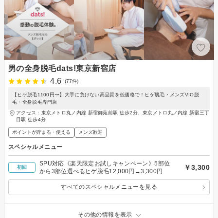
男の全身脱毛dats!東京新宿店
4.6
(77件)
【ヒゲ脱毛1100円〜】大手に負けない高品質を低価格で！ヒゲ脱毛・メンズVIO脱
毛・全身脱毛専門店
アクセス：東京メトロ丸ノ内線 新宿御苑前駅 徒歩2分、東京メトロ丸ノ内線 新宿三丁
目駅 徒歩4分
ポイントが貯まる・使える
メンズ歓迎
スペシャルメニュー
SPU対応《楽天限定お試しキャンペーン》5部位
￥3,300
初回
から3部位選べるヒゲ脱毛12,000円→3,300円
すべてのスペシャルメニューを見る
その他の情報を表示