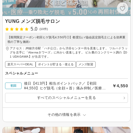
YUNG メンズ脱毛サロン
5.0
(10件)
【期間限定クーポン♪初回ヒゲ脱毛4,550円◎】都度払い/協会認定脱毛士による効果重
視の丁寧な施術♪
アクセス：JR線渋谷駅「ハチ公口」から渋谷センター街を直進します。 ツルハドラッ
グを左手に「Abemaタワーズ」に向かい直進します。 ビル裏のコンクリート調の【D
1 UDAGAWA】が当店です。
楽天スーパーDEAL
ポイントが貯まる・使える
メンズ歓迎
スペシャルメニュー
後日【413円】相当ポイントバック／【初回
￥4,550
初回
¥4,550】ヒゲ脱毛（全顔＋首）痛み抑制／医療か
ら乗換多数／照射保証◎
すべてのスペシャルメニューを見る
その他の情報を表示