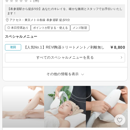
-
(-件)
【表参道駅から徒歩5分】あなたのキレイを、確かな施術とスタッフでお手伝いいたし
ます！
アクセス：東京メトロ各線 表参道駅 徒歩5分
◎ 本日空席あり
ポイントが貯まる・使える
メンズ歓迎
スペシャルメニュー
￥8,800
【人気No.1】REVI陶器トリートメント／剥離無し
初回
すべてのスペシャルメニューを見る
その他の情報を表示