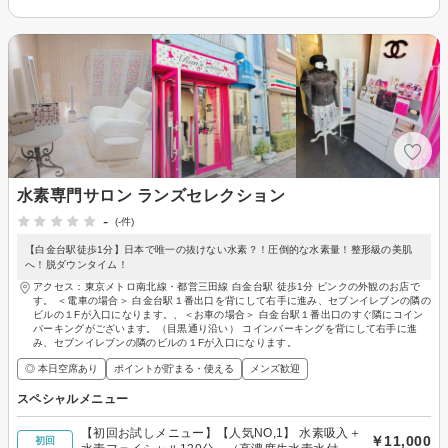
水素専門サロン ランズセレクション
-
(-件)
【白金台駅徒歩1分】日本で唯一の抜けない水素？！圧倒的な水素量！整形級の美肌
へ！脱ダウンタイム！
アクセス：東京メトロ南北線・都営三田線 白金台駅 徒歩1分 ピンクの外観のお店で
す。 ＜電車の場合＞ 白金台駅１番出口を背にして右手に進み、セブンイレブンの隣の
ビルの１Fが入口になります。、＜お車の場合＞ 白金台駅１番出口のすぐ隣にコイン
パーキングがございます。（目黒通り沿い） コインパーキングを背にして右手に進
み、セブンイレブンの隣のビルの１Fが入口になります。
◎ 本日空席あり
ポイントが貯まる・使える
メンズ歓迎
スペシャルメニュー
【初回お試しメニュー】【人気NO,1】 水素吸入＋
￥11,000
初回