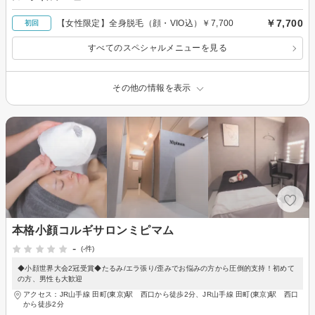
￥7,700
【女性限定】全身脱毛（顔・VIO込）￥7,700
初回
すべてのスペシャルメニューを見る
その他の情報を表示
本格小顔コルギサロンミピマム
-
(-件)
◆小顔世界大会2冠受賞◆たるみ/エラ張り/歪みでお悩みの方から圧倒的支持！初めて
の方、男性も大歓迎
アクセス：JR山手線 田町(東京)駅 西口から徒歩2分、JR山手線 田町(東京)駅 西口
から徒歩2分