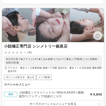
小顔矯正専門店 シンメトリー銀座店
-
(-件)
本日空き有◎★クチコミ4.97★たるみ改善/エラはり/二重あご/不眠/肩こりに効果的♪
全国30店舗
アクセス：東京メトロ有楽町線 銀座ー丁目駅 徒歩3分、東京メトロ日比谷線 東銀座駅
徒歩5分
ポイントが貯まる・使える
メンズ歓迎
スペシャルメニュー
小顔矯正＋ドライヘッドスパ90分/4,840円☆眼精
￥4,840
初回
疲労/リフトアップ/頭皮のこり◎
すべてのスペシャルメニューを見る