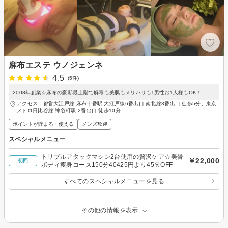
麻布エステ ウノジェンネ
4.5
(5件)
2008年創業☆麻布の豪邸最上階で解毒も美肌もメリハリも♪男性お1人様もOK！
アクセス：都営大江戸線 麻布十番駅 大江戸線6番出口 南北線3番出口 徒歩5分、東京
メトロ日比谷線 神谷町駅 2番出口 徒歩10分
ポイントが貯まる・使える
メンズ歓迎
スペシャルメニュー
トリプルアタックマシン2台使用の贅沢ケア☆美骨
￥22,000
初回
ボディ痩身コース150分40425円より45％OFF
すべてのスペシャルメニューを見る
その他の情報を表示