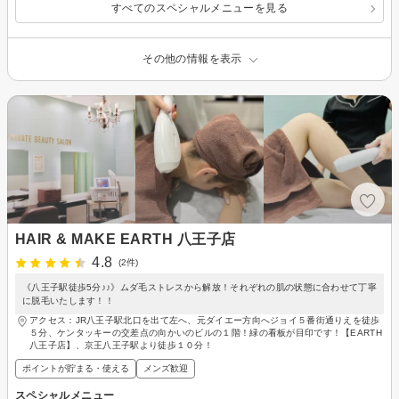
すべてのスペシャルメニューを見る
その他の情報を表示
HAIR & MAKE EARTH 八王子店
4.8
(2件)
《八王子駅徒歩5分♪♪》ムダ毛ストレスから解放！それぞれの肌の状態に合わせて丁寧
に脱毛いたします！！
アクセス：JR八王子駅北口を出て左へ、元ダイエー方向へジョイ５番街通りえを徒歩
５分、ケンタッキーの交差点の向かいのビルの１階！緑の看板が目印です！【EARTH
八王子店】、京王八王子駅より徒歩１０分！
ポイントが貯まる・使える
メンズ歓迎
スペシャルメニュー