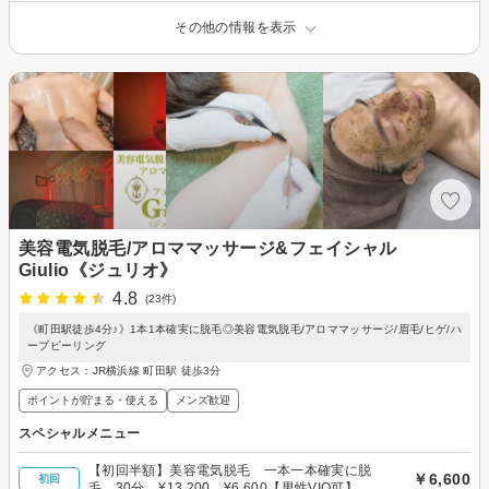
その他の情報を表示
美容電気脱毛/アロママッサージ&フェイシャル
Giulio《ジュリオ》
4.8
(23件)
《町田駅徒歩4分♪》1本1本確実に脱毛◎美容電気脱毛/アロママッサージ/眉毛/ヒゲ/ハ
ーブピーリング
アクセス：JR横浜線 町田駅 徒歩3分
ポイントが貯まる・使える
メンズ歓迎
スペシャルメニュー
【初回半額】美容電気脱毛 一本一本確実に脱
￥6,600
初回
毛 30分 ¥13,200→¥6,600【男性VIO可】