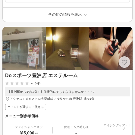
その他の情報を表示
Doスポーツ豊洲店 エステルーム
-
(-件)
【豊洲駅から徒歩1分！】健康的に美しくなりませんか・・・♪
アクセス：東京メトロ有楽町線／ゆりかもめ 豊洲駅 徒歩1分
ポイントが貯まる・使える
メニュー別参考価格
エイジングケア・リフ
フェイシャルエステ
脱毛・ムダ毛処理
プ
￥5,000～
-
-