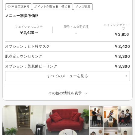
◎ 本日空席あり
ポイントが貯まる・使える
メンズ歓迎
メニュー別参考価格
エイジングケア・リフ
フェイシャルエステ
脱毛・ムダ毛処理
プ
￥2,420～
-
￥3,850～
￥2,420
オプション：ヒト幹マスク
￥3,300
肌測定カウンセリング
￥3,300
オプション：美肌菌ピーリング
すべてのメニューを見る
その他の情報を表示