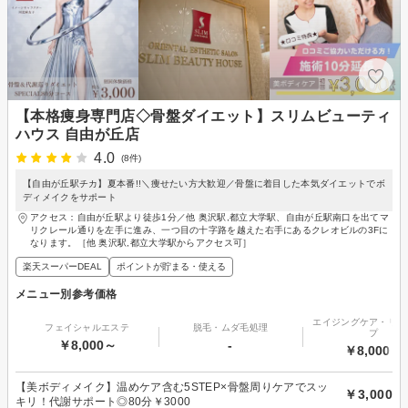
【本格痩身専門店◇骨盤ダイエット】スリムビューティ
ハウス 自由が丘店
4.0
(8件)
【自由が丘駅チカ】夏本番!!＼痩せたい方大歓迎／骨盤に着目した本気ダイエットでボ
ディメイクをサポート
アクセス：自由が丘駅より徒歩1分／他 奥沢駅,都立大学駅、自由が丘駅南口を出てマ
リクレール通りを左手に進み、一つ目の十字路を越えた右手にあるクレオビルの3Fに
なります。［他 奥沢駅,都立大学駅からアクセス可］
楽天スーパーDEAL
ポイントが貯まる・使える
メニュー別参考価格
エイジングケア・リフ
フェイシャルエステ
脱毛・ムダ毛処理
プ
￥8,000～
-
￥8,000～
【美ボディメイク】温めケア含む5STEP×骨盤周りケアでスッ
￥3,000
キリ！代謝サポート◎80分￥3000