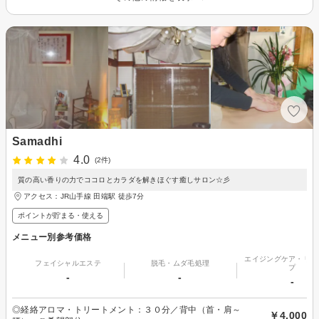
Samadhi
4.0
(2件)
質の高い香りの力でココロとカラダを解きほぐす癒しサロン☆彡
アクセス：JR山手線 田端駅 徒歩7分
ポイントが貯まる・使える
メニュー別参考価格
エイジングケア・リフ
フェイシャルエステ
脱毛・ムダ毛処理
プ
-
-
-
◎経絡アロマ・トリートメント：３０分／背中（首・肩～
￥4,000