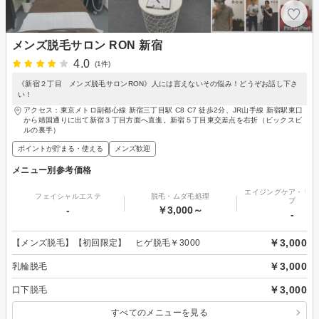
メンズ脱毛サロン RON 新宿
4.0
(1件)
《新宿２丁目 メンズ脱毛サロンRON》人には言えないその悩み！どうぞお話し下さ
い！
アクセス：東京メトロ副都心線 新宿三丁目駅 C8 C7 徒歩2分、JR山手線 新宿駅東口
から靖国通りに出て新宿３丁目方面へ直進。新宿５丁目東交差点を右折（ビックスビ
ルの裏手）
ポイントが貯まる・使える
メンズ歓迎
メニュー別参考価格
エイジングケア・リフ
フェイシャルエステ
脱毛・ムダ毛処理
プ
-
￥3,000～
-
￥3,000
【メンズ脱毛】【初回限定】 ヒゲ脱毛￥3000
￥3,000
乳輪脱毛
￥3,000
口下脱毛
すべてのメニューを見る