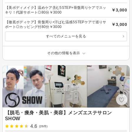
【美ボディメイク】温めケア含む5STEP×骨盤周りケアでスッ
￥3,000
キリ！代謝サポート◎80分￥3000
【徹底ボディケア】骨盤周り×汗ばむ温感5STEPケアで巡りサ
￥3,000
ポート◎カッピング付80分￥3000
すべてのメニューを見る
その他の情報を表示
【脱毛・痩身・美肌・美容】メンズエステサロン
SHOW
4.6
(26件)