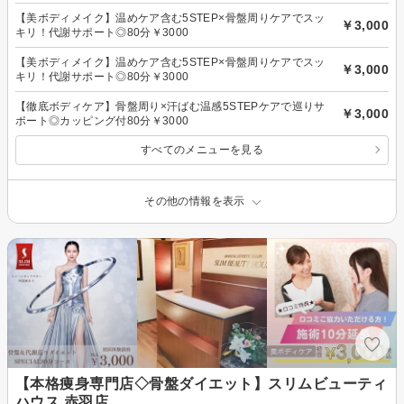
【美ボディメイク】温めケア含む5STEP×骨盤周りケアでスッ
￥3,000
キリ！代謝サポート◎80分￥3000
【美ボディメイク】温めケア含む5STEP×骨盤周りケアでスッ
￥3,000
キリ！代謝サポート◎80分￥3000
【徹底ボディケア】骨盤周り×汗ばむ温感5STEPケアで巡りサ
￥3,000
ポート◎カッピング付80分￥3000
すべてのメニューを見る
その他の情報を表示
【本格痩身専門店◇骨盤ダイエット】スリムビューティ
ハウス 赤羽店