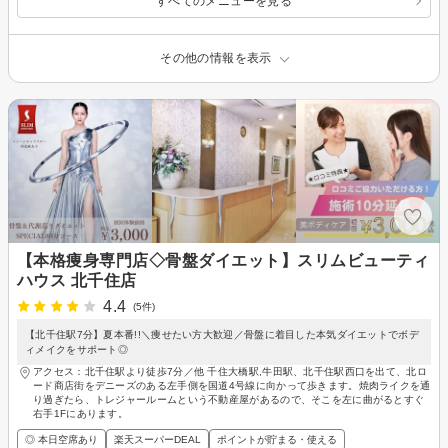
すべてのメニューを見る
その他の情報を表示
【本格痩身専門店◇骨盤ダイエット】スリムビューティ
ハウス 北千住店
4.4
(5件)
【北千住駅7分】夏本番!!＼痩せたい方大歓迎／骨盤に着目した本気ダイエットでボデ
ィメイクをサポート◎
アクセス：北千住駅より徒歩7分／他 千住大橋駅,牛田駅、北千住駅西口を出て、北ロ
ード商店街をデニーズのある左手側を国道4号線に向かって歩きます。焼肉ライクを通
り過ぎたら、トレジャールームという不動産屋があるので、そこを左に曲がるとすぐ
右手1Fにあります。
◎ 本日空席あり
楽天スーパーDEAL
ポイントが貯まる・使える