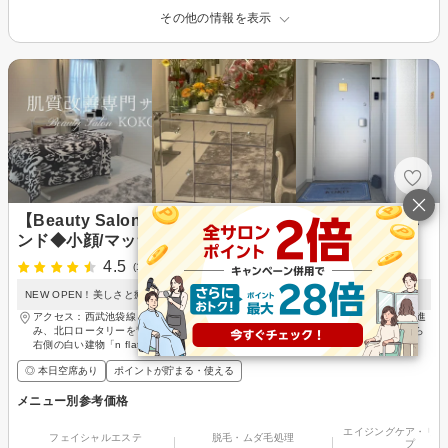
その他の情報を表示
【Beauty Salon KOKO】ヒト幹細胞コスメ×オールハ
ンド◆小顔/マッサージ/毛穴
4.5
(1件)
NEW OPEN！美しさと癒しを叶える大人の女性のためのトータルエステサロン
アクセス：西武池袋線 ひばりケ丘(東京)駅 徒歩3分 ひばりヶ丘駅の改札を出て右へ進
み、北口ロータリーを背に直進。左にセブンイレブンとコインパーキングが見えたら
右側の白い建物「n flat」の402号室です。
◎ 本日空席あり
ポイントが貯まる・使える
メニュー別参考価格
エイジングケア・リフ
フェイシャルエステ
脱毛・ムダ毛処理
プ