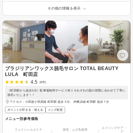
その他の情報を表示
ブラジリアンワックス脱毛サロン TOTAL BEAUTY
LULA 町田店
4.5
(6件)
《町田駅から徒歩3分》駐車場無料サービス有☆それぞれの肌の状態に合わせて丁寧に
脱毛いたします！！
アクセス：小田急小田原線 町田駅 徒歩３分、JR横浜線 町田駅 徒歩７分
ポイントが貯まる・使える
メンズ歓迎
メニュー別参考価格
エイジングケア・リフ
フェイシャルエステ
脱毛・ムダ毛処理
プ