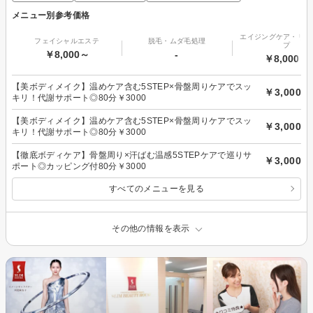
メニュー別参考価格
エイジングケア・リフ
フェイシャルエステ
脱毛・ムダ毛処理
プ
￥8,000～
-
￥8,000～
【美ボディメイク】温めケア含む5STEP×骨盤周りケアでスッ
￥3,000
キリ！代謝サポート◎80分￥3000
【美ボディメイク】温めケア含む5STEP×骨盤周りケアでスッ
￥3,000
キリ！代謝サポート◎80分￥3000
【徹底ボディケア】骨盤周り×汗ばむ温感5STEPケアで巡りサ
￥3,000
ポート◎カッピング付80分￥3000
すべてのメニューを見る
その他の情報を表示