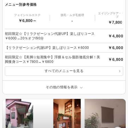
メニュー別参考価格
エイジングケア・リフ
フェイシャルエステ
脱毛・ムダ毛処理
プ
￥6,800～
-
￥7,800～
初回限定☆【リラクゼーション代謝UP】楽しぼりコース
￥4,800
￥6000→20％オフ/90分
￥6,000
【リラクゼーション代謝UP】楽しぼりコース￥6000
初回限定☆【美脚☆短期集中】浮腫＆セル脂肪徹底分解！美
￥6,800
脚痩身コース￥7800→￥6800
すべてのメニューを見る
その他の情報を表示