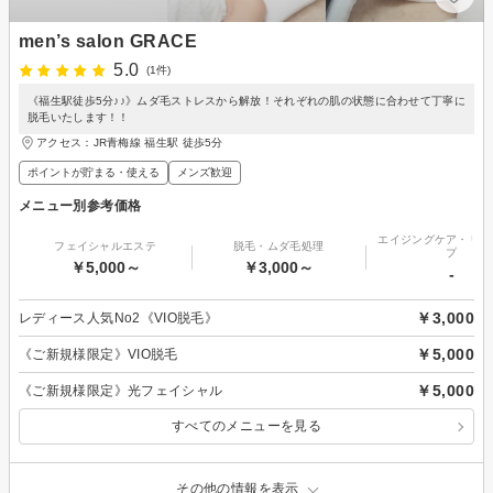
men’s salon GRACE
5.0
(1件)
《福生駅徒歩5分♪♪》ムダ毛ストレスから解放！それぞれの肌の状態に合わせて丁寧に
脱毛いたします！！
アクセス：JR青梅線 福生駅 徒歩5分
ポイントが貯まる・使える
メンズ歓迎
メニュー別参考価格
エイジングケア・リフ
フェイシャルエステ
脱毛・ムダ毛処理
プ
￥5,000～
￥3,000～
-
￥3,000
レディース人気No2《VIO脱毛》
￥5,000
《ご新規様限定》VIO脱毛
￥5,000
《ご新規様限定》光フェイシャル
すべてのメニューを見る
その他の情報を表示