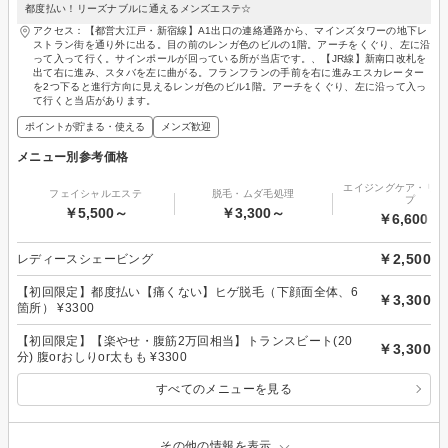
都度払い！リーズナブルに通えるメンズエステ☆
アクセス：【都営大江戸・新宿線】A1出口の連絡通路から、マインズタワーの地下レ
ストラン街を通り外に出る。目の前のレンガ色のビルの1階。アーチをくぐり、左に沿
って入って行く。サインポールが回っている所が当店です。、【JR線】新南口改札を
出て右に進み、スタバを左に曲がる。フランフランの手前を右に進みエスカレーター
を2つ下ると進行方向に見えるレンガ色のビル1階。アーチをくぐり、左に沿って入っ
て行くと当店があります。
ポイントが貯まる・使える
メンズ歓迎
メニュー別参考価格
エイジングケア・リフ
フェイシャルエステ
脱毛・ムダ毛処理
プ
￥5,500～
￥3,300～
￥6,600～
￥2,500
レディースシェービング
【初回限定】都度払い【痛くない】ヒゲ脱毛（下顔面全体、6
￥3,300
箇所） ¥3300
【初回限定】【楽やせ・腹筋2万回相当】トランスビート(20
￥3,300
分) 腹orおしりor太もも ¥3300
すべてのメニューを見る
その他の情報を表示