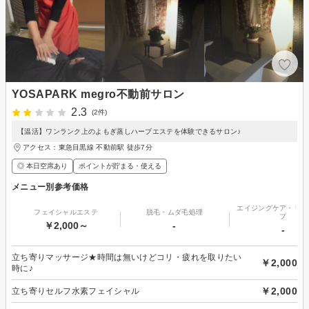
YOSAPARK megro不動前サロン
2.3
(2件)
【温活】ワンランク上のよもぎ蒸しハーブエステを体験できるサロン♪
アクセス：東急目黒線 不動前駅 徒歩7分
◎ 本日空席あり
ポイントが貯まる・使える
メニュー別参考価格
エイジングケア・リフ
フェイシャルエステ
脱毛・ムダ毛処理
プ
￥2,000～
-
-
立ち寄りマッサージ★時間は無いけどコリ・疲れを取りたい
￥2,000
時に♪
￥2,000
立ち寄りセルフ水素フェイシャル