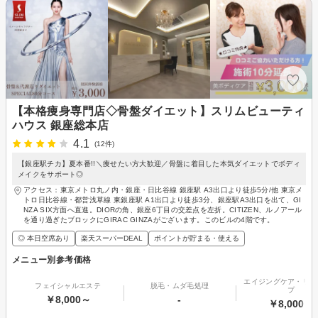
【本格痩身専門店◇骨盤ダイエット】スリムビューティ
ハウス 銀座総本店
4.1
(12件)
【銀座駅チカ】夏本番!!＼痩せたい方大歓迎／骨盤に着目した本気ダイエットでボディ
メイクをサポート◎
アクセス：東京メトロ丸ノ内・銀座・日比谷線 銀座駅 A3出口より徒歩5分/他 東京メ
トロ日比谷線・都営浅草線 東銀座駅 A1出口より徒歩3分、銀座駅A3出口を出て、GI
NZA SIX方面へ直進。DIORの角、銀座6丁目の交差点を左折。CITIZEN、ルノアール
を通り過ぎたブロックにGIRAC GINZAがございます。このビルの4階です。
◎ 本日空席あり
楽天スーパーDEAL
ポイントが貯まる・使える
メニュー別参考価格
エイジングケア・リフ
フェイシャルエステ
脱毛・ムダ毛処理
プ
￥8,000～
-
￥8,000～