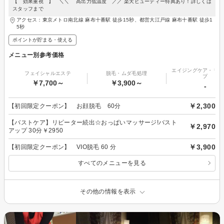
【 効果重視 】 ＼＼ 高出力低温度 ／／ 楽天ビューティー特典あり！詳しくは
スタッフまで
アクセス：東京メトロ南北線 麻布十番駅 徒歩15秒、都営大江戸線 麻布十番駅 徒歩1
5秒
ポイントが貯まる・使える
メニュー別参考価格
エイジングケア・リフ
フェイシャルエステ
脱毛・ムダ毛処理
プ
￥7,700～
￥3,900～
-
￥2,300
【初回限定クーポン】 お顔脱毛 60分
【バストケア】リピーター続出☆おっぱいマッサージ!バスト
￥2,970
アップ 30分￥2950
￥3,900
【初回限定クーポン】 VIO脱毛 60 分
すべてのメニューを見る
その他の情報を表示