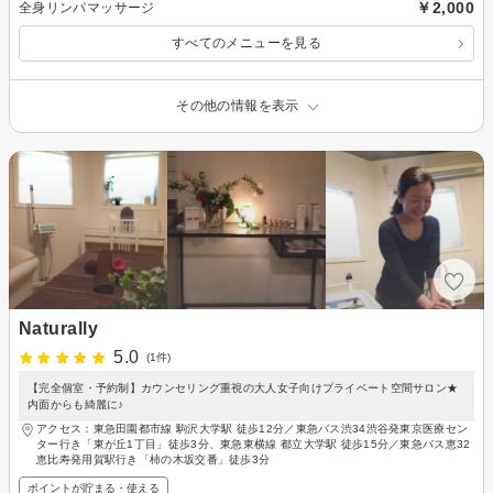
￥2,000
全身リンパマッサージ
すべてのメニューを見る
その他の情報を表示
Naturally
5.0
(1件)
【完全個室・予約制】カウンセリング重視の大人女子向けプライベート空間サロン★
内面からも綺麗に♪
アクセス：東急田園都市線 駒沢大学駅 徒歩12分／東急バス渋34渋谷発東京医療セン
ター行き「東が丘1丁目」徒歩3分、東急東横線 都立大学駅 徒歩15分／東急バス恵32
恵比寿発用賀駅行き「柿の木坂交番」徒歩3分
ポイントが貯まる・使える