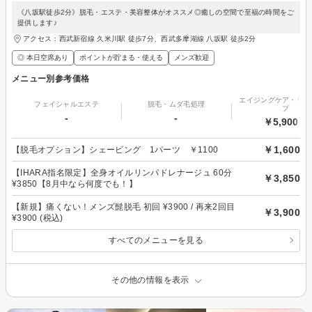
《八坂駅徒歩2分》脱毛・エステ・美容整体がオススメ◎癒しの空間で至福の時間をご
提供します♪
アクセス：西武新宿線 久米川駅 徒歩7分、西武多摩湖線 八坂駅 徒歩2分
◎ 本日空席あり
ポイントが貯まる・使える
メンズ歓迎
メニュー別参考価格
エイジングケア・リフ
フェイシャルエステ
脱毛・ムダ毛処理
プ
-
-
￥5,900～
￥1,600
【脱毛オプション】シェービング 1パーツ ￥1100
【IHARA指名限定】全身オイルリンパドレナージュ 60分
￥3,850
¥3850【8月中なら何度でも！】
【新規】痛くない！メンズ髭脱毛 初回 ¥3900 / 再来2回目
￥3,900
¥3900 (税込)
すべてのメニューを見る
その他の情報を表示