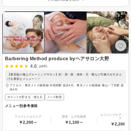
Barbering Method produce byヘアサロン大野
4.6
(28件)
【最高級の極上グルーミングサロン】顔・眉・髭・身体・爪・靴など印象力を引き上
げる豊富なメニュー！！
アクセス：東京メトロ銀座線 外苑前駅 徒歩4分、東京メトロ銀座線 青山一丁目駅 徒
歩4分
ポイントが貯まる・使える
メンズ歓迎
メニュー別参考価格
エイジングケア・リフ
フェイシャルエステ
脱毛・ムダ毛処理
プ
￥2,200～
￥1,100～
￥2,200～