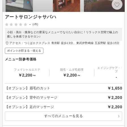
アートサロンジャサバハ
-
(-件)
小顔・美白・痩身などの豊富なメニューでなりたい自分に！リラックス空間で極上の
癒しを体感できるサロン♪
アクセス：つくばエクスプレス 青井駅 徒歩13分、東武伊勢崎線 五反野駅 徒歩15分
ポイントが貯まる・使える
メニュー別参考価格
エイジングケア・リフ
フェイシャルエステ
脱毛・ムダ毛処理
プ
￥2,200～
￥2,200～
-
￥1,650
【オプション】眉毛のカット
￥2,200
【オプション】背中のマッサージ
￥2,200
【オプション】足のマッサージ
すべてのメニューを見る