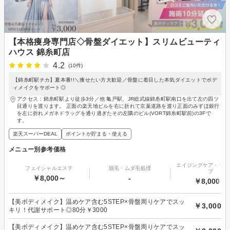
【本格痩身専門店◇骨盤ダイエット】スリムビューティ
ハウス 錦糸町店
4.2
(10件)
【錦糸町駅チカ】夏本番!!＼痩せたい方大歓迎／骨盤に着目した本気ダイエットでボデ
ィメイクをサポート◎
アクセス：錦糸町駅より徒歩3分／他 亀戸駅、JR総武線錦糸町駅南口を出て左の四ツ
目通りを渡ります。 正面の楽天地ビルを右に折れて京葉道路を渡り正面のみずほ銀行
を左に折れメガネドラッグを通り過ぎたその左隣のビル(VORT錦糸町駅前)の3Fで
す。
楽天スーパーDEAL
ポイントが貯まる・使える
メニュー別参考価格
エイジングケア・リフ
フェイシャルエステ
脱毛・ムダ毛処理
プ
￥8,000～
-
￥8,000～
【美ボディメイク】温めケア含む5STEP×骨盤周りケアでスッ
￥3,000
キリ！代謝サポート◎80分￥3000
【美ボディメイク】温めケア含む5STEP×骨盤周りケアでスッ