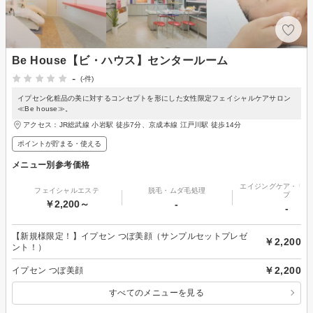
Be House【ビ・ハウス】センタールーム
-
(-件)
イプセン化粧品の美に対するコンセプトを形にした女性限定フェイシャルケアサロン
≪Be house≫。
アクセス：JR総武線 小岩駅 徒歩7分、京成本線 江戸川駅 徒歩14分
ポイントが貯まる・使える
メニュー別参考価格
エイジングケア・リフ
フェイシャルエステ
脱毛・ムダ毛処理
プ
￥2,200～
-
-
【新規様限定！】イプセン つぼ美顔（サンプルセットプレゼ
￥2,200
ント！）
￥2,200
イプセン つぼ美顔
すべてのメニューを見る