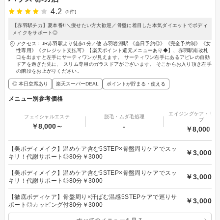
4.2
(5件)
【赤羽駅チカ】夏本番!!＼痩せたい方大歓迎／骨盤に着目した本気ダイエットでボディ
メイクをサポート◎
アクセス：JR赤羽駅より徒歩1分／他 赤羽岩淵駅 《当日予約◎》《完全予約制》《女
性専用》《クレジット支払可》【楽天ポイント還元メニューあり◆】、赤羽駅南改札
口を出ますと左手にサーティワンが見えます。 サーティワン右手にあるアピレの自動
ドアを過ぎた先に、 スリム専用のガラスドアがございます。 そこからお入り頂き左手
の階段をお上がりください。
◎ 本日空席あり
楽天スーパーDEAL
ポイントが貯まる・使える
メニュー別参考価格
エイジングケア・リフ
フェイシャルエステ
脱毛・ムダ毛処理
プ
￥8,000～
-
￥8,000～
【美ボディメイク】温めケア含む5STEP×骨盤周りケアでスッ
￥3,000
キリ！代謝サポート◎80分￥3000
【美ボディメイク】温めケア含む5STEP×骨盤周りケアでスッ
￥3,000
キリ！代謝サポート◎80分￥3000
【徹底ボディケア】骨盤周り×汗ばむ温感5STEPケアで巡りサ
￥3,000
ポート◎カッピング付80分￥3000