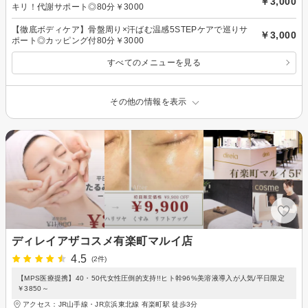
￥3,000
キリ！代謝サポート◎80分￥3000
【徹底ボディケア】骨盤周り×汗ばむ温感5STEPケアで巡りサ
￥3,000
ポート◎カッピング付80分￥3000
すべてのメニューを見る
その他の情報を表示
ディレイアザコスメ有楽町マルイ店
4.5
(2件)
【MPS医療提携】40・50代女性圧倒的支持!!ヒト幹96%美溶液導入が人気/平日限定
￥3850～
アクセス：JR山手線・JR京浜東北線 有楽町駅 徒歩3分