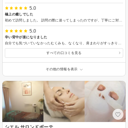
5.0
極上の癒しでした
初めて訪問しました。 訪問の際に迷ってしまったのですが、丁寧にご対応いただきました。 一軒家のお店で、看板と旗が出てるのでそれを目印に行くと良いと思います。 フェイシャル中心にやっていただいたのですが、それ以外にも足湯、ハンド、フットの簡単なマッサージもついてきました。 ハンドクリームの匂いがとっても好みでした。 肝心のフェイシャルはすごーーーく気持ち良かったです。 とても繊細な手技で、今まで色んなフェイシャルに行きましたが、その気持ちよさに感動しました。 そして最近肌のくすみが気になっていたのですが、ワントーン明るくなった気がします。 また行きます(*^^*)
5.0
辛い背中が楽になりました
自分でも気づいていなかったむくみも、なくなり、肩まわりがすっきりしました 本当にありがとうございます
すべての口コミを見る
その他の情報を表示
シエル サロンドボーテ