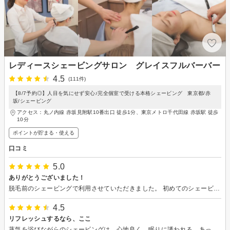
レディースシェービングサロン グレイスフルバーバー
4.5
(111件)
【8/7予約◎】人目を気にせず安心♪完全個室で受ける本格シェービング 東京都/赤
坂/シェービング
アクセス：丸ノ内線 赤坂見附駅10番出口 徒歩1分、東京メトロ千代田線 赤坂駅 徒歩
10分
ポイントが貯まる・使える
口コミ
5.0
ありがとうございました！
脱毛前のシェービングで利用させていただきました。 初めてのシェービングで不安でしたが、丁寧にご対応いただきあっという間に終了しました。 綺麗に仕上げていただき大満足です。次は顔もお願いしたいと思います。 ありがとうございました！
4.5
リフレッシュするなら、ここ
蒸気を浴びながらのシェービングは、心地良く、眠りに誘われる。あっという間に終了し、リフレッシュされ、毎回心豊かになる。