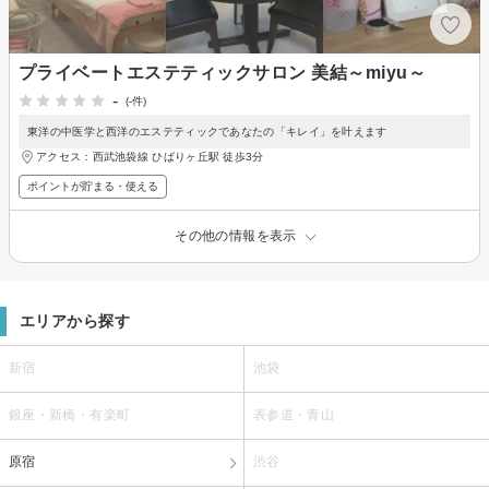
プライベートエステティックサロン 美結～miyu～
-
(-件)
東洋の中医学と西洋のエステティックであなたの「キレイ」を叶えます
アクセス：西武池袋線 ひばりヶ丘駅 徒歩3分
ポイントが貯まる・使える
その他の情報を表示
エリアから探す
新宿
池袋
銀座・新橋・有楽町
表参道・青山
原宿
渋谷