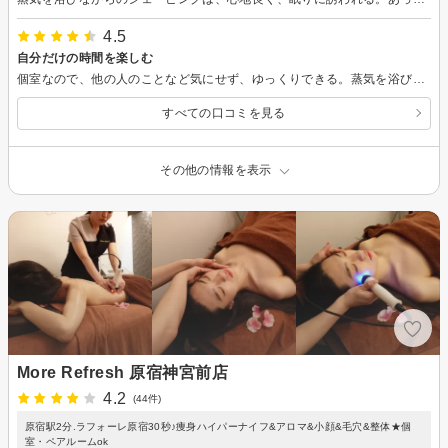
4.5
自分だけの時間を楽しむ
個室なので、他の人のことなど気にせず、ゆっくりできる。蒸気を浴びながらのシェービングは、リラックスでき、いつも爆睡してます。
すべての口コミを見る
その他の情報を表示
More Refresh 原宿神宮前店
4.2
(44件)
原宿駅2分.ラフォーレ原宿30秒♪痩身ハイパーナイフ&アロマ&小顔&毛穴&整体★個
室・ペアルームok