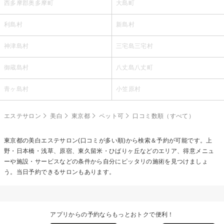
西多摩郡奥多摩町
大島町
利島村
新島村
神津島村
三宅島三宅村
御蔵島村
八丈島八丈町
青ヶ島村
小笠原村
エステサロン
美白
東京都
ペット可
口コミ数順（すべて）
東京都の
美白エステ
サロン(口コミが多い順)から検索＆予約が可能です。上
野・日本橋・浅草、原宿、東久留米・ひばりヶ丘などのエリア、得意メニュ
ーや施設・サービスなどの条件から自分にピッタリの施術を見つけましょ
う。当日予約できるサロンもあります。
アプリからの予約ならもっとおトクで便利！