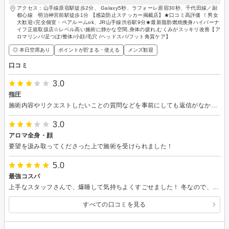
アクセス：山手線原宿駅徒歩2分、 Galaxy5秒、ラフォーレ原宿30秒、千代田線／副
都心線 明治神宮前駅徒歩1分 【感染防止ステッカー掲載店】★口コミ高評価 ！男女
大歓迎♪完全個室・ペアルームok、JR山手線渋谷駅9分★最新脂肪燃焼痩身ハイパーナ
イフ正規取扱店☆レベル高い施術に静かな空間,身体の疲れ,むくみがスッキリ改善【ア
ロマリンパ/足つぼ/整体/小顔/毛穴 /ヘッドスパ/フット角質ケア】
◎ 本日空席あり
ポイントが貯まる・使える
メンズ歓迎
口コミ
3.0
指圧
施術内容やリクエストしたいことの質問などを事前にしても返信がなかったので、不安でした。
3.0
アロマ全身・顔
要望を汲み取ってくださった上で施術を受けられました！
5.0
最強コスパ
上手なスタッフさんで、爆睡して気持ちよくすごせました！ 冬なので、電気毛布もあって良かったです！
すべての口コミを見る