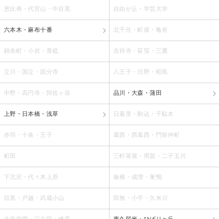
恵比寿・代官山・中目黒
自由が丘・学芸大学
六本木・麻布十番
北千住・町屋・亀有
錦糸町・小岩・青砥
吉祥寺・荻窪・三鷹
立川・国立・国分寺
八王子・日野・昭島
中野・高円寺・阿佐ヶ谷
品川・大森・蒲田
上野・日本橋・浅草
日暮里・駒込・千駄木
赤羽・十条・王子
葛西・西葛西・門前仲町
町田
三軒茶屋・用賀・二子玉川
下北沢・代々木上原
板橋・成増・巣鴨
目黒・戸越・武蔵小山
田無・小平・久米川
大泉学園・江古田・練馬
東久留米・ひばりヶ丘