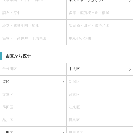
調布・府中
多摩・聖蹟桜ヶ丘・稲城
経堂・成城学園・狛江
飯田橋・四谷・御茶ノ水
笹塚・下高井戸・千歳烏山
東京都その他
市区から探す
千代田区
中央区
港区
新宿区
文京区
台東区
墨田区
江東区
品川区
目黒区
大田区
世田谷区