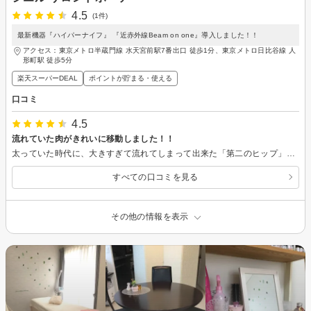
4.5
(1件)
最新機器『ハイパーナイフ』 『近赤外線Beam on one』導入しました！！
アクセス：東京メトロ半蔵門線 水天宮前駅7番出口 徒歩1分、東京メトロ日比谷線 人
形町駅 徒歩5分
楽天スーパーDEAL
ポイントが貯まる・使える
口コミ
4.5
流れていた肉がきれいに移動しました！！
太っていた時代に、大きすぎて流れてしまって出来た「第二のヒップ」とも言うべきヒップ下、太ももの謎の「でっぱり」ですが…小さめの肉まん、くらいのボリュームがありましたが、半分以下！？になったと思います♪♪ ハイパー自体は「痩せるもの」ではない、「肉を柔らかくする（脂肪を燃焼しやすくする）」、とネットで見たので、週に数回２～３時間している運動を、翌日４時間（笑）と翌々日（３時間）、とかなり頑張ったからかも知れません… ただ、ウエストは（既に体操などでかなり頑張っているのですが）何をやっても59を切らず、、とハイパーにすがり、翌々日くらいに58.5を記録し狂喜していたのですが、やはり「老廃物などが出て、一時的に細くなった」だけなのか、施術から今日で10日ほど経ちましたが、また59に戻ってしまいました…泣 部位によって落ちやすさに違いがあるのか、「たっぷり贅肉が付いている箇所」には目覚ましい効果があるけれども、既に「かなり絞っている箇所」（贅肉というより、体操で筋肉も既にけっこう多いのでしょうか）には効果が出づらいのか、は分かりませんが… ただ「太もも（第二のヒップ）」に関しては、目に見える明らかな効果を感じる事が出来ました！！
すべての口コミを見る
その他の情報を表示