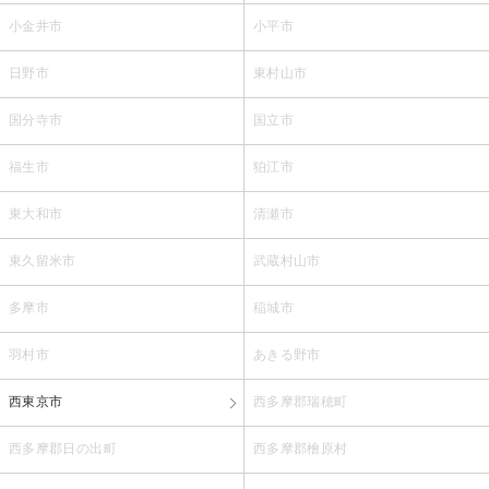
小金井市
小平市
日野市
東村山市
国分寺市
国立市
福生市
狛江市
東大和市
清瀬市
東久留米市
武蔵村山市
多摩市
稲城市
羽村市
あきる野市
西東京市
西多摩郡瑞穂町
西多摩郡日の出町
西多摩郡檜原村