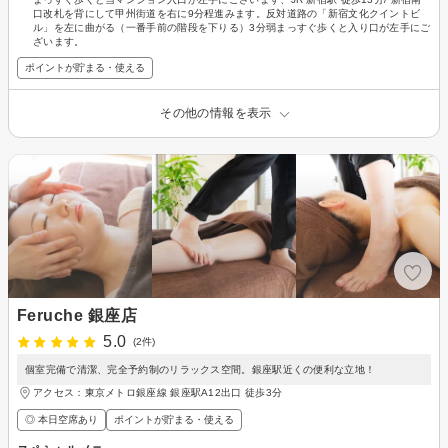
口改札を背にして甲州街道を右に9分程進みます。反対道路の「新宿文化クイントビ
ル」を左に曲がる（一番手前の階段を下りる）3分弱まっすぐ歩くと入り口が左手にご
ざいます。
ポイントが貯まる・使える
その他の情報を表示
Feruche 銀座店
5.0
(2件)
個室完備で清潔、完全予約制のリラックス空間。銀座駅近くの便利な立地！
アクセス：東京メトロ銀座線 銀座駅A12出口 徒歩3分
◎ 本日空席あり
ポイントが貯まる・使える