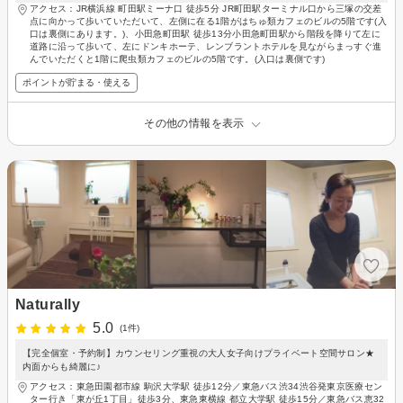
アクセス：JR横浜線 町田駅ミーナ口 徒歩5分 JR町田駅ターミナル口から三塚の交差
点に向かって歩いていただいて、左側に在る1階がはちゅ類カフェのビルの5階です(入
口は裏側にあります。)、小田急町田駅 徒歩13分小田急町田駅から階段を降りて左に
道路に沿って歩いて、左にドンキホーテ、レンブラントホテルを見ながらまっすぐ進
んでいただくと1階に爬虫類カフェのビルの5階です。(入口は裏側です)
ポイントが貯まる・使える
その他の情報を表示
Naturally
5.0
(1件)
【完全個室・予約制】カウンセリング重視の大人女子向けプライベート空間サロン★
内面からも綺麗に♪
アクセス：東急田園都市線 駒沢大学駅 徒歩12分／東急バス渋34渋谷発東京医療セン
ター行き「東が丘1丁目」徒歩3分、東急東横線 都立大学駅 徒歩15分／東急バス恵32