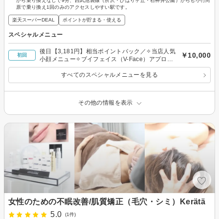
から乗り換えなしで9分、西武池袋線（所沢・ひばりヶ丘・石神井公園）からも小竹向
原で乗り換え1回のみのアクセスしやすい駅です。
楽天スーパーDEAL
ポイントが貯まる・使える
スペシャルメニュー
後日【3,181円】相当ポイントバック／✧当店人気
￥10,000
初回
小顔メニュー✧ブイフェイス（V-Face）アプロー
チ
すべてのスペシャルメニューを見る
その他の情報を表示
女性のための不眠改善/肌質矯正（毛穴・シミ）Kerätä
5.0
(1件)