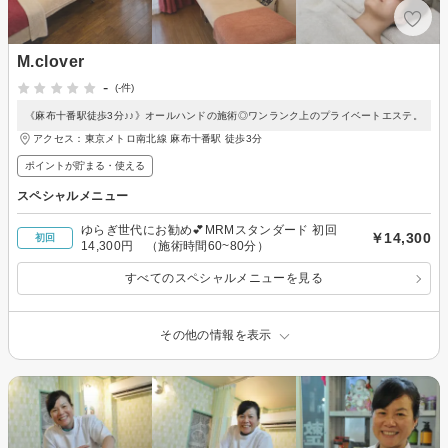
M.clover
-
(-件)
《麻布十番駅徒歩3分♪♪》オールハンドの施術◎ワンランク上のプライベートエステ。
アクセス：東京メトロ南北線 麻布十番駅 徒歩3分
ポイントが貯まる・使える
スペシャルメニュー
ゆらぎ世代にお勧め💕MRMスタンダード 初回
￥14,300
初回
14,300円 （施術時間60~80分）
すべてのスペシャルメニューを見る
その他の情報を表示