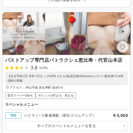
バストアップ専門店パトラクシェ恵比寿・代官山本店
3.8
(12件)
【当日予約◎】半年で2カップUP叶うかも!他店圧倒2000shot+バスト!恵比寿で14年
信頼の実績
アクセス：JR山手線 恵比寿駅 徒歩5分
楽天スーパーDEAL
ポイントが貯まる・使える
スペシャルメニュー
￥3,000
パイラソ−ド痩身体験（部分スリムアップ）
初回
すべてのスペシャルメニューを見る