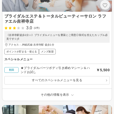
ブライダルエステ＆トータルビューティーサロン ラフ
ァエル吉祥寺店
3.0
(1件)
《吉祥寺駅徒歩1分♪♪》ブライダルメニューを豊富にご用意◎挙式を控えたカップル必
見です☆彡
アクセス：JR総武線 吉祥寺駅 徒歩1分
ポイントが貯まる・使える
メンズ歓迎
スペシャルメニュー
★ブライダルパーツボディ引き締めマシーン＆ハ
￥5,500
初回
ンドお試し
すべてのスペシャルメニューを見る
その他の情報を表示