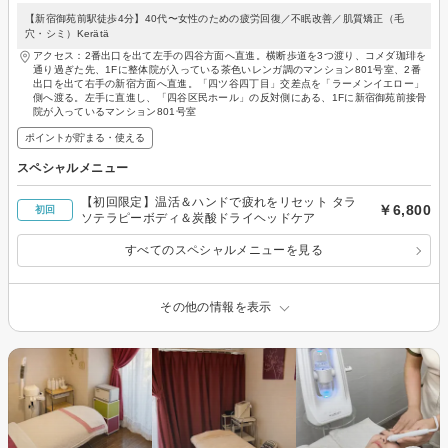
【新宿御苑前駅徒歩4分】40代〜女性のための疲労回復／不眠改善／肌質矯正（毛
穴・シミ）Kerätä
アクセス：2番出口を出て左手の四谷方面へ直進。横断歩道を3つ渡り、コメダ珈琲を
通り過ぎた先、1Fに整体院が入っている茶色いレンガ調のマンション801号室、2番
出口を出て右手の新宿方面へ直進。「四ツ谷四丁目」交差点を「ラーメンイエロー」
側へ渡る。左手に直進し、「四谷区民ホール」の反対側にある、1Fに新宿御苑前接骨
院が入っているマンション801号室
ポイントが貯まる・使える
スペシャルメニュー
【初回限定】温活＆ハンドで疲れをリセット タラ
￥6,800
初回
ソテラピーボディ＆炭酸ドライヘッドケア
すべてのスペシャルメニューを見る
その他の情報を表示