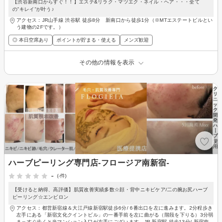
【渋谷新南口からすぐ！！】エステ&リラク・マツエク・ネイル・ヘア・・・全て
の”キレイ”が叶う♪
アクセス：JR山手線 渋谷駅 徒歩8分 新南口から徒歩1分（※MTエステートビルとい
う建物の2Fです。）
◎ 本日空席あり
ポイントが貯まる・使える
メンズ歓迎
その他の情報を表示
ハーブピーリング専門店-フロージア南新宿-
-
(-件)
【受けると納得、高評価】肌質改善実績多数☆顔・背中ニキビケア/二の腕お尻ハーブ
ピーリング☆エンビロン
アクセス：都営新宿線＆大江戸線新宿駅徒歩6分/ 6番出口を左に進みます。2分程歩き
左手にある「新宿文化クイントビル」の一番手前を左に曲がる（階段を下りる）3分弱
まっすぐ歩くと当マンション入口が左手にございます、JR 新宿駅 徒歩13分/ 新宿南