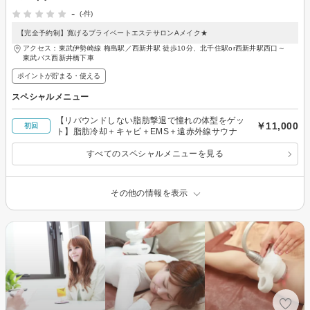
-
(-件)
【完全予約制】寛げるプライベートエステサロンAメイク★
アクセス：東武伊勢崎線 梅島駅／西新井駅 徒歩10分、北千住駅or西新井駅西口～
東武バス西新井橋下車
ポイントが貯まる・使える
スペシャルメニュー
【リバウンドしない脂肪撃退で憧れの体型をゲッ
￥11,000
初回
ト】脂肪冷却＋キャビ＋EMS＋遠赤外線サウナ
すべてのスペシャルメニューを見る
その他の情報を表示