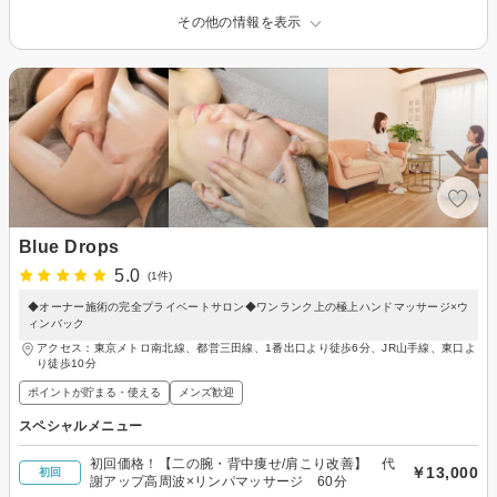
その他の情報を表示
Blue Drops
5.0
(1件)
◆オーナー施術の完全プライベートサロン◆ワンランク上の極上ハンドマッサージ×ウ
ィンバック
アクセス：東京メトロ南北線、都営三田線、1番出口より徒歩6分、JR山手線、東口よ
り徒歩10分
ポイントが貯まる・使える
メンズ歓迎
スペシャルメニュー
初回価格！【二の腕・背中痩せ/肩こり改善】 代
￥13,000
初回
謝アップ高周波×リンパマッサージ 60分