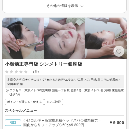
その他の情報を表示
小顔矯正専門店 シンメトリー銀座店
-
(-件)
本日空き有◎★クチコミ4.97★たるみ改善/エラはり/二重あご/不眠/肩こりに効果的♪
全国30店舗
アクセス：東京メトロ有楽町線 銀座ー丁目駅 徒歩3分、東京メトロ日比谷線 東銀座駅
徒歩5分
ポイントが貯まる・使える
メンズ歓迎
スペシャルメニュー
小顔コルギ＋高濃度炭酸ヘッドスパ◇眼精疲労・
￥9,800
初回
頭皮からリフトアップ◇60分/9,800円