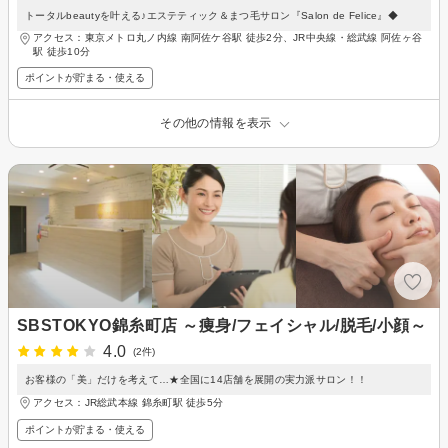
トータルbeautyを叶える♪エステティック＆まつ毛サロン『Salon de Felice』◆
アクセス：東京メトロ丸ノ内線 南阿佐ケ谷駅 徒歩2分、JR中央線・総武線 阿佐ヶ谷
駅 徒歩10分
ポイントが貯まる・使える
その他の情報を表示
SBSTOKYO錦糸町店 ～痩身/フェイシャル/脱毛/小顔～
4.0
(2件)
お客様の「美」だけを考えて…★全国に14店舗を展開の実力派サロン！！
アクセス：JR総武本線 錦糸町駅 徒歩5分
ポイントが貯まる・使える