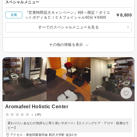
スペシャルメニュー
『営業時間拡大キャンペーン』9持～限定！ダイエ
￥8,800
全員
ットボディ＆ＣＩＣＡフェイシャル60分￥8800
すべてのスペシャルメニューを見る
その他の情報を表示
Aromafeel Holistic Center
-
(-件)
変わりたいあなたの気持ちに寄り添いサポート♪【エイジングケア・アロマ・筋膜セラ
ピー】
アクセス：東急田園都市線 駒沢大学駅 徒歩2分