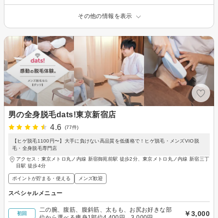
その他の情報を表示
男の全身脱毛dats!東京新宿店
4.6
(77件)
【ヒゲ脱毛1100円〜】大手に負けない高品質を低価格で！ヒゲ脱毛・メンズVIO脱
毛・全身脱毛専門店
アクセス：東京メトロ丸ノ内線 新宿御苑前駅 徒歩2分、東京メトロ丸ノ内線 新宿三丁
目駅 徒歩4分
ポイントが貯まる・使える
メンズ歓迎
スペシャルメニュー
二の腕、腹筋、腹斜筋、太もも、お尻お好きな部
￥3,000
初回
位から選べる痩身1部位4,400円→3,000円