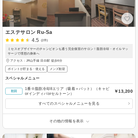
エステサロン Ru-Sa
4.5
(2件)
ミセスオブザイヤーのチャンピオンも通う完全個室のサロン！脂肪冷却・オイルマッ
サージで理想の身体へ
アクセス：JR山手線 目白駅 徒歩6分
ポイントが貯まる・使える
メンズ歓迎
スペシャルメニュー
1番※脂肪冷却8エリア（吸着＋パット）（キャビ
￥13,200
初回
orインディバorセルトーン）
すべてのスペシャルメニューを見る
その他の情報を表示