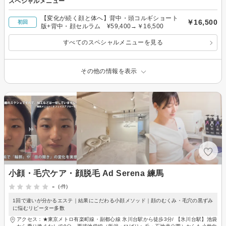
スペシャルメニュー
【変化が続く顔と体へ】背中・頭コルギショート
￥16,500
初回
版+背中・顔セルラム ¥59,400→￥16,500
すべてのスペシャルメニューを見る
その他の情報を表示
小顔・毛穴ケア・顔脱毛 Ad Serena 練馬
-
(-件)
1回で違いが分かるエステ｜結果にこだわる小顔メソッド｜顔のむくみ・毛穴の黒ずみ
に悩むリピーター多数
アクセス：★東京メトロ有楽町線・副都心線 氷川台駅から徒歩3分/ 【氷川台駅】池袋