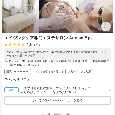
エイジングケア専門エステサロン Anelan Spa.
4.8
(5件)
大人の小顔＆肌質改善が同時に叶う！20年熟練の骨格筋小顔技術×最新菌活再生美容
でたるみ改善ハリツヤ肌
アクセス：JR山手線 渋谷駅 西口（地下鉄A5番出口）より徒歩7分 、東急東横線 代
官山駅 西口より徒歩10分
楽天スーパーDEAL
ポイントが貯まる・使える
楽天ペイアプリ対応
スペシャルメニュー
【まずはお気軽に無料カウンセリング】来店して
-
初回
から相談してメニューを決めたい方へ♪
すべてのスペシャルメニューを見る
その他の情報を表示