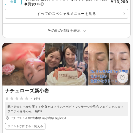
￥13,200
全員
◆男女OK◎
すべてのスペシャルメニューを見る
その他の情報を表示
ナチュローズ新小岩
-
(-件)
新小岩☆しっかり圧！！全身アロマリンパボディマッサージ☆毛穴フェイシャル☆マ
タニティ赤ちゃん一緒OK
アクセス：JR総武本線 新小岩駅 徒歩9分
ポイントが貯まる・使える