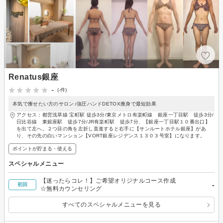
Renatus銀座
-
(-件)
本気で痩せたい方のサロン♪強圧ハンドDETOX痩身で最短効果
アクセス：都営浅草線 宝町駅 徒歩3分/東京メトロ有楽町線 銀座一丁目駅 徒歩3分/
日比谷線 東銀座駅 徒歩7分/JR有楽町駅 徒歩7分、【銀座一丁目駅１０番出口】
を出て左へ。２つ目の角を左折し直進すると右手に【サンルートホテル銀座】があ
り、その先の白いマンション【VORT銀座レジデンス１３０３号室】になります。
ポイントが貯まる・使える
スペシャルメニュー
【迷ったらコレ！】ご希望オリジナルコース作成
-
初回
☆無料カウンセリング
すべてのスペシャルメニューを見る