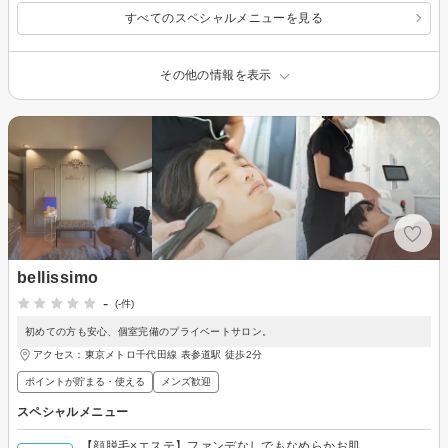
すべてのスペシャルメニューを見る
その他の情報を表示
bellissimo
-
(-件)
初めての方も安心、個室完備のプライベートサロン。
アクセス：東京メトロ千代田線 表参道駅 徒歩2分
ポイントが貯まる・使える
メンズ歓迎
スペシャルメニュー
【顔脱毛×エステ】ファンデなしでもなめらかお肌