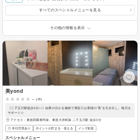
すべてのスペシャルメニューを見る
その他の情報を表示
美yond
-
(-件)
《二子玉川駅徒歩3分♪♪》結果の分かる施術で満足◎お客様の”美”を引き出し、毎日を
サポート☆
アクセス：東急田園都市線、東急大井町線 二子玉川駅 徒歩3分
◎ 本日空席あり
ポイントが貯まる・使える
メンズ歓迎
スペシャルメニュー