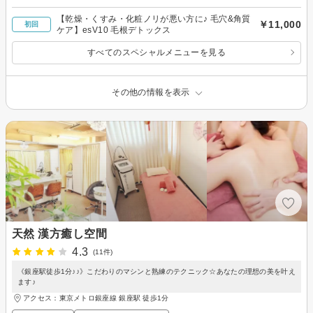
【乾燥・くすみ・化粧ノリが悪い方に♪ 毛穴&角質
￥11,000
初回
ケア】esV10 毛根デトックス
すべてのスペシャルメニューを見る
その他の情報を表示
天然 漢方癒し空間
4.3
(11件)
《銀座駅徒歩1分♪♪》こだわりのマシンと熟練のテクニック☆あなたの理想の美を叶え
ます♪
アクセス：東京メトロ銀座線 銀座駅 徒歩1分