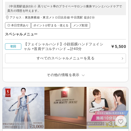
《中目黒駅徒歩2分♪》高リピート率のプライベーサロン☆痩身マシンとハンドケアで
貴方の理想を叶えます。
アクセス：東急東横線・東京メトロ日比谷線 中目黒駅 徒歩2分
◎ 本日空席あり
ポイントが貯まる・使える
メンズ歓迎
スペシャルメニュー
【フェイシャルハンド】小顔筋膜ハンドフェイシ
￥5,500
初回
ャル +首肩デコルテハンド→計40分
すべてのスペシャルメニューを見る
その他の情報を表示