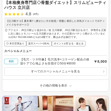
【本格痩身専門店◇骨盤ダイエット】スリムビューティ
ハウス 立川店
4.8
(4件)
【立川駅チカ】夏本番!!＼痩せたい方大歓迎／骨盤に着目した本気ダイエットでボディ
メイクをサポート◎
アクセス：JR立川駅より徒歩3分／他 立川南駅、JR立川駅北口を出て、伊勢丹を正面
に左に進むとモノレール立川北駅があります。その正面のパチンコ屋が入っているビ
ル(OSJ TACHIKAWAビル)の4階です。隣はみずほ銀行です。
◎ 本日空席あり
楽天スーパーDEAL
ポイントが貯まる・使える
スペシャルメニュー
【毛穴・ツヤ印象】毛穴洗浄×コラーゲン配合の保
￥8,000
初回
湿ケアで心地よさを目指す◎50分¥8000
すべてのスペシャルメニューを見る
その他の情報を表示