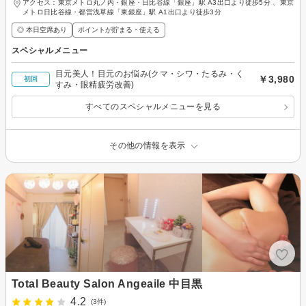
アクセス：東京メトロ丸ノ内・銀座・日比谷線「銀座」駅 A3出口より徒歩5分 、東京
メトロ日比谷線・都営浅草線「東銀座」駅 A1出口より徒歩3分
◎ 本日空席あり
ポイントが貯まる・使える
スペシャルメニュー
目元美人！目元のお悩み(クマ・シワ・たるみ・く
￥3,980
初回
すみ・眼精疲労改善)
すべてのスペシャルメニューを見る
その他の情報を表示
Total Beauty Salon Angeaile 中目黒
4.2
(3件)