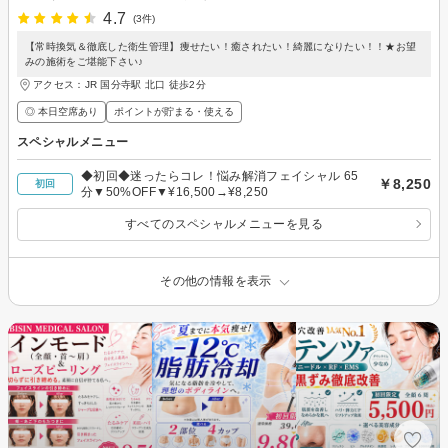
4.7
(3件)
【常時換気＆徹底した衛生管理】痩せたい！癒されたい！綺麗になりたい！！★お望
みの施術をご堪能下さい♪
アクセス：JR 国分寺駅 北口 徒歩2分
◎ 本日空席あり
ポイントが貯まる・使える
スペシャルメニュー
◆初回◆迷ったらコレ！悩み解消フェイシャル 65
￥8,250
初回
分▼50%OFF▼¥16,500→¥8,250
すべてのスペシャルメニューを見る
その他の情報を表示