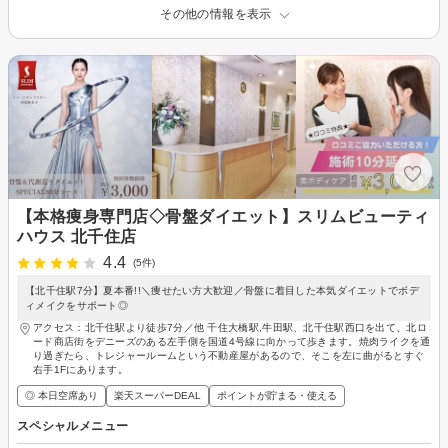
その他の情報を表示
【本格痩身専門店◇骨盤ダイエット】スリムビューティ
ハウス 北千住店
4.4
(5件)
【北千住駅7分】夏本番!!＼痩せたい方大歓迎／骨盤に着目した本気ダイエットでボデ
ィメイクをサポート◎
アクセス：北千住駅より徒歩7分／他 千住大橋駅,牛田駅、北千住駅西口を出て、北ロ
ード商店街をデニーズのある左手側を国道4号線に向かって歩きます。焼肉ライクを通
り過ぎたら、トレジャールームという不動産屋があるので、そこを左に曲がるとすぐ
右手1Fにあります。
◎ 本日空席あり
楽天スーパーDEAL
ポイントが貯まる・使える
スペシャルメニュー