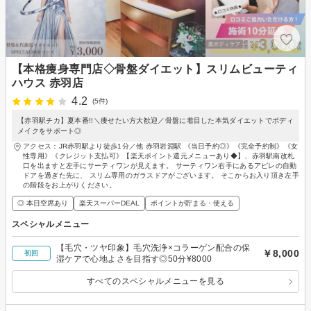
【本格痩身専門店◇骨盤ダイエット】スリムビューティ
ハウス 赤羽店
4.2
(5件)
【赤羽駅チカ】夏本番!!＼痩せたい方大歓迎／骨盤に着目した本気ダイエットでボディ
メイクをサポート◎
アクセス：JR赤羽駅より徒歩1分／他 赤羽岩淵駅 《当日予約◎》《完全予約制》《女
性専用》《クレジット支払可》【楽天ポイント還元メニューあり◆】、赤羽駅南改札
口を出ますと左手にサーティワンが見えます。 サーティワン右手にあるアピレの自動
ドアを過ぎた先に、 スリム専用のガラスドアがございます。 そこからお入り頂き左手
の階段をお上がりください。
◎ 本日空席あり
楽天スーパーDEAL
ポイントが貯まる・使える
スペシャルメニュー
【毛穴・ツヤ印象】毛穴洗浄×コラーゲン配合の保
￥8,000
初回
湿ケアで心地よさを目指す◎50分¥8000
すべてのスペシャルメニューを見る