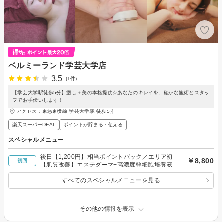
ベルミーランド学芸大学店
3.5
(1件)
【学芸大学駅徒歩5分】癒し＋美の本格提供☆あなたのキレイを、確かな施術とスタッ
フでお手伝いします！
アクセス：東急東横線 学芸大学駅 徒歩5分
楽天スーパーDEAL
ポイントが貯まる・使える
スペシャルメニュー
後日【1,200円】相当ポイントバック／エリア初
￥8,800
初回
【肌質改善】エステダーマ+高濃度幹細胞培養液導
入★全顏1回60分
すべてのスペシャルメニューを見る
その他の情報を表示