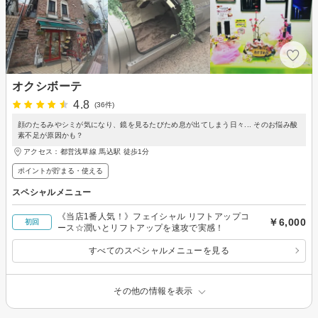
オクシボーテ
4.8
(36件)
顔のたるみやシミが気になり、鏡を見るたびため息が出てしまう日々... そのお悩み酸
素不足が原因かも？
アクセス：都営浅草線 馬込駅 徒歩1分
ポイントが貯まる・使える
スペシャルメニュー
《当店1番人気！》フェイシャル リフトアップコ
￥6,000
初回
ース☆潤いとリフトアップを速攻で実感！
すべてのスペシャルメニューを見る
その他の情報を表示