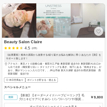
Beauty Salon Claire
4.5
(2件)
《結果重視》根本の原因から改善する/繰り返すお悩みを解決に導く/あなたの【美】を
サポート致します！
アクセス：東京メトロ副都心線・都営大江戸線 東新宿駅 徒歩5分 東新宿駅A1出口か
ら出て左折（職安通り沿い）ダイコクドラッグを過ぎ、地下にある「焼肉ますお」が
あり、隣がマンション入り口です。、JR山手線 新大久保駅 徒歩5分/西武新宿線 西
部新宿駅 徒歩7分
◎ 本日空席あり
ポイントが貯まる・使える
スペシャルメニュー
【新規】【オーダーメイドハーブピーリング】毛
￥9,800
初回
穴/ニキビケア/くすみ/シミ/シワ/ハリ/ツヤ/肌質改
善
すべてのスペシャルメニューを見る