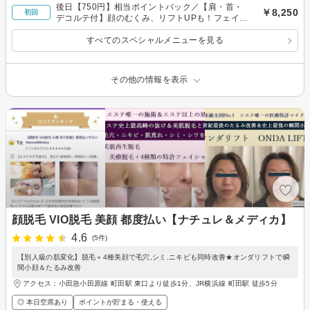
後日【750円】相当ポイントバック／【肩・首・
￥8,250
初回
デコルテ付】顔のむくみ、リフトUPも！フェイシ
ャル80分
すべてのスペシャルメニューを見る
その他の情報を表示
顔脱毛 VIO脱毛 美顔 都度払い【ナチュレ＆メディカ】
4.6
(5件)
【別人級の肌変化】脱毛＋4種美顔で毛穴,シミ,ニキビも同時改善★オンダリフトで瞬
間小顔＆たるみ改善
アクセス：小田急小田原線 町田駅 東口より徒歩1分、JR横浜線 町田駅 徒歩5分
◎ 本日空席あり
ポイントが貯まる・使える