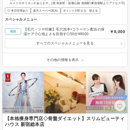
ルメトロポリタンがあります。[他 有楽町・副都心線 池袋駅/東池袋駅よりアクセス可]
◎ 本日空席あり
楽天スーパーDEAL
ポイントが貯まる・使える
スペシャルメニュー
【毛穴・ツヤ印象】毛穴洗浄×コラーゲン配合の保
￥8,000
初回
湿ケアで心地よさを目指す◎50分¥8000
すべてのスペシャルメニューを見る
その他の情報を表示
【本格痩身専門店◇骨盤ダイエット】スリムビューティ
ハウス 新宿総本店