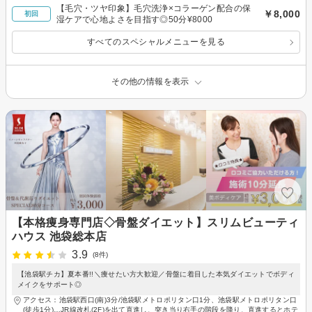
【毛穴・ツヤ印象】毛穴洗浄×コラーゲン配合の保
￥8,000
初回
湿ケアで心地よさを目指す◎50分¥8000
すべてのスペシャルメニューを見る
その他の情報を表示
【本格痩身専門店◇骨盤ダイエット】スリムビューティ
ハウス 池袋総本店
3.9
(8件)
【池袋駅チカ】夏本番!!＼痩せたい方大歓迎／骨盤に着目した本気ダイエットでボディ
メイクをサポート◎
アクセス：池袋駅西口(南)3分/池袋駅メトロポリタン口1分、池袋駅メトロポリタン口
(徒歩1分)…JR線改札(2F)を出て直進し、突き当り右手の階段を降り、直進するとホテ