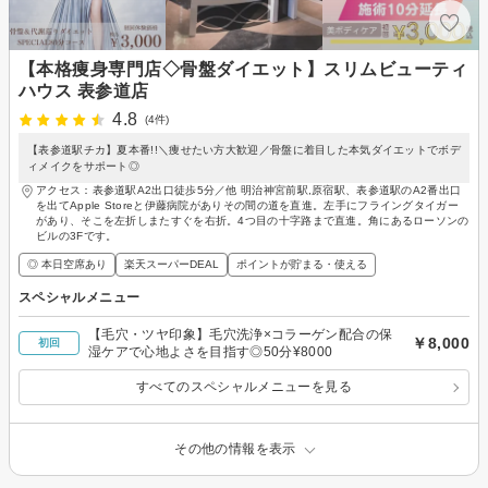
【本格痩身専門店◇骨盤ダイエット】スリムビューティ
ハウス 表参道店
4.8
(4件)
【表参道駅チカ】夏本番!!＼痩せたい方大歓迎／骨盤に着目した本気ダイエットでボデ
ィメイクをサポート◎
アクセス：表参道駅A2出口徒歩5分／他 明治神宮前駅,原宿駅、表参道駅のA2番出口
を出てApple Storeと伊藤病院がありその間の道を直進。左手にフライングタイガー
があり、そこを左折しまたすぐを右折。4つ目の十字路まで直進。角にあるローソンの
ビルの3Fです。
◎ 本日空席あり
楽天スーパーDEAL
ポイントが貯まる・使える
スペシャルメニュー
【毛穴・ツヤ印象】毛穴洗浄×コラーゲン配合の保
￥8,000
初回
湿ケアで心地よさを目指す◎50分¥8000
すべてのスペシャルメニューを見る
その他の情報を表示