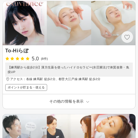
To-Hiらぼ
5.0
(8件)
【練馬駅から徒歩2分】漢方生薬を使ったハイドロセラピー(水圧療法)で体質改善・免
疫UP
アクセス：各線 練馬駅 徒歩2分、都営大江戸線 練馬駅 徒歩2分
ポイントが貯まる・使える
その他の情報を表示