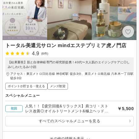
トータル美還元サロン mindエステプリミア虎ノ門店
4.9
(6件)
【結果重視】肌と自律神経専門の研究部提携！40代〜大人肌のエイジングケアに◎し
み/しわ/たるみ/小顔
アクセス：東京メトロ日比谷線 神谷町駅 徒歩3分、東京メトロ南北線 六本木一丁目駅
徒歩3分
ポイントが貯まる・使える
メンズ歓迎
スペシャルメニュー
人気！！【疲労回復&リラックス】肩コリ・スト
￥5,500
初回
レス改善◎オイルトリートメント&極上ヘッドス
パ50分
すべてのスペシャルメニューを見る
その他の情報を表示