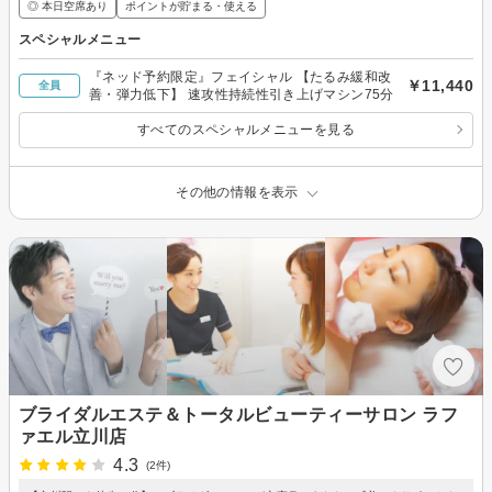
◎ 本日空席あり
ポイントが貯まる・使える
スペシャルメニュー
『ネッド予約限定』フェイシャル 【たるみ緩和改
￥11,440
全員
善・弾力低下】 速攻性持続性引き上げマシン75分
すべてのスペシャルメニューを見る
その他の情報を表示
ブライダルエステ＆トータルビューティーサロン ラフ
ァエル立川店
4.3
(2件)