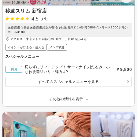
秒速スリム 新宿店
4.5
(4件)
医療提携☆美容医療提携施設が作る予約困難サロン/冷却5980インモード8500レモン
ボトル3180
アクセス：東京メトロ副都心線 新宿三丁目駅 徒歩4分
ポイントが貯まる・使える
メンズ歓迎
スペシャルメニュー
切らずにリフトアップ！ サーマナイフ|たるみ・小
￥9,800
初回
じわ改善◎ハリ・弾力UP
すべてのスペシャルメニューを見る
その他の情報を表示