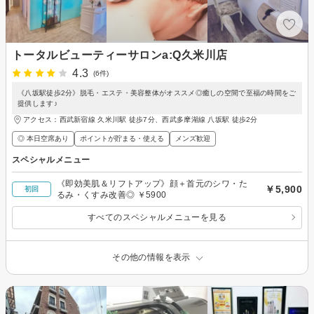
トータルビューティーサロンa:Q久米川店
4.3
(6件)
《八坂駅徒歩2分》脱毛・エステ・美容整体がオススメ◎癒しの空間で至福の時間をご
提供します♪
アクセス：西武新宿線 久米川駅 徒歩7分、西武多摩湖線 八坂駅 徒歩2分
◎ 本日空席あり
ポイントが貯まる・使える
メンズ歓迎
スペシャルメニュー
《即効美肌＆リフトアップ》顔＋首元のシワ・た
￥5,900
初回
るみ・くすみ改善◎ ￥5900
すべてのスペシャルメニューを見る
その他の情報を表示