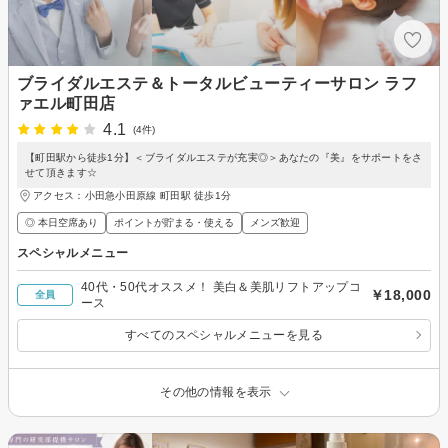
ブライダルエステ＆トータルビューティーサロン ラフ
ァエル町田店
4.1
(4件)
【町田駅から徒歩1分】＜ブライダルエステが充実◎＞あなたの『美』をサポートをさ
せて頂きます☆
アクセス：小田急小田原線 町田駅 徒歩1分
◎ 本日空席あり
ポイントが貯まる・使える
メンズ歓迎
スペシャルメニュー
40代・50代オススメ！ 美白＆美肌リフトアップコ
￥18,000
全員
ース
すべてのスペシャルメニューを見る
その他の情報を表示