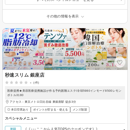
その他の情報を表示
秒速スリム 銀座店
-
(-件)
医療提携★美容医療提携施設が作る予約困難エステ/冷却5980インモード8500レモン
ボトル3180
アクセス：東京メトロ日比谷線 東銀座駅 徒歩3分
◎ 本日空席あり
ポイントが貯まる・使える
メンズ歓迎
スペシャルメニュー
-
《《↓↓↓ここから人気TOP5のクーポンです》》
初回