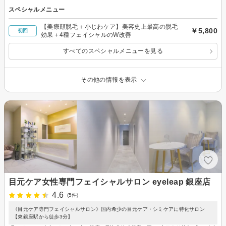
スペシャルメニュー
【美療顔脱毛＋小じわケア】美容史上最高の脱毛
￥5,800
初回
効果＋4種フェイシャルのW改善
すべてのスペシャルメニューを見る
その他の情報を表示
目元ケア女性専門フェイシャルサロン eyeleap 銀座店
4.6
(5件)
《目元ケア専門フェイシャルサロン》国内希少の目元ケア・シミケアに特化サロン
【東銀座駅から徒歩3分】