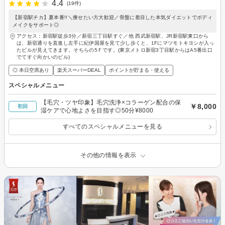
4.4
(19件)
【新宿駅チカ】夏本番!!＼痩せたい方大歓迎／骨盤に着目した本気ダイエットでボディ
メイクをサポート◎
アクセス：新宿駅徒歩3分／新宿三丁目駅すぐ／他 西武新宿駅、JR新宿駅東口から
は、新宿通りを直進し左手に紀伊国屋を見て少し歩くと、1Fにマツモトキヨシが入っ
たビルが見えてきます。そちらの5Ｆです。(東京メトロ新宿3丁目駅からはA5番出口
でてすぐ向かいのビル)
◎ 本日空席あり
楽天スーパーDEAL
ポイントが貯まる・使える
スペシャルメニュー
【毛穴・ツヤ印象】毛穴洗浄×コラーゲン配合の保
￥8,000
初回
湿ケアで心地よさを目指す◎50分¥8000
すべてのスペシャルメニューを見る
その他の情報を表示