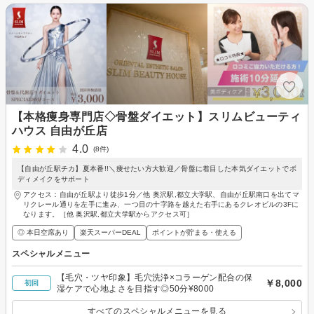
【本格痩身専門店◇骨盤ダイエット】スリムビューティ
ハウス 自由が丘店
4.0
(8件)
【自由が丘駅チカ】夏本番!!＼痩せたい方大歓迎／骨盤に着目した本気ダイエットでボ
ディメイクをサポート
アクセス：自由が丘駅より徒歩1分／他 奥沢駅,都立大学駅、自由が丘駅南口を出てマ
リクレール通りを左手に進み、一つ目の十字路を越えた右手にあるクレオビルの3Fに
なります。［他 奥沢駅,都立大学駅からアクセス可］
◎ 本日空席あり
楽天スーパーDEAL
ポイントが貯まる・使える
スペシャルメニュー
【毛穴・ツヤ印象】毛穴洗浄×コラーゲン配合の保
￥8,000
初回
湿ケアで心地よさを目指す◎50分¥8000
すべてのスペシャルメニューを見る