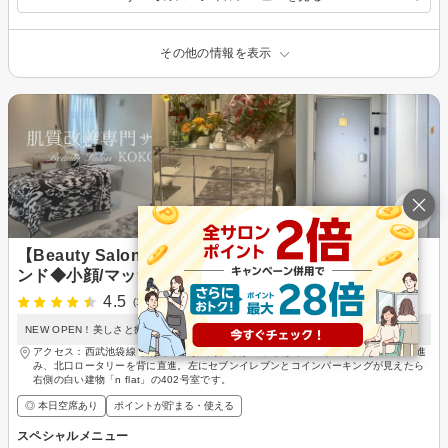
その他の情報を表示
【Beauty Salon KOKO】ヒト幹細胞コスメ×オールハ
ンド◆小顔/マッサージ/毛穴
4.5
(1件)
NEW OPEN！美しさと癒しを叶える大人の女性のためのトータルエステサロン
アクセス：西武池袋線 ひばりケ丘(東京)駅 徒歩3分 ひばりヶ丘駅の改札を出て右へ進
み、北口ロータリーを背に直進。左にセブンイレブンとコインパーキングが見えたら
右側の白い建物「n flat」の402号室です。
◎ 本日空席あり
ポイントが貯まる・使える
スペシャルメニュー