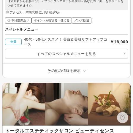
【立川駅から徒歩３分】＜ブライダルエステが充実◎＞あなたの『美』をサポートを
させて頂きます☆
アクセス：JR南武線 立川駅 徒歩5分
◎ 本日空席あり
ポイントが貯まる・使える
メンズ歓迎
スペシャルメニュー
40代・50代オススメ！ 美白＆美肌リフトアップコ
￥18,000
全員
ース
すべてのスペシャルメニューを見る
その他の情報を表示
トータルエステティックサロン ビューティセンス