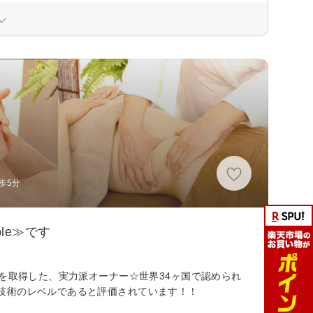
歩5分
le≫です
格を取得した、実力派オーナー☆世界34ヶ国で認められ
技術のレベルであると評価されています！！