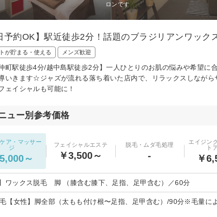
ロンです
日予約OK】駅近徒歩2分！話題のブラジリアンワック
トが貯まる・使える
メンズ歓迎
仲町駅徒歩4分/越中島駅徒歩2分】一人ひとりのお肌の悩みや希望に
導いきます☆ジャズが流れる落ち着いた店内で、リラックスしながら
フェイシャルも可能に！
ニュー別参考価格
ケア・マッサー
エイジン
フェイシャルエステ
脱毛・ムダ毛処理
ジ
ト
￥3,500～
-
5,000～
￥6,
】ワックス脱毛 脚 （膝含む膝下、足指、足甲含む）／60分
脱毛【女性】脚全部（太もも付け根〜足指、足甲含む）/90分※毛量に