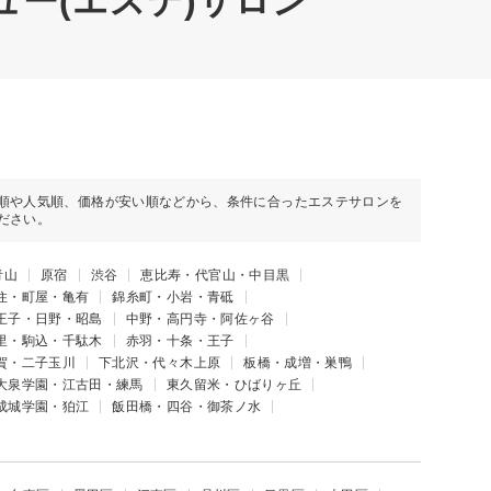
ュー(エステ)サロン
順や人気順、価格が安い順などから、条件に合ったエステサロンを
ださい。
青山
原宿
渋谷
恵比寿・代官山・中目黒
住・町屋・亀有
錦糸町・小岩・青砥
王子・日野・昭島
中野・高円寺・阿佐ヶ谷
里・駒込・千駄木
赤羽・十条・王子
賀・二子玉川
下北沢・代々木上原
板橋・成増・巣鴨
大泉学園・江古田・練馬
東久留米・ひばりヶ丘
成城学園・狛江
飯田橋・四谷・御茶ノ水