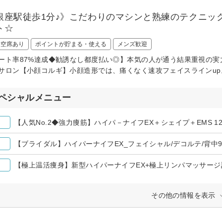
銀座駅徒歩1分♪》こだわりのマシンと熟練のテクニッ
ト☆
日空席あり
ポイントが貯まる・使える
メンズ歓迎
ート率87%達成◆勧誘なし都度払い◎】本気の人が通う結果重視の
サロン【小顔コルギ】小顔造形では、痛くなく速攻フェイスラインu
ペシャルメニュー
【人気No.2◆強力痩筋】ハイパ－ナイフEX＋シェイプ＋EMS 120
【ブライダル】ハイパーナイフEX_フェイシャル/デコルテ/背中90¥3
【極上温活痩身】新型ハイパーナイフEX+極上リンパマッサージ計90
その他の情報を表示