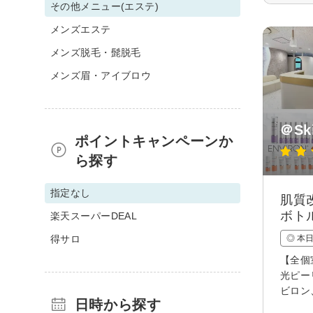
その他メニュー(エステ)
メンズエステ
メンズ脱毛・髭脱毛
メンズ眉・アイブロウ
＠S
ポイントキャンペーンか
ら探す
指定なし
肌質
ボト
楽天スーパーDEAL
得サロ
◎ 本
【全個
光ピー
ビロン
日時から探す