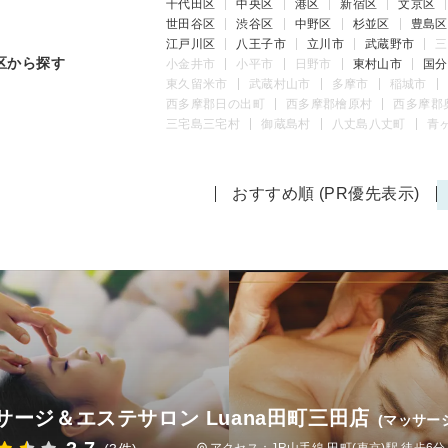
千代田区
中央区
港区
新宿区
文京区
世田谷区
渋谷区
中野区
杉並区
豊島区
江戸川区
八王子市
立川市
武蔵野市
三
区から探す
小金井市
小平市
日野市
東村山市
国分
東久留米市
武蔵村山市
多摩市
稲城市
西多摩郡日の出町
西多摩郡檜原村
西多摩郡
三宅島三宅村
御蔵島村
八丈島八丈町
青
おすすめ順 (PR優先表示)
サージ＆エステサロン Luana田町三田店
(マッサー
アクセス：JR山手線 田町(東京)駅 徒歩6分