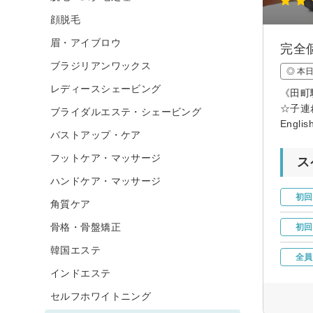
顔脱毛
眉・アイブロウ
完全
ブラジリアンワックス
◎ 本
レディースシェービング
《田町
☆子連
ブライダルエステ・シェービング
Englis
バストアップ・ケア
フットケア・マッサージ
ス
ハンドケア・マッサージ
初回
角質ケア
骨格・骨盤矯正
初回
韓国エステ
全員
インドエステ
セルフホワイトニング