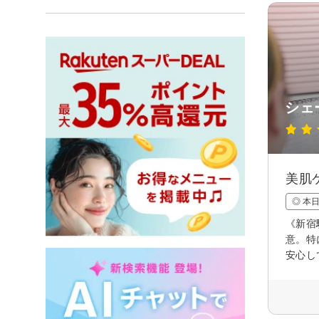
シェ
美肌
◎ 本
《新宿
意。特
安心し