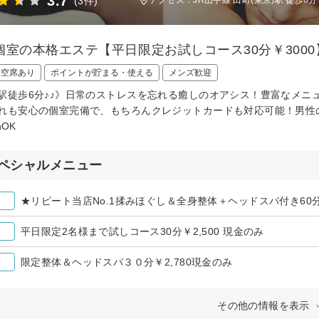
3.7
(3件)
個室の本格エステ【平日限定お試しコース30分￥3000】
日空席あり
ポイントが貯まる・使える
メンズ歓迎
駅徒歩6分♪♪》日常のストレスを忘れる癒しのオアシス！豊富なメニ
れも安心の個室完備で、もちろんクレジットカードも対応可能！男性
hOK
ペシャルメニュー
★リピート当店No.1揉みほぐし＆全身整体＋ヘッドスパ付き60分￥
平日限定2名様まで試しコース30分￥2,500 現金のみ
限定整体＆ヘッドスパ３０分￥2,780現金のみ
その他の情報を表示