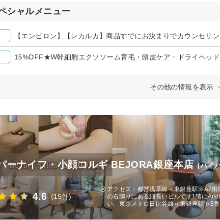
ペシャルメニュー
【エンビロン】【レカルカ】商品すでにお決まりでカウンセリン
15%OFF★W幹細胞エクソソーム育毛・頭皮ケア・ドライヘッ
その他の情報を表示
パーナイフ・小顔コルギ BEJORA銀座本店
(ハイ
)
アクセス：都営浅草線≪東銀座駅≫A7
4.6
(15件)
の右隣りにある細長いビルです1階にArkt
い、東京メトロ日比谷線≪東銀座駅≫3