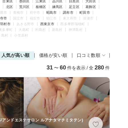
台東区
墨田区
江東区
品川区
目黒区
大田区
北区
荒川区
板橋区
練馬区
足立区
葛飾区
鷹市
青梅市
府中市
昭島市
調布市
町田市
寺市
国立市
福生市
狛江市
東大和市
清瀬市
羽村市
あきる野市
西東京市
西多摩郡瑞穂町
奥多摩町
大島町
利島村
新島村
神津島村
ヶ島村
小笠原村
人気が高い順
価格が安い順
口コミ数順
31
60
280
〜
件を表示 / 全
件
ジアンドエステサロン ルアナタマチミタテン)