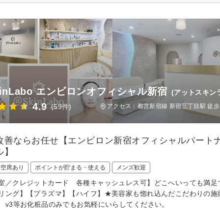
kinLabo エンビロンオフィシャル新宿
(アットスキン
4.9
(59件)
アクセス：都営新宿線 新宿三丁目駅 徒歩
改善ならお任せ【エンビロン新宿オフィシャルパート
ル】
日空席あり
ポイントが貯まる・使える
メンズ歓迎
室／クレジットカード 各種キャッシュレス可】どこへいっても満足
リング】【プラズマ】【ハイフ】★美容家も惚れ込んだこだわりの施
、v3等お化粧品のみでもお気軽にいらしてください。