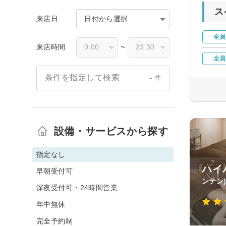
ス
来店日
日付から選択
全員
来店時間
〜
全員
-
条件を指定して検索
件
設備・サービスから探す
指定なし
ハイ
早朝受付可
ンテン
深夜受付可・24時間営業
年中無休
完全予約制