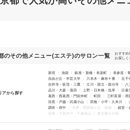
 東京都で人気が高いその他メニ
おすすめ
都のその他メニュー(エステ)のサロン一覧
お探しく
新宿
池袋
銀座・新橋・有楽町
表参道・
自由が丘・学芸大学
六本木・麻布十番
北千
吉祥寺・荻窪・三鷹
立川・国立・国分寺
八
品川・大森・蒲田
上野・日本橋・浅草
日暮
リアから探す
葛西・西葛西・門前仲町
町田
三軒茶屋・用
目黒・戸越・武蔵小山
田無・小平・久米川
調布・府中
多摩・聖蹟桜ヶ丘・稲城
経堂・
笹塚・下高井戸・千歳烏山
東京都その他