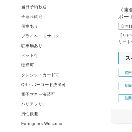
当日予約歓迎
《東
ポー
子連れ歓迎
個室あり
◎ 本
【リピ
プライベートサロン
リート
駐車場あり
ペット可
ス
喫煙可
初回
クレジットカード可
QR・バーコード決済可
初回
電子マネー決済可
初回
バリアフリー
男性歓迎
Foreigners Welcome