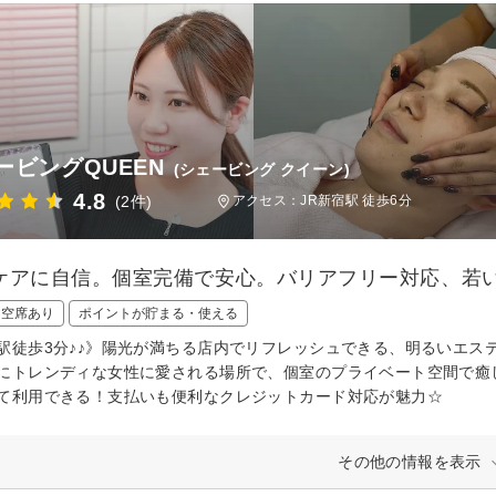
ービングQUEEN
(シェービング クイーン)
4.8
(2件)
アクセス：JR新宿駅 徒歩6分
ケアに自信。個室完備で安心。バリアフリー対応、若
日空席あり
ポイントが貯まる・使える
駅徒歩3分♪♪》陽光が満ちる店内でリフレッシュできる、明るいエス
にトレンディな女性に愛される場所で、個室のプライベート空間で癒
て利用できる！支払いも便利なクレジットカード対応が魅力☆
その他の情報を表示