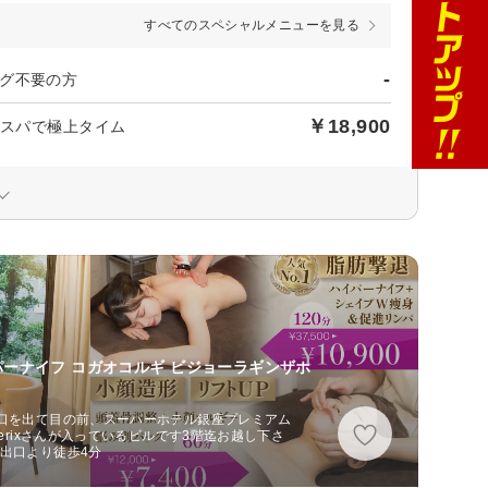
すべてのスペシャルメニューを見る
-
グ不要の方
￥18,900
ドスパで極上タイム
パーナイフ コガオコルギ ビジョーラギンザホ
出口を出て目の前、スーパーホテル銀座プレミアム
erixさんが入っているビルです3階迄お越し下さ
番出口より徒歩4分