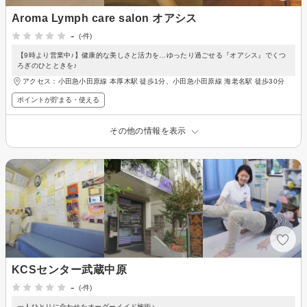
Aroma Lymph care salon オアシス
-
(-件)
【9時より営業中♪】健康的な美しさと活力を…ゆったり過ごせる『オアシス』でくつ
ろぎのひとときを♪
アクセス：小田急小田原線 本厚木駅 徒歩1分、小田急小田原線 海老名駅 徒歩30分
ポイントが貯まる・使える
その他の情報を表示
KCSセンター武蔵中原
-
(-件)
一人ひとりに合わせたオーダーメイド施術♪