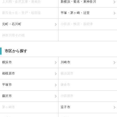
上大岡・金沢文庫・港南台
新横浜・菊名・東神奈川
新百合ヶ丘・登戸・稲田堤
平塚・茅ヶ崎・辻堂
元町・石川町
小田原・鴨宮・国府津
神奈川県その他
市区から探す
横浜市
川崎市
相模原市
横須賀市
平塚市
鎌倉市
藤沢市
小田原市
茅ヶ崎市
逗子市