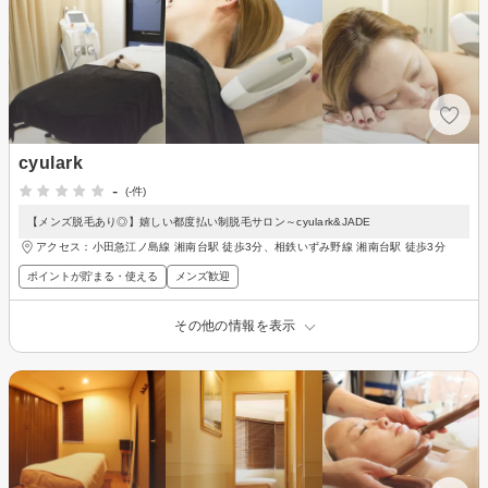
cyulark
-
(-件)
【メンズ脱毛あり◎】嬉しい都度払い制脱毛サロン～cyulark&JADE
アクセス：小田急江ノ島線 湘南台駅 徒歩3分、相鉄いずみ野線 湘南台駅 徒歩3分
ポイントが貯まる・使える
メンズ歓迎
その他の情報を表示