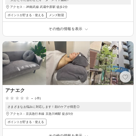
アクセス：JR南武線 武蔵中原駅 徒歩2分
ポイントが貯まる・使える
メンズ歓迎
その他の情報を表示
アナエク
-
(-件)
さまざまなお悩みに対応します！顔のケアが得意◎
アクセス：京浜急行本線 京急川崎駅 徒歩5分
ポイントが貯まる・使える
その他の情報を表示