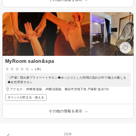
MyRoom salon&spa
-
(-件)
《戸塚》隠れ家プライベートサロン◆ゆったりとした時間の流れの中で極上の癒しを
◆女性専用サロン
アクセス：JR東海道線、JR横須賀線、横浜市営地下鉄 戸塚駅 徒歩7分
ポイントが貯まる・使える
その他の情報を表示
36件