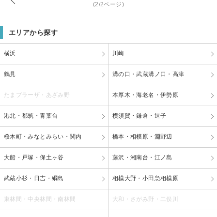
(2/2ページ)
エリアから探す
横浜
川崎
鶴見
溝の口・武蔵溝ノ口・高津
たまプラーザ・あざみ野
本厚木・海老名・伊勢原
港北・都筑・青葉台
横須賀・鎌倉・逗子
桜木町・みなとみらい・関内
橋本・相模原・淵野辺
大船・戸塚・保土ヶ谷
藤沢・湘南台・江ノ島
武蔵小杉・日吉・綱島
相模大野・小田急相模原
東林間・中央林間・南林間
大和・さがみ野・二俣川