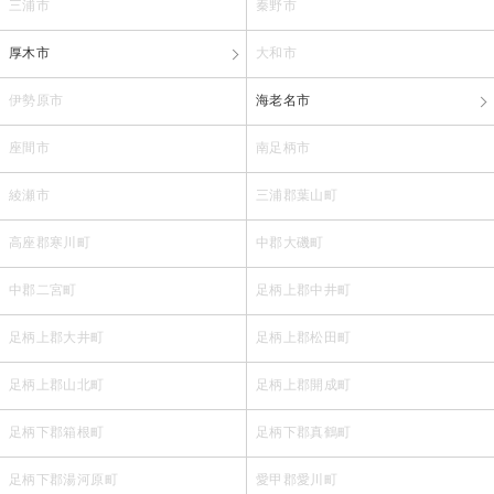
三浦市
秦野市
厚木市
大和市
伊勢原市
海老名市
座間市
南足柄市
綾瀬市
三浦郡葉山町
高座郡寒川町
中郡大磯町
中郡二宮町
足柄上郡中井町
足柄上郡大井町
足柄上郡松田町
足柄上郡山北町
足柄上郡開成町
足柄下郡箱根町
足柄下郡真鶴町
足柄下郡湯河原町
愛甲郡愛川町