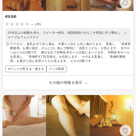
esse
-
(-件)
25年以上の経験を持ち、リピーター続出、韓国技術だからこそ特別に叶う艶出し、シ
ャープなフェイスライ
アクセス： 改札を出て右に進み、大通りに出たら左に曲がります。 直進し、「長者町
郵便局」を通り過ぎ、さらに少し進んで権利に「吉田２１ビル」が見えます。 当サロ
ンはビルの2階です、 南口を出て伊勢佐木モール方面にまいります。 伊勢佐木モール
を直進し、「長者町9丁目交差点」を右折します。 そのまま直進し、「長者町郵便
局」を過ぎた先に吉田２１ビル見えます。 ビルの2階です
ポイントが貯まる・使える
メンズ歓迎
その他の情報を表示