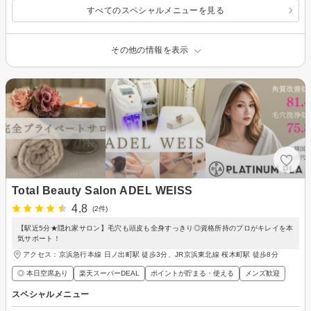
すべてのスペシャルメニューを見る
その他の情報を表示
Total Beauty Salon ADEL WEISS
4.8
(2件)
【駅近5分★隠れ家サロン】毛穴も頭皮も全身すっきり◎資格所持のプロがキレイを本
気サポート！
アクセス：京浜急行本線 日ノ出町駅 徒歩3分、JR京浜東北線 桜木町駅 徒歩8分
◎ 本日空席あり
楽天スーパーDEAL
ポイントが貯まる・使える
メンズ歓迎
スペシャルメニュー