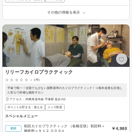
その他の情報を表示
リリーフカイロプラクティック
-
(-件)
平塚で唯一！全国でも少ない国際基準のカイロプラクティック！☆根本改善を目指し
た安心で的確な施術サロン
アクセス：JR東海道本線 平塚駅 徒歩3分
ポイントが貯まる・使える
メンズ歓迎
スペシャルメニュー
初回カイロプラクティック （各種症状）初回料＋
￥4,980
初回
施術料＝￥１２,０００➩