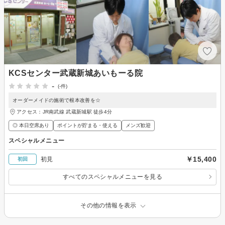
KCSセンター武蔵新城あいもーる院
-
(-件)
オーダーメイドの施術で根本改善を☆
アクセス：JR南武線 武蔵新城駅 徒歩4分
◎ 本日空席あり
ポイントが貯まる・使える
メンズ歓迎
スペシャルメニュー
￥15,400
初見
初回
すべてのスペシャルメニューを見る
その他の情報を表示