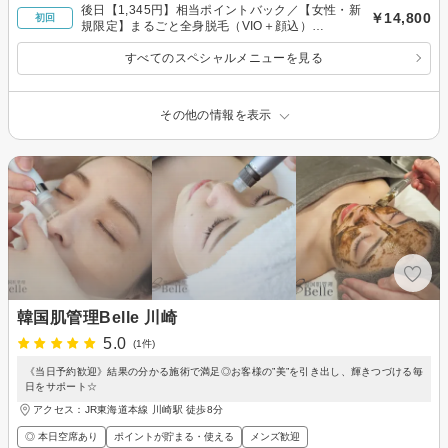
後日【1,345円】相当ポイントバック／【女性・新
￥14,800
初回
規限定】まるごと全身脱毛（VIO＋顔込）
￥14,800
すべてのスペシャルメニューを見る
その他の情報を表示
韓国肌管理Belle 川崎
5.0
(1件)
《当日予約歓迎》結果の分かる施術で満足◎お客様の”美”を引き出し、輝きつづける毎
日をサポート☆
アクセス：JR東海道本線 川崎駅 徒歩8分
◎ 本日空席あり
ポイントが貯まる・使える
メンズ歓迎