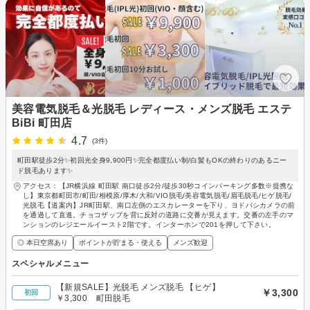
美容電気脱毛＆光脱毛 レディース・メンズ脱毛 エステ
BiBi 町田店
4.7
(3件)
町田駅徒歩2分✨初回光全身9,900円✨完全都度払い制/白髪もOKの終わりのあるニー
ド脱毛あります✨
アクセス：【JR横浜線 町田駅 南口徒歩2分/徒歩30秒コインパーキング多数※提携な
し】東京都町田市/町田/相模原/厚木/大和/VIO脱毛/美容電気脱毛/眉毛脱毛/ヒゲ脱毛/
光脱毛【道案内】JR町田駅、南口左側のエスカレーターを下り、ヨドバシカメラの前
を通過して直進。チョコザップを背に反対の道路に交番が見えます。交番の左手のマ
ンションのレジエールイースト2階です。インターホンで201を押して下さい。
◎ 本日空席あり
ポイントが貯まる・使える
メンズ歓迎
スペシャルメニュー
【新規SALE】光脱毛 メンズ脱毛 【ヒゲ】
￥3,300
初回
￥3,300 町田脱毛