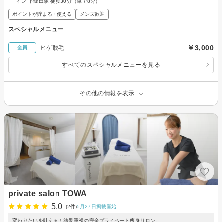
イン 下飯田駅 徒歩30分（車で8分）
ポイントが貯まる・使える
メンズ歓迎
スペシャルメニュー
￥3,000
ヒゲ脱毛
全員
すべてのスペシャルメニューを見る
その他の情報を表示
private salon TOWA
5.0
(2件)
5月27日掲載開始
変わりたいを叶える！結果重視の完全プライベート痩身サロン。