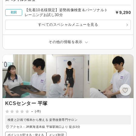
【先着10名様限定】姿勢画像検査＆パーソナルト
￥9,290
初回
レーニングお試し30分
すべてのスペシャルメニューを見る
その他の情報を表示
KCSセンター 平塚
-
(-件)
検査と計画で根本から整える 姿勢改善専門サロン
アクセス：JR東海道本線 平塚駅南口より 徒歩3分
ポイントが貯まる・使える
メンズ歓迎