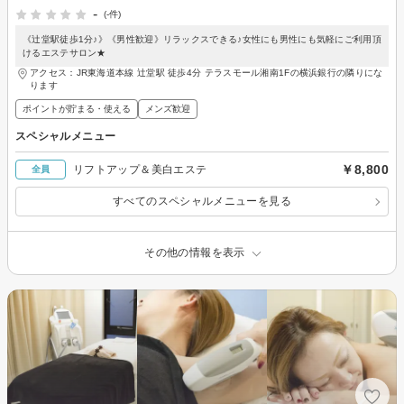
-
(-件)
《辻堂駅徒歩1分♪》《男性歓迎》リラックスできる♪女性にも男性にも気軽にご利用頂
けるエステサロン★
アクセス：JR東海道本線 辻堂駅 徒歩4分 テラスモール湘南1Fの横浜銀行の隣りにな
ります
ポイントが貯まる・使える
メンズ歓迎
スペシャルメニュー
￥8,800
リフトアップ＆美白エステ
全員
すべてのスペシャルメニューを見る
その他の情報を表示