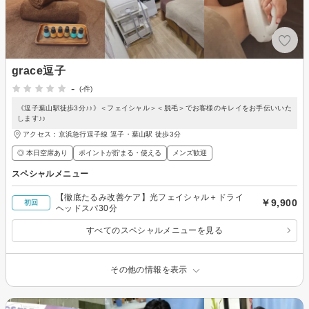
grace逗子
-
(-件)
《逗子葉山駅徒歩3分♪♪》＜フェイシャル＞＜脱毛＞でお客様のキレイをお手伝いいた
します♪♪
アクセス：京浜急行逗子線 逗子・葉山駅 徒歩3分
◎ 本日空席あり
ポイントが貯まる・使える
メンズ歓迎
スペシャルメニュー
【徹底たるみ改善ケア】光フェイシャル＋ドライ
￥9,900
初回
ヘッドスパ30分
すべてのスペシャルメニューを見る
その他の情報を表示