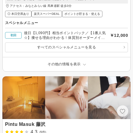
アクセス：みなとみらい線 馬車道駅 徒歩3分
◎ 本日空席あり
楽天スーパーDEAL
ポイントが貯まる・使える
スペシャルメニュー
後日【1,090円】相当ポイントバック／【1番人気
￥12,000
初回
☆】痩せる理由がわかる！体質別オーダーメイド
スリムコース全身90分
すべてのスペシャルメニューを見る
その他の情報を表示
Pintu Masuk 藤沢
4.3
(5件)