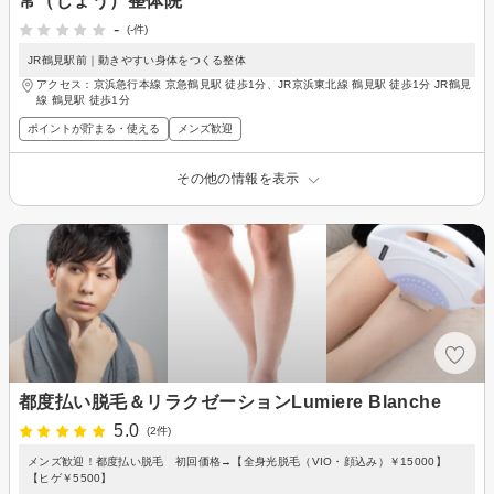
常（じょう）整体院
-
(-件)
JR鶴見駅前｜動きやすい身体をつくる整体
アクセス：京浜急行本線 京急鶴見駅 徒歩1分、JR京浜東北線 鶴見駅 徒歩1分 JR鶴見
線 鶴見駅 徒歩1分
ポイントが貯まる・使える
メンズ歓迎
その他の情報を表示
都度払い脱毛＆リラクゼーションLumiere Blanche
5.0
(2件)
メンズ歓迎！都度払い脱毛 初回価格→【全身光脱毛（VIO・顔込み）￥15000】
【ヒゲ￥5500】