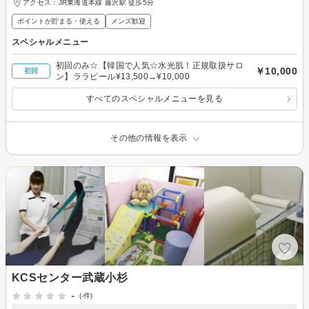
アクセス：JR東海道本線 藤沢駅 徒歩5分
ポイントが貯まる・使える
メンズ歓迎
スペシャルメニュー
初回のみ☆【韓国で人気☆水光肌！正規取扱サロ
￥10,000
初回
ン】ララピール¥13,500→¥10,000
すべてのスペシャルメニューを見る
その他の情報を表示
KCSセンター武蔵小杉
-
(-件)