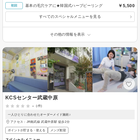
￥5,500
基本の毛穴ケアに★韓国式ハーブピーリング
初回
すべてのスペシャルメニューを見る
その他の情報を表示
KCSセンター武蔵中原
-
(-件)
一人ひとりに合わせたオーダーメイド施術♪
アクセス：JR南武線 武蔵中原駅 徒歩2分
ポイントが貯まる・使える
メンズ歓迎
スペシャルメニュー