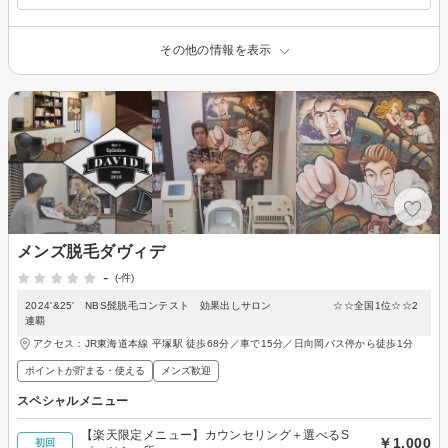
その他の情報を表示
メンズ脱毛ダヴィデ
-
(-件)
2024'&25' NBS髭脱毛コンテスト 効果出しサロン ☆☆全国1位☆☆2
連覇
アクセス：JR東海道本線 平塚駅 徒歩68分／車で15分／日向岡バス停から徒歩1分
ポイントが貯まる・使える
メンズ歓迎
スペシャルメニュー
【楽天限定メニュー】カウンセリング＋選べるS
￥1,000
初回