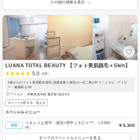
その他の情報を表示
LUANA TOTAL BEAUTY 【フォト美肌脱毛＋Skin】
5.0
(2件)
3歳からのフォト美肌配合脱毛♪肌質改善と脱毛の一石二鳥が叶う！ニキビ・アトピ
ー・敏感肌もOK
アクセス：JR東海道本線 藤沢駅 徒歩5分
ポイントが貯まる・使える
スペシャルメニュー
☆キレイな背中〈脱毛×背中ニキビケア〉☆3300
￥3,300
初回
円
すべてのスペシャルメニューを見る