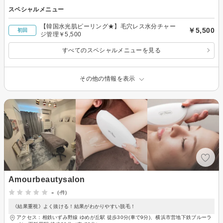
スペシャルメニュー
【韓国水光肌ピーリング★】毛穴レス水分チャー
￥5,500
初回
ジ管理￥5,500
すべてのスペシャルメニューを見る
その他の情報を表示
Amourbeautysalon
-
(-件)
《結果重視》よく抜ける！結果がわかりやすい脱毛！
アクセス：相鉄いずみ野線 ゆめが丘駅 徒歩30分(車で9分)、横浜市営地下鉄ブルーラ