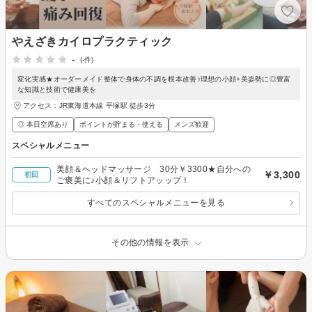
やえざきカイロプラクティック
-
(-件)
変化実感★オーダーメイド整体で身体の不調を根本改善♪理想の小顔+美姿勢に◎豊富
な知識と技術で健康美を
アクセス：JR東海道本線 平塚駅 徒歩3分
◎ 本日空席あり
ポイントが貯まる・使える
メンズ歓迎
スペシャルメニュー
美顔＆ヘッドマッサージ 30分￥3300★自分への
￥3,300
初回
ご褒美に♪小顔＆リフトアッップ！
すべてのスペシャルメニューを見る
その他の情報を表示