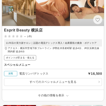
Esprit Beauty 横浜店
-
(-件)
11年目の実力派サロン｜話題の電流デトックス導入！結果重視の痩身・ボディケア
アクセス：横浜市営地下鉄ブルーライン 伊勢佐木長者町駅 徒歩4分、JR京浜東北線
関内駅 徒歩6分
ポイントが貯まる・使える
スペシャルメニュー
￥16,500
電流リンパデトックス
女性
すべてのスペシャルメニューを見る
その他の情報を表示