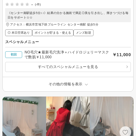
-
(-件)
《センター南駅徒歩5分♪♪》結果の分かる施術で満足◎美を引き出し、輝きつづける毎
日をサポート☆☆
アクセス：横浜市営地下鉄ブルーライン センター南駅 徒歩5分
◎ 本日空席あり
ポイントが貯まる・使える
メンズ歓迎
スペシャルメニュー
NO毛穴★最新毛穴洗浄＋ハイドロジェリーマスク
￥11,000
初回
で艶肌￥11,000
すべてのスペシャルメニューを見る
その他の情報を表示