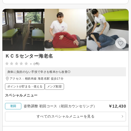
ＫＣＳセンター海老名
-
(-件)
身体に負担のない手技で辛さを根本から改善◎
アクセス：相鉄本線 海老名駅 徒歩17分
ポイントが貯まる・使える
メンズ歓迎
スペシャルメニュー
￥12,430
姿勢調整 初回コース（初回カウンセリング）
初回
すべてのスペシャルメニューを見る