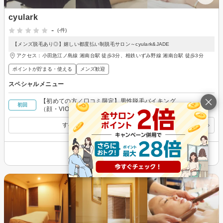
cyulark
-
(-件)
【メンズ脱毛あり◎】嬉しい都度払い制脱毛サロン～cyulark&JADE
アクセス：小田急江ノ島線 湘南台駅 徒歩3分、相鉄いずみ野線 湘南台駅 徒歩3分
ポイントが貯まる・使える
メンズ歓迎
スペシャルメニュー
【初めての方／口コミ限定】男性脱毛バイキング
￥7,000
初回
（顔・VIOは除く）
すべてのスペシャルメニューを見る
その他の情報を表示