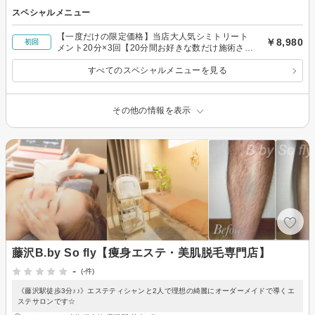
スペシャルメニュー
【一度だけの限定価格】当店大人気シミトリート
￥8,980
初回
メント20分×3回【20分間お好きな数だけ施術され
放題】
すべてのスペシャルメニューを見る
その他の情報を表示
藤沢B.by So fly【痩身エステ・美肌脱毛専門店】
-
(-件)
《藤沢駅徒歩3分♪♪》エステティシャンと2人で理想の綺麗にオーダーメイドで導くエ
ステサロンです☆