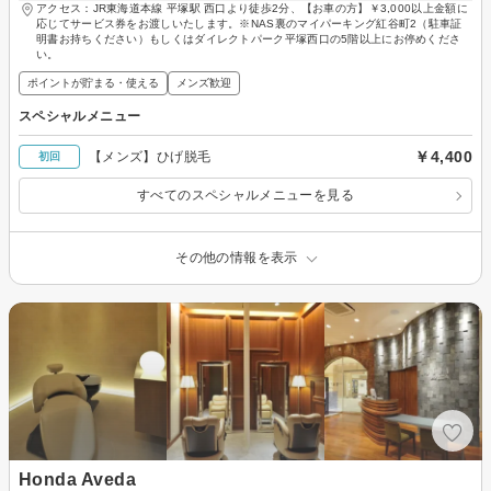
アクセス：JR東海道本線 平塚駅 西口より徒歩2分、【お車の方】￥3,000以上金額に
応じてサービス券をお渡しいたします。※NAS裏のマイパーキング紅谷町2（駐車証
明書お持ちください）もしくはダイレクトパーク平塚西口の5階以上にお停めくださ
い。
ポイントが貯まる・使える
メンズ歓迎
スペシャルメニュー
￥4,400
【メンズ】ひげ脱毛
初回
すべてのスペシャルメニューを見る
その他の情報を表示
Honda Aveda