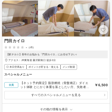
門田カイロ
-
(-件)
【駅チカ☆】長年のお悩みも「門田カイロ」にお任せ下さい♪
アクセス：JR東海道 藤沢駅南口 徒歩3分
◎ 本日空席あり
ポイントが貯まる・使える
メンズ歓迎
スペシャルメニュー
【ネット予約限定】脂肪燃焼（骨盤矯正）ダイエ
￥6,500
全員
ット体験 とにかく体重を落としたい方、失敗者を
繰り返す方
すべてのスペシャルメニューを見る
その他の情報を表示