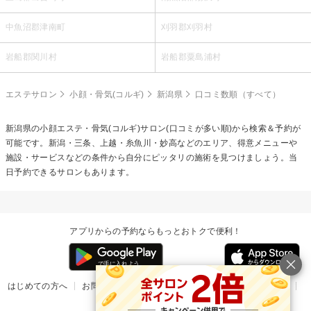
中魚沼郡津南町
刈羽郡刈羽村
岩船郡関川村
岩船郡粟島浦村
エステサロン
小顔・骨気(コルギ)
新潟県
口コミ数順（すべて）
新潟県の
小顔エステ・骨気(コルギ)
サロン(口コミが多い順)から検索＆予約が
可能です。新潟・三条、上越・糸魚川・妙高などのエリア、得意メニューや
施設・サービスなどの条件から自分にピッタリの施術を見つけましょう。当
日予約できるサロンもあります。
アプリからの予約ならもっとおトクで便利！
はじめての方へ
お問い合わせ
ヘルプ
リリース情報
利用規約
掲載ご希望のサロン様