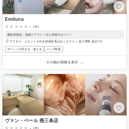
Emiluna
-
(-件)
最新型脱毛・美肌ケアでトータル美容サポート！
アクセス：えちごトキめき鉄道妙高はねうまライン 直江津駅 徒歩7分
ポイントが貯まる・使える
メンズ歓迎
その他の情報を表示
ヴァン・ベール 燕三条店
-
(-件)