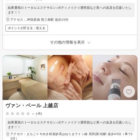
結果重視のトータルエステサロン♪ボディメイク☆透明肌など美への追及を応援いたし
ます！！
アクセス：JR弥彦線 燕三条駅 徒歩10分
ポイントが貯まる・使える
その他の情報を表示
ヴァン・ベール 上越店
-
(-件)
結果重視のトータルエステサロン♪ボディメイク☆透明肌など美への追及を応援いたし
ます！！
アクセス：えちごトキめき鉄道妙高はねうまライン線 高田(新潟)駅 徒歩45分（車で1
1分）