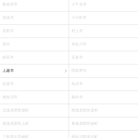
新発田市
小千谷市
加茂市
十日町市
見附市
村上市
燕市
糸魚川市
妙高市
五泉市
上越市
阿賀野市
佐渡市
魚沼市
南魚沼市
胎内市
北蒲原郡聖籠町
西蒲原郡弥彦村
南蒲原郡田上町
東蒲原郡阿賀町
三島郡出雲崎町
南魚沼郡湯沢町