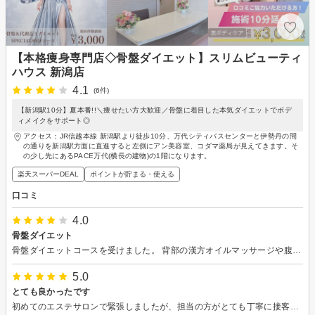
【本格痩身専門店◇骨盤ダイエット】スリムビューティ
ハウス 新潟店
4.1
(6件)
【新潟駅10分】夏本番!!＼痩せたい方大歓迎／骨盤に着目した本気ダイエットでボデ
ィメイクをサポート◎
アクセス：JR信越本線 新潟駅より徒歩10分、万代シティバスセンターと伊勢丹の間
の通りを新潟駅方面に直進すると左側にアン美容室、コダマ薬局が見えてきます。そ
の少し先にあるPACE万代(横長の建物)の1階になります。
楽天スーパーDEAL
ポイントが貯まる・使える
口コミ
4.0
骨盤ダイエット
骨盤ダイエットコースを受けました。 背部の漢方オイルマッサージや腹部のマシン、下肢の裏側をハンドでマッサージなど痛みはなく気持ちの良いものでした マシンを使ってインナーマッスルを鍛えて骨盤を整えるそうです ありがとうございました。
5.0
とても良かったです
初めてのエステサロンで緊張しましたが、担当の方がとても丁寧に接客してくださりリラックスして受けられました。 数値や体の状態も細かく計って説明していただき、色々知れたので良かったです！ 施術も効いているのが実感出来たので、続けていけばしっかり効果が出そうだと思いました。（マッサージがとても気持ち良かったです） 店内も綺麗で雰囲気も良かったので、周りにもおすすめしようと思います(^^)ありがとうございました！