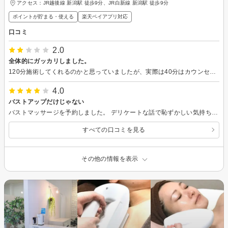
アクセス：JR越後線 新潟駅 徒歩9分、JR白新線 新潟駅 徒歩9分
ポイントが貯まる・使える
楽天ペイアプリ対応
口コミ
2.0
全体的にガッカリしました。
120分施術してくれるのかと思っていましたが、実際は40分はカウンセリングシートを書きながらの待ち時間で、35分間が施術時間、残りはまた次回の話といったところでした。 シミ改善かけ放題のはずが、たったの５分間の中でのかけ放題で、実際かけて頂いたのは左頬の６箇所だけでした。 ここまでくると記載されているコース名と内容が随分違うなと思いましたが、その日赤みがあった上からメイクして出掛けて、クレンジング後は小鼻の黒ずみが少し綺麗になっていました。 施術台はマッサージチェアになっていて、ゴツゴツしていて固く、腰の悪い私にはとてもリラックス出来る空間ではありませんでした。 お肌に悩みをかかえての来店でしたが、期待していた分、正直がっかりしました。
4.0
バストアップだけじゃない
バストマッサージを予約しました。 デリケートな話で恥ずかしい気持ちもありましたが、親身になって相談に応じて下さいました。 一回では効果は分かりにくいし、最初にその事も説明して頂きましたが回数を重ねるとハリが出て、更に嬉しいことに産毛も薄くなるという事でした！ 通常の価額とお得なプラン価額に開きがあり、ちょっと驚きました。
すべての口コミを見る
その他の情報を表示