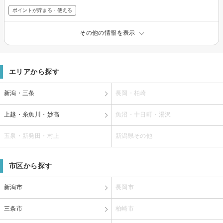
ポイントが貯まる・使える
その他の情報を表示
エリアから探す
新潟・三条
長岡・柏崎
上越・糸魚川・妙高
魚沼・十日町・湯沢
五泉・新発田・村上
新潟県その他
市区から探す
新潟市
長岡市
三条市
柏崎市