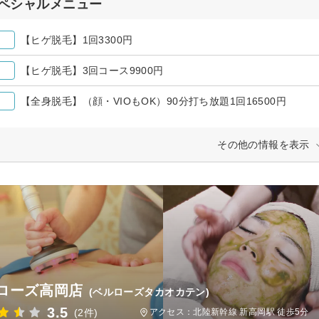
ペシャルメニュー
【ヒゲ脱毛】1回3300円
【ヒゲ脱毛】3回コース9900円
【全身脱毛】（顔・VIOもOK）90分打ち放題1回16500円
その他の情報を表示
ローズ高岡店
(ベルローズタカオカテン)
3.5
(2件)
アクセス：北陸新幹線 新高岡駅 徒歩5分