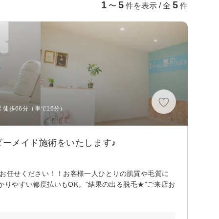
1
5
5
〜
件を表示 / 全
件
 徒歩66分（車で16分）
ーメイド施術をいたします♪
”にお任せください！！お客様一人ひとりの肌質や毛質に
りやすい都度払いもOK。”結果の出る脱毛★”ご来店お