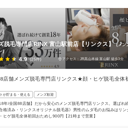
ズ脱毛専門店RINX 富山駅前店【リンクス】
(メン
ン)
4.9
(25件)
アクセス：JR高山本線 富山駅 徒歩3分
88店舗メンズ脱毛専門店リンクス★顔・ヒゲ脱毛全体初
トが貯まる・使える
メンズ歓迎
18年/全国88店舗】だから安心のメンズ脱毛専門店リンクス。選ば
合格済み・リンクスオリジナル脱毛器》男性のムダ毛のお悩みはリン
・ヒゲ脱毛全体初回おためし900円【21時まで営業】