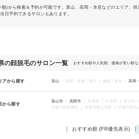
い順)から検索＆予約が可能です。富山、高岡・氷見などのエリア、
。当日予約できるサロンもあります。
県の顔脱毛のサロン一覧
おすすめ順や人気順、価格が安い順な
リアから探す
富山
黒部・魚津・滑川
砺波・射水
高岡
富山市
高岡市
魚津市
氷見市
滑川市
区から探す
中新川郡舟橋村
中新川郡上市町
中新川郡立
おすすめ順 (PR優先表示)