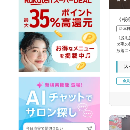
《桜
◎ 本
《脱毛
ダ毛の
放題コ
ス
全員