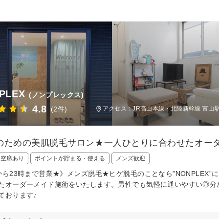
PLEX
(ノンプレックス)
4.8
(2件)
アクセス：JR高山本線・北陸新幹線 富山駅
のための美肌脱毛サロン★一人ひとりに合わせたオーダ
日空席あり
ポイントが貯まる・使える
メンズ歓迎
から23時まで営業★》メンズ脱毛★ヒゲ脱毛のことなら”NONPLEX
たオーダーメイド施術をいたします。男性でも気軽に通いやすい◎分か
ております♪