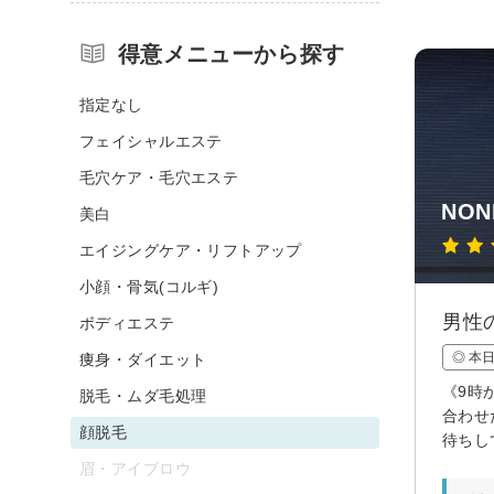
得意メニューから探す
指定なし
フェイシャルエステ
毛穴ケア・毛穴エステ
NON
美白
エイジングケア・リフトアップ
小顔・骨気(コルギ)
男性
ボディエステ
◎ 本
痩身・ダイエット
《9時
脱毛・ムダ毛処理
合わせ
顔脱毛
待ちし
眉・アイブロウ