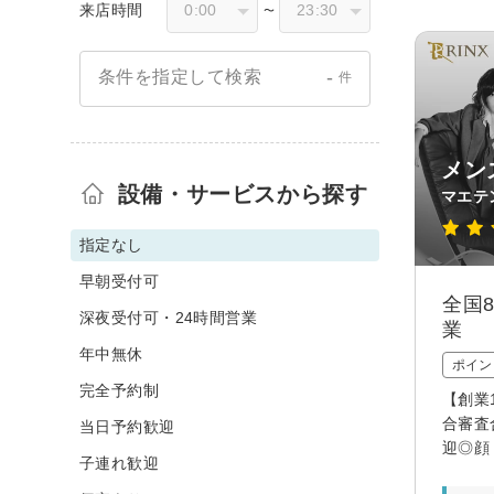
来店時間
〜
-
条件を指定して検索
件
メン
設備・サービスから探す
マエテ
指定なし
早朝受付可
全国
深夜受付可・24時間営業
業
年中無休
ポイン
完全予約制
【創業
合審査
当日予約歓迎
迎◎顔
子連れ歓迎