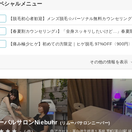
ペシャルメニュー
【脱毛初心者歓迎】メンズ脱毛☆パーソナル無料カウンセリング
【春夏割カウンセリング♪】「全身スッキリしたいけど…」春夏
【痛み極少ヒゲ】初めての方限定｜ヒゲ脱毛 97%OFF〈900円
その他の情報を表示
ーバルサロンNiebuhr
(リムーバサロンニーバー)
-
(-件)
アクセス：富山地方鉄道１系統 荒町(富山)駅 徒