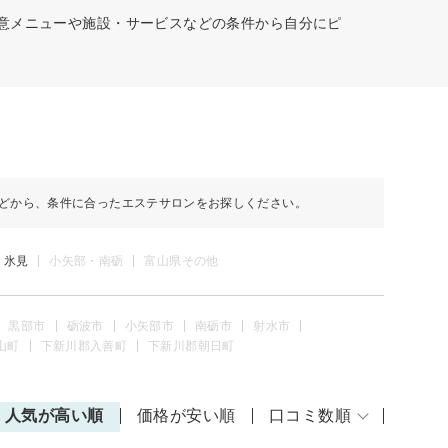
得意メニューや施設・サービスなどの条件から自分にピ
どから、条件に合ったエステサロンをお探しください。
・氷見
小矢部・南砺
富山県その他
黒部市
砺波市
小矢部市
南砺市
射水市
山町
下新川郡入善町
下新川郡朝日町
人気が高い順
価格が安い順
口コミ数順