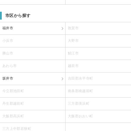
市区から探す
福井市
敦賀市
小浜市
大野市
勝山市
鯖江市
あわら市
越前市
坂井市
吉田郡永平寺町
今立郡池田町
南条郡南越前町
丹生郡越前町
三方郡美浜町
大飯郡高浜町
大飯郡おおい町
三方上中郡若狭町