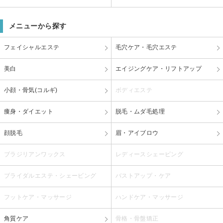
メニューから探す
フェイシャルエステ
毛穴ケア・毛穴エステ
美白
エイジングケア・リフトアップ
小顔・骨気(コルギ)
ボディエステ
痩身・ダイエット
脱毛・ムダ毛処理
顔脱毛
眉・アイブロウ
ブラジリアンワックス
レディースシェービング
ブライダルエステ・シェービング
バストアップ・ケア
フットケア・マッサージ
ハンドケア・マッサージ
角質ケア
骨格・骨盤矯正