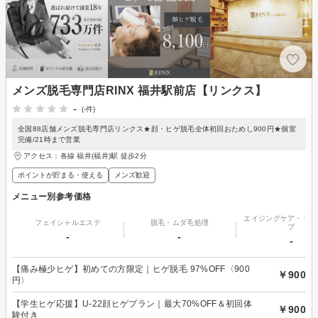
メンズ脱毛専門店RINX 福井駅前店【リンクス】
-
(-件)
全国88店舗メンズ脱毛専門店リンクス★顔・ヒゲ脱毛全体初回おためし900円★個室
完備/21時まで営業
アクセス：各線 福井(福井)駅 徒歩2分
ポイントが貯まる・使える
メンズ歓迎
メニュー別参考価格
エイジングケア・リフ
フェイシャルエステ
脱毛・ムダ毛処理
プ
-
-
-
【痛み極少ヒゲ】初めての方限定｜ヒゲ脱毛 97%OFF〈900
￥900
円〉
【学生ヒゲ応援】U-22顔ヒゲプラン｜最大70%OFF＆初回体
￥900
験付き