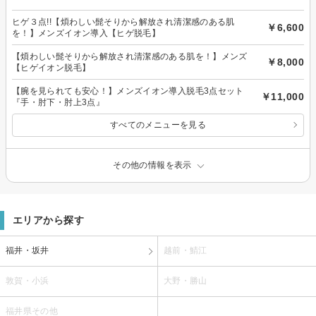
ヒゲ３点!!【煩わしい髭そりから解放され清潔感のある肌
￥6,600
を！】メンズイオン導入【ヒゲ脱毛】
【煩わしい髭そりから解放され清潔感のある肌を！】メンズ
￥8,000
【ヒゲイオン脱毛】
【腕を見られても安心！】メンズイオン導入脱毛3点セット
￥11,000
『手・肘下・肘上3点』
すべてのメニューを見る
その他の情報を表示
エリアから探す
福井・坂井
越前・鯖江
敦賀・小浜
大野・勝山
福井県その他