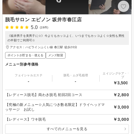
脱毛サロン エピノン 坂井市春江店
5.0
(19件)
《福井男子を美男子に☆》今よりもカッコよく、いつまでもカッコよく☆女性も男性
の半額でご利用可☆
アクセス：ハピラインふくい線 春江駅 徒歩20分
ポイントが貯まる・使える
メンズ歓迎
メニュー別参考価格
エイジングケア・リフ
フェイシャルエステ
脱毛・ムダ毛処理
プ
-
-
￥3,500～
￥2,800
【レディース脱毛】両わき脱毛 初回2回コース
【究極の新メニュー☆人気につき数名限定】ドライヘッドマ
￥3,000
ッサージ お試し
￥3,000
【レディース】ワキ脱毛
すべてのメニューを見る