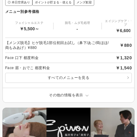
◎ 本日空席あり
ポイントが貯まる・使える
メンズ歓迎
メニュー別参考価格
エイジングケア・リフ
フェイシャルエステ
脱毛・ムダ毛処理
プ
￥5,500～
-
￥6,600～
【メンズ脱毛】ヒゲ脱毛1部位初回お試し（鼻下/あご/両ほほ/
￥880
両もみあげ）¥880
￥1,320
Face 口下 都度料金
￥1,540
Face 眉・おでこ 都度料金
すべてのメニューを見る
その他の情報を表示