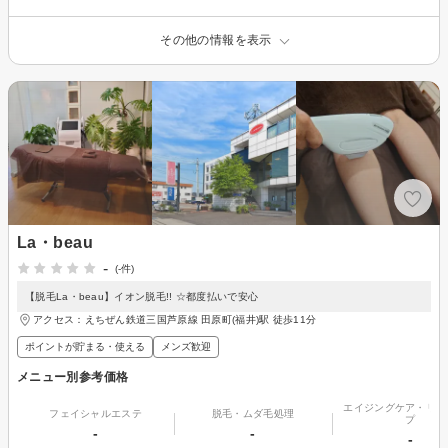
その他の情報を表示
La・beau
-
(-件)
【脱毛La・beau】イオン脱毛!! ☆都度払いで安心
アクセス：えちぜん鉄道三国芦原線 田原町(福井)駅 徒歩11分
ポイントが貯まる・使える
メンズ歓迎
メニュー別参考価格
エイジングケア・リフ
フェイシャルエステ
脱毛・ムダ毛処理
プ
-
-
-