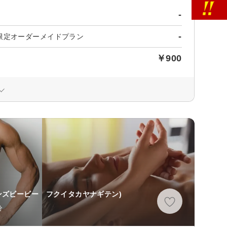
-
-
限定オーダーメイドプラン
￥900
〉
ンズビービー フクイタカヤナギテン)
分