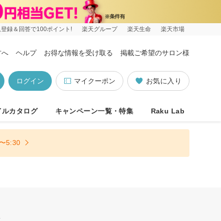
登録＆回答で100ポイント!
楽天グループ
楽天生命
楽天市場
方へ
ヘルプ
お得な情報を受け取る
掲載ご希望のサロン様
ログイン
マイクーポン
お気に入り
イルカタログ
キャンペーン一覧・特集
Raku Lab
5:30
迎