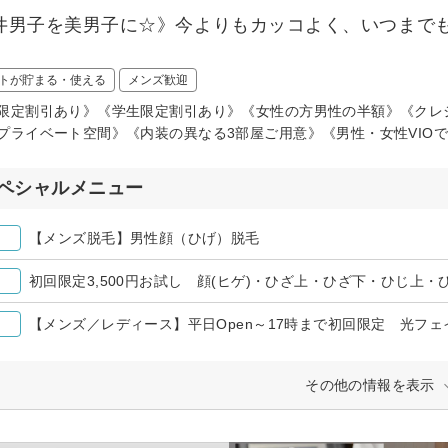
井男子を美男子に☆》今よりもカッコよく、いつまで
トが貯まる・使える
メンズ歓迎
限定割引あり》《学生限定割引あり》《女性の方男性の半額》《クレ
プライベート空間》《内装の異なる3部屋ご用意》《男性・女性VIO
ペシャルメニュー
【メンズ脱毛】男性顔（ひげ）脱毛
初回限定3,500円お試し 顔(ヒゲ)・ひざ上・ひざ下・ひじ上・ひ
【メンズ／レディース】平日Open～17時まで初回限定 光フェイ
その他の情報を表示