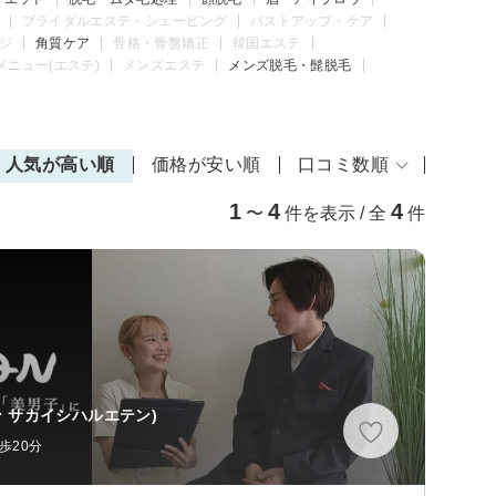
ブライダルエステ・シェービング
バストアップ・ケア
ジ
角質ケア
骨格・骨盤矯正
韓国エステ
メニュー(エステ)
メンズエステ
メンズ脱毛・髭脱毛
人気が高い順
価格が安い順
口コミ数順
1
4
4
〜
件を表示 / 全
件
ン サカイシハルエテン)
歩20分