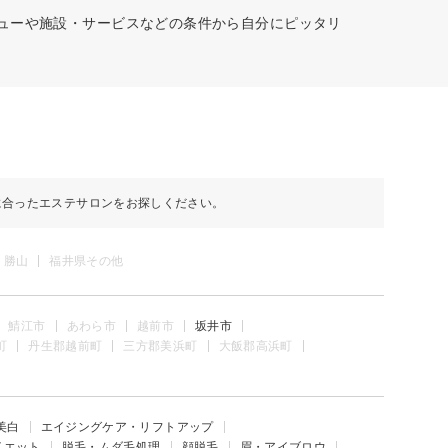
ニューや施設・サービスなどの条件から自分にピッタリ
に合ったエステサロンをお探しください。
・勝山
福井県その他
鯖江市
あわら市
越前市
坂井市
町
丹生郡越前町
三方郡美浜町
大飯郡高浜町
美白
エイジングケア・リフトアップ
イエット
脱毛・ムダ毛処理
顔脱毛
眉・アイブロウ