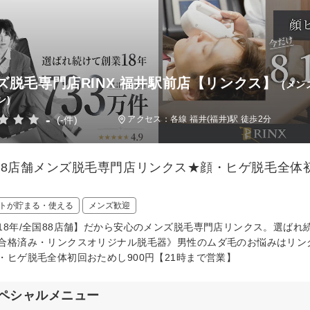
ズ脱毛専門店RINX 福井駅前店【リンクス】
(メン
ン)
-
(-件)
アクセス：各線 福井(福井)駅 徒歩2分
88店舗メンズ脱毛専門店リンクス★顔・ヒゲ脱毛全体初
トが貯まる・使える
メンズ歓迎
18年/全国88店舗】だから安心のメンズ脱毛専門店リンクス。選ば
合格済み・リンクスオリジナル脱毛器》男性のムダ毛のお悩みはリン
・ヒゲ脱毛全体初回おためし900円【21時まで営業】
ペシャルメニュー