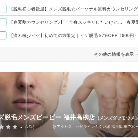
【脱毛初心者歓迎】メンズ脱毛☆パーソナル無料カウンセリング
【春夏割カウンセリング♪】「全身スッキリしたいけど…」春夏
【痛み極少ヒゲ】初めての方限定｜ヒゲ脱毛 97%OFF〈900円
その他の情報を表示
ズ脱毛メンズビービー 福井高柳店
(メンズダツモウメ
-
(-件)
アクセス：ハピラインふくい線 福井駅 車で20