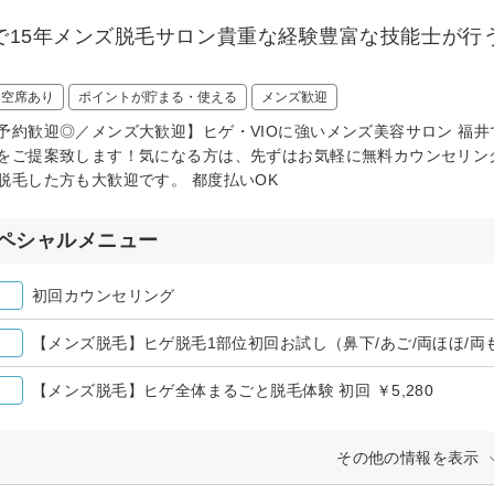
で15年メンズ脱毛サロン貴重な経験豊富な技能士が行
！
日空席あり
ポイントが貯まる・使える
メンズ歓迎
予約歓迎◎／メンズ大歓迎】ヒゲ・VIOに強いメンズ美容サロン 福
をご提案致します！気になる方は、先ずはお気軽に無料カウンセリン
脱毛した方も大歓迎です。 都度払いOK
ペシャルメニュー
初回カウンセリング
【メンズ脱毛】ヒゲ脱毛1部位初回お試し（鼻下/あご/両ほほ/両も
【メンズ脱毛】ヒゲ全体まるごと脱毛体験 初回 ￥5,280
その他の情報を表示