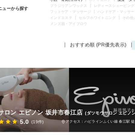
ブラジリアンワックス
レディースシェービング
ニューから探す
フットケア・マッサージ
ハンドケア・マッサー
インドエステ
セルフホワイトニング
その他
メンズ眉・アイブロウ
おすすめ順 (PR優先表示)
サロン エピノン 坂井市春江店
(ダツモウサロン エピノ
5.0
(19件)
アクセス：ハピラインふくい線 春江駅 徒