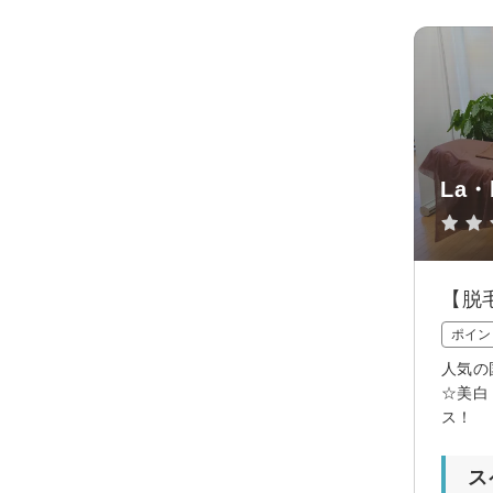
La・
【脱毛
ポイン
人気の
☆美白
ス！
ス