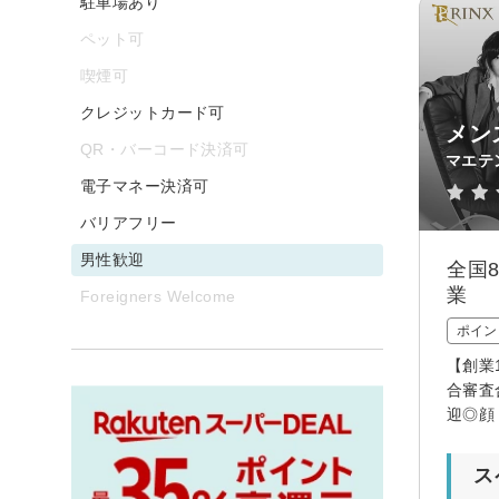
駐車場あり
ペット可
喫煙可
クレジットカード可
メン
QR・バーコード決済可
マエテ
電子マネー決済可
バリアフリー
男性歓迎
全国
業
Foreigners Welcome
ポイン
【創業
合審査
迎◎顔
ス