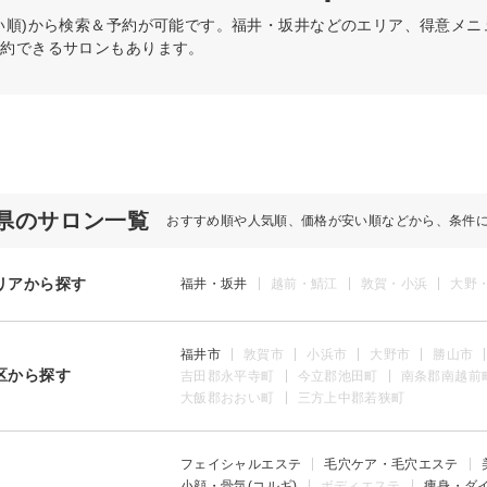
い順)から検索＆予約が可能です。福井・坂井などのエリア、得意メ
予約できるサロンもあります。
県のサロン一覧
おすすめ順や人気順、価格が安い順などから、条件
リアから探す
福井・坂井
越前・鯖江
敦賀・小浜
大野
福井市
敦賀市
小浜市
大野市
勝山市
区から探す
吉田郡永平寺町
今立郡池田町
南条郡南越前
大飯郡おおい町
三方上中郡若狭町
フェイシャルエステ
毛穴ケア・毛穴エステ
小顔・骨気(コルギ)
ボディエステ
痩身・ダ