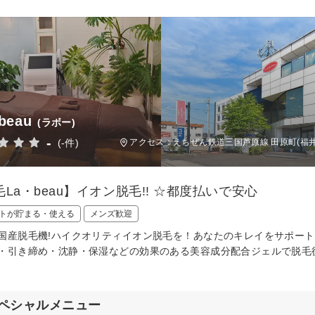
beau
(ラボー)
-
(-件)
アクセス：えちぜん鉄道三国芦原線 田原町(福井)
La・beau】イオン脱毛!! ☆都度払いで安心
トが貯まる・使える
メンズ歓迎
国産脱毛機!ハイクオリティイオン脱毛を！あなたのキレイをサポート
・引き締め・沈静・保湿などの効果のある美容成分配合ジェルで脱毛
ペシャルメニュー