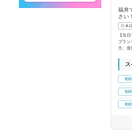
福井
さい
◎ 本
【当日
プラン
方、昔
ス
初回
初回
初回