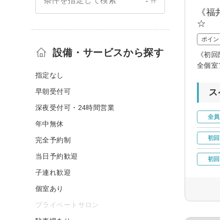
-
条件を指定して検索
件
《福
☆
ポイン
設備・サービスから探す
《初回
全個室
指定なし
早朝受付可
ス
深夜受付可・24時間営業
全員
年中無休
初回
完全予約制
当日予約歓迎
初回
子連れ歓迎
個室あり
プライベートサロン