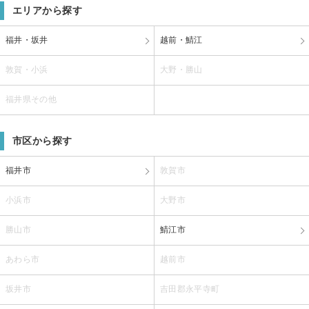
エリアから探す
福井・坂井
越前・鯖江
敦賀・小浜
大野・勝山
福井県その他
市区から探す
福井市
敦賀市
小浜市
大野市
勝山市
鯖江市
あわら市
越前市
坂井市
吉田郡永平寺町