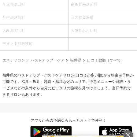
今立郡池田町
南条郡南越前町
丹生郡越前町
三方郡美浜町
大飯郡高浜町
大飯郡おおい町
三方上中郡若狭町
エステサロン
バストアップ・ケア
福井県
口コミ数順（すべて）
福井県の
バストアップ・バストケア
サロン(口コミが多い順)から検索＆予約が
可能です。福井・坂井、越前・鯖江などのエリア、得意メニューや施設・サ
ービスなどの条件から自分にピッタリの施術を見つけましょう。当日予約で
きるサロンもあります。
アプリからの予約ならもっとおトクで便利！