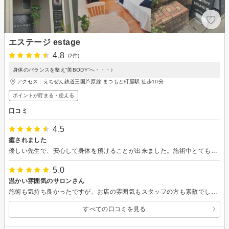
エステージ estage
4.8
(2件)
身体のバランスを整え“美BODY”へ・・・♪
アクセス：えちぜん鉄道三国芦原線 まつもと町屋駅 徒歩10分
ポイントが貯まる・使える
口コミ
4.5
癒されました
優しい先生で、安心して身体を預けることが出来ました。施術中とても眠たくなり、心も楽になったと感じました。
5.0
温かい雰囲気のサロンさん
施術も気持ち良かったですが、お店の雰囲気もスタッフの方も素敵でした！ またお願いしたいと思います！
すべての口コミを見る