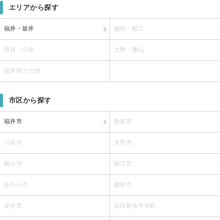
エリアから探す
福井・坂井
越前・鯖江
敦賀・小浜
大野・勝山
福井県その他
市区から探す
福井市
敦賀市
小浜市
大野市
勝山市
鯖江市
あわら市
越前市
坂井市
吉田郡永平寺町