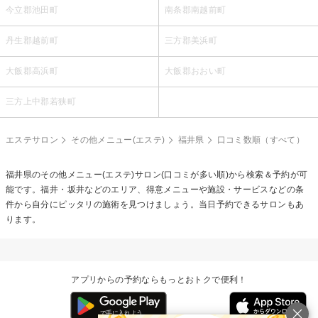
今立郡池田町
南条郡南越前町
丹生郡越前町
三方郡美浜町
大飯郡高浜町
大飯郡おおい町
三方上中郡若狭町
エステサロン
その他メニュー(エステ)
福井県
口コミ数順（すべて）
福井県の
その他メニュー(エステ)
サロン(口コミが多い順)から検索＆予約が可
能です。福井・坂井などのエリア、得意メニューや施設・サービスなどの条
件から自分にピッタリの施術を見つけましょう。当日予約できるサロンもあ
ります。
アプリからの予約ならもっとおトクで便利！