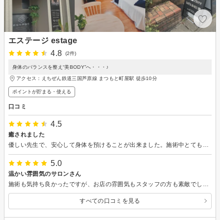
エステージ estage
4.8
(2件)
身体のバランスを整え“美BODY”へ・・・♪
アクセス：えちぜん鉄道三国芦原線 まつもと町屋駅 徒歩10分
ポイントが貯まる・使える
口コミ
4.5
癒されました
優しい先生で、安心して身体を預けることが出来ました。施術中とても眠たくなり、心も楽になったと感じました。
5.0
温かい雰囲気のサロンさん
施術も気持ち良かったですが、お店の雰囲気もスタッフの方も素敵でした！ またお願いしたいと思います！
すべての口コミを見る