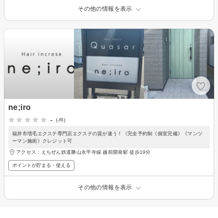
その他の情報を表示
ne;iro
-
(-件)
福井市増毛エクステ専門店エクステの質が違う！《完全予約制《個室完備》《マンツ
ーマン施術》クレジット可
アクセス：えちぜん鉄道勝山永平寺線 越前開発駅 徒歩19分
ポイントが貯まる・使える
その他の情報を表示