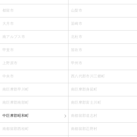
都留市
山梨市
大月市
韮崎市
南アルプス市
北杜市
甲斐市
笛吹市
上野原市
甲州市
中央市
西八代郡市川三郷町
南巨摩郡早川町
南巨摩郡身延町
南巨摩郡南部町
南巨摩郡富士川町
中巨摩郡昭和町
南都留郡道志村
南都留郡西桂町
南都留郡忍野村