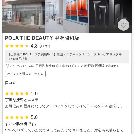
POLA THE BEAUTY 甲府昭和店
4.8
(112件)
【山梨県内POLAエステ実績No.1】新規エステキャンペーン→スキンケアサンプル
（7489円相当）
アクセス：中央線 甲府駅 徒歩55分（車で16分）、JR身延線 国母駅 徒歩25分
ポイントが貯まる・使える
口コミ
5.0
丁寧な接客とエステ
お肌悩みを親身になってアドバイスをしてくれて日々のケアを頑張ろう！と思えるようになりました。癒しのエステもありがとうございました。
5.0
すごい肌分析です。
SNSでバズっていたのでやってみたくて伺いました。対応も素晴らしく診断結果も細かく説明してくれました。スキンケア選びの参考になりました。