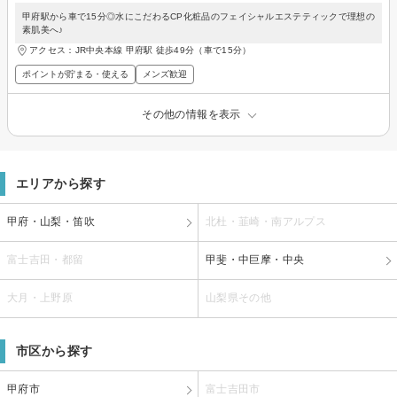
甲府駅から車で15分◎水にこだわるCP化粧品のフェイシャルエステティックで理想の
素肌美へ♪
アクセス：JR中央本線 甲府駅 徒歩49分（車で15分）
ポイントが貯まる・使える
メンズ歓迎
その他の情報を表示
エリアから探す
甲府・山梨・笛吹
北杜・韮崎・南アルプス
富士吉田・都留
甲斐・中巨摩・中央
大月・上野原
山梨県その他
市区から探す
甲府市
富士吉田市