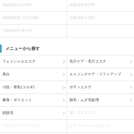
南都留郡山中湖村
南都留郡鳴沢村
南都留郡富士河口湖町
北都留郡小菅村
北都留郡丹波山村
メニューから探す
フェイシャルエステ
毛穴ケア・毛穴エステ
美白
エイジングケア・リフトアップ
小顔・骨気(コルギ)
ボディエステ
痩身・ダイエット
脱毛・ムダ毛処理
顔脱毛
眉・アイブロウ
ブラジリアンワックス
レディースシェービング