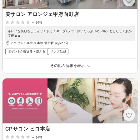
美サロン アロンジェ甲府向町店
-
(-件)
キレイな美肌をしっかり！長く！キープ♪ツヤ・潤いたっぷりのツルンとしたモチ肌が
実現★★
アクセス：JR中央本線 酒折駅 徒歩27分
ポイントが貯まる・使える
メンズ歓迎
その他の情報を表示
CPサロン ヒロ本店
-
(-件)