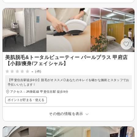
美肌脱毛&トータルビューティー パールプラス 甲府店
【小顔/痩身/フェイシャル】
-
(-件)
【甲斐住吉駅徒歩9分】脱毛がオススメ◎あなたのキレイを確かな施術とスタッフでお
手伝いいたします！
アクセス：JR身延線 甲斐住吉駅 徒歩9分
ポイントが貯まる・使える
その他の情報を表示