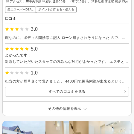
アクセス：JR中央本線 甲府駅 徒歩60分 （車で15分）、JR身延線 常永駅 徒歩15分
楽天スーパーDEAL
ポイントが貯まる・使える
口コミ
3.0
顔なのに、ボディの問診票に記入 ローン組まされそうになった ので、帰ってきた。
5.0
よかったです！
対応していただいたスタッフの方みんな対応がよかったです。 エステとか、勧誘が怖かったですが話を聞いてくれておすすめのコースなど丁寧に教えていただけました。 施術も丁寧で安心しました。
1.0
担当の方が煙草臭くて驚きました。 4400円で脱毛体験が出来るというので、きれいになるまで脱毛続けたくて行ってみましたが、｢マスク取ってみて｣とインフルエンザ懸念でのマスク着用を取ってと言われ取ったら、｢シミが凄い！｣と携帯で撮られて、初回にシミ12回コースor24回コースを凄い勢いで契約勧めて来られました。 全てに驚きました。
すべての口コミを見る
その他の情報を表示