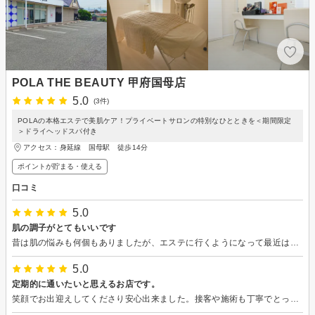
POLA THE BEAUTY 甲府国母店
5.0
(3件)
POLAの本格エステで美肌ケア！プライベートサロンの特別なひとときを＜期間限定
＞ドライヘッドスパ付き
アクセス：身延線 国母駅 徒歩14分
ポイントが貯まる・使える
口コミ
5.0
肌の調子がとてもいいです
昔は肌の悩みも何個もありましたが、エステに行くようになって最近は肌の調子がとてもよく、日頃のお手入れも気をつけるように意識するようになりました！ 何より肌がキレイと周りの人から言ってもらえることが増え、とても嬉しいです！！ その時によって肌の悩みは変わりますが、親身になって悩みを聞いて下さり、それにあったお手入れ方法などアドバイスをいただけるので、自分もより意識しながら肌がもっとキレイになるといいなと思っています！
5.0
定期的に通いたいと思えるお店です。
笑顔でお出迎えしてくださり安心出来ました。接客や施術も丁寧でとっても良かったです。１回のエステで毛穴が目立たなくなり小顔効果も抜群です。全体的に大満足でまたリピートさせていただきますので宜しくお願い致します。