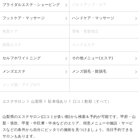
ブライダルエステ・シェービング
バストアップ・ケア
フットケア・マッサージ
ハンドケア・マッサージ
角質ケア
骨格・骨盤矯正
韓国エステ
インドエステ
セルフホワイトニング
その他メニュー(エステ)
メンズエステ
メンズ脱毛・髭脱毛
メンズ眉・アイブロウ
エステサロン
山梨県
駐車場あり
口コミ数順（すべて）
山梨県のエステサロン(口コミが多い順)から検索＆予約が可能です。甲府・山
梨・笛吹、甲斐・中巨摩・中央などのエリア、得意メニューや施設・サービ
スなどの条件から自分にピッタリの施術を見つけましょう。当日予約できる
サロンもあります。