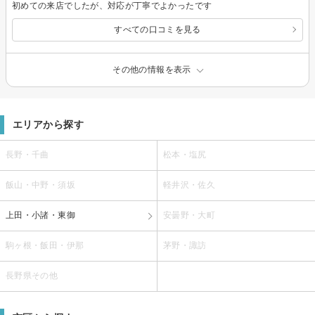
初めての来店でしたが、対応が丁寧でよかったです
すべての口コミを見る
その他の情報を表示
エリアから探す
長野・千曲
松本・塩尻
飯山・中野・須坂
軽井沢・佐久
上田・小諸・東御
安曇野・大町
駒ヶ根・飯田・伊那
茅野・諏訪
長野県その他