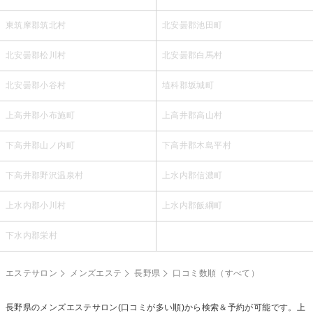
東筑摩郡筑北村
北安曇郡池田町
北安曇郡松川村
北安曇郡白馬村
北安曇郡小谷村
埴科郡坂城町
上高井郡小布施町
上高井郡高山村
下高井郡山ノ内町
下高井郡木島平村
下高井郡野沢温泉村
上水内郡信濃町
上水内郡小川村
上水内郡飯綱町
下水内郡栄村
エステサロン
メンズエステ
長野県
口コミ数順（すべて）
長野県の
メンズエステ
サロン(口コミが多い順)から検索＆予約が可能です。上