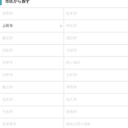
市区から探す
長野市
松本市
上田市
岡谷市
飯田市
諏訪市
須坂市
小諸市
伊那市
駒ヶ根市
中野市
大町市
飯山市
茅野市
塩尻市
佐久市
千曲市
東御市
安曇野市
南佐久郡小海町