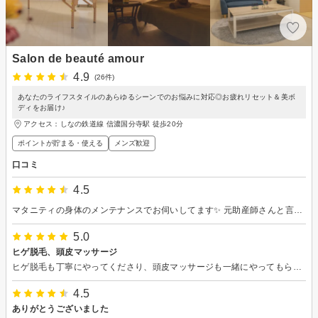
Salon de beauté amour
4.9
(26件)
あなたのライフスタイルのあらゆるシーンでのお悩みに対応◎お疲れリセット＆美ボ
ディをお届け♪
アクセス：しなの鉄道線 信濃国分寺駅 徒歩20分
ポイントが貯まる・使える
メンズ歓迎
口コミ
4.5
マタニティの身体のメンテナンスでお伺いしてます✨ 元助産師さんと言う事でとても安心感があり 毎回とても癒されてます🙂‍↕️🤎マタニティでできるマッサージはなかなかなくて💦無理なくかつ丁寧にやってくださるので毎回満足して帰れます🥹
5.0
ヒゲ脱毛、頭皮マッサージ
ヒゲ脱毛も丁寧にやってくださり、頭皮マッサージも一緒にやってもらっています。 頭皮の状態も維持出来ています。
4.5
ありがとうございました