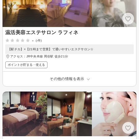
温活美容エステサロン ラフィネ
-
(-件)
【駅チカ】×【21時まで営業】で通いやすいエステサロン☆
アクセス：JR中央本線 岡谷駅 徒歩21分
ポイントが貯まる・使える
その他の情報を表示