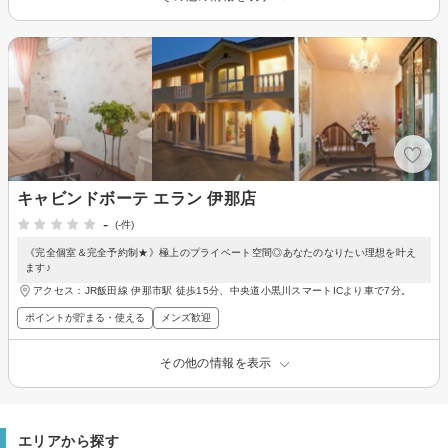
キャビンドボーテ エラン 伊那店
-
(-件)
《完全個室＆完全予約制★》極上のプライベート空間◎あなたのなりたい理想を叶え
ます♪
アクセス：JR飯田線 伊那市駅 徒歩15分、中央道小黒川スマートICより車で7分。
ポイントが貯まる・使える
メンズ歓迎
その他の情報を表示
エリアから探す