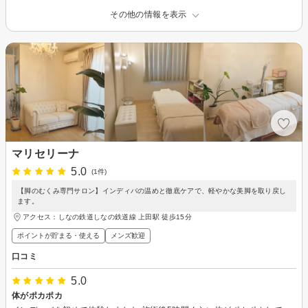
その他の情報を表示
マリセリーナ
5.0
(1件)
【脚のむくみ専門サロン】インディバの温めと徹底ケアで、軽やかな美脚を取り戻し
ます。
アクセス：しなの鉄道しなの鉄道線 上田駅 徒歩15分
ポイントが貯まる・使える
メンズ歓迎
口コミ
5.0
体がポカポカ