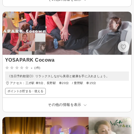
YOSAPARK Cocowa
-
(-件)
《当日予約歓迎◎》リラックスしながら美容と健康を手に入れましょう。
アクセス：三才駅 車5分、長野駅 車20分 / 豊野駅 車15分
ポイントが貯まる・使える
その他の情報を表示