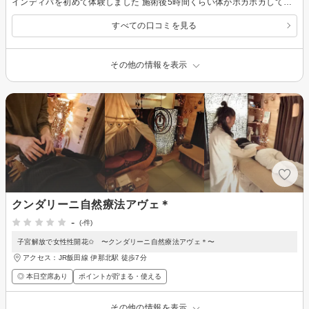
インディバを初めて体験しました 施術後5時間くらい体がポカポカしてました。 利尿がついて、久しぶりに体がスッキリと軽くなりました。お腹も少し細めになり気分上々でした 原因は生活習慣にあるとこも教えていただきたくさんアドバイスしてくれました 今後の将来のためにも続けたいと思いました
すべての口コミを見る
その他の情報を表示
クンダリーニ自然療法アヴェ＊
-
(-件)
子宮解放で女性性開花✩ 〜クンダリーニ自然療法アヴェ＊〜
アクセス：JR飯田線 伊那北駅 徒歩7分
◎ 本日空席あり
ポイントが貯まる・使える
その他の情報を表示