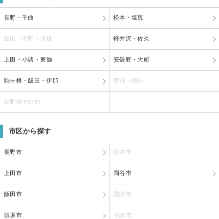
長野・千曲
松本・塩尻
飯山・中野・須坂
軽井沢・佐久
上田・小諸・東御
安曇野・大町
駒ヶ根・飯田・伊那
茅野・諏訪
長野県その他
市区から探す
長野市
松本市
上田市
岡谷市
飯田市
諏訪市
須坂市
小諸市