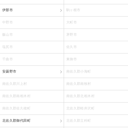
伊那市
駒ヶ根市
中野市
大町市
飯山市
茅野市
塩尻市
佐久市
千曲市
東御市
安曇野市
南佐久郡小海町
南佐久郡川上村
南佐久郡南牧村
南佐久郡南相木村
南佐久郡北相木村
南佐久郡佐久穂町
北佐久郡軽井沢町
北佐久郡御代田町
北佐久郡立科町