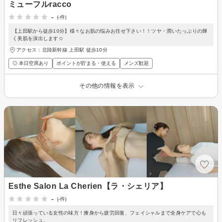
ミューフルracco
-
(-件)
【上田駅から徒歩10分】様々なお肌の悩みお任せ下さい！！ツヤ・潤いたっぷりの輝
く美肌を演出します☆
アクセス：北陸新幹線 上田駅 徒歩10分
◎ 本日空席あり
ポイントが貯まる・使える
メンズ歓迎
その他の情報を表示
Esthe Salon La Cherien【ラ・シェリア】
-
(-件)
日々頑張っている女性の味方！痩身から疲労回復、フェイシャルまで全身ケアで心も
リフレッシュ。