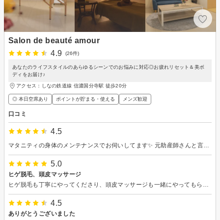
Salon de beauté amour
4.9
(26件)
あなたのライフスタイルのあらゆるシーンでのお悩みに対応◎お疲れリセット＆美ボ
ディをお届け♪
アクセス：しなの鉄道線 信濃国分寺駅 徒歩20分
◎ 本日空席あり
ポイントが貯まる・使える
メンズ歓迎
口コミ
4.5
マタニティの身体のメンテナンスでお伺いしてます✨ 元助産師さんと言う事でとても安心感があり 毎回とても癒されてます🙂‍↕️🤎マタニティでできるマッサージはなかなかなくて💦無理なくかつ丁寧にやってくださるので毎回満足して帰れます🥹
5.0
ヒゲ脱毛、頭皮マッサージ
ヒゲ脱毛も丁寧にやってくださり、頭皮マッサージも一緒にやってもらっています。 頭皮の状態も維持出来ています。
4.5
ありがとうございました