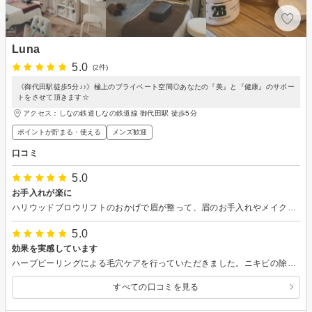
Luna
5.0
(2件)
《御代田駅徒歩5分♪♪》極上のプライベート空間◎あなたの『美』と『健康』のサポー
トをさせて頂きます☆
アクセス：しなの鉄道しなの鉄道線 御代田駅 徒歩5分
ポイントが貯まる・使える
メンズ歓迎
口コミ
5.0
お手入れが楽に
ハリウッドブロウリフトのおかげで眉が整って、眉のお手入れやメイクがとても楽になりました。今後も定期的に整えていただくよう利用したいと思います。
5.0
効果を実感しています
ハーブピーリングによる毛穴ケアを行っていただきました。ニキビの除去や毛穴が引き締まることはもちろん、多少のリフトアップも実感しています。しずよさんはとても親しみやすく、こちらの要望に合わせてメニューを提案していただけました。また、肌のケア方法等も丁寧に教えてもらいました。今後も利用したいと思います。
すべての口コミを見る