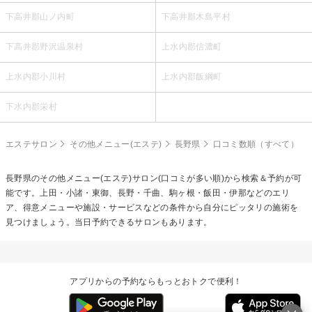
下高井郡山ノ内町
下高井郡木島平村
下高井郡野沢温泉村
上水内郡信濃町
上水内郡小川村
上水内郡飯綱町
下水内郡栄村
エステサロン
その他メニュー(エステ)
長野県
口コミ数順（すべて）
長野県の
その他メニュー(エステ)
サロン(口コミが多い順)から検索＆予約が可
能です。上田・小諸・東御、長野・千曲、駒ヶ根・飯田・伊那などのエリ
ア、得意メニューや施設・サービスなどの条件から自分にピッタリの施術を
見つけましょう。当日予約できるサロンもあります。
アプリからの予約ならもっとおトクで便利！