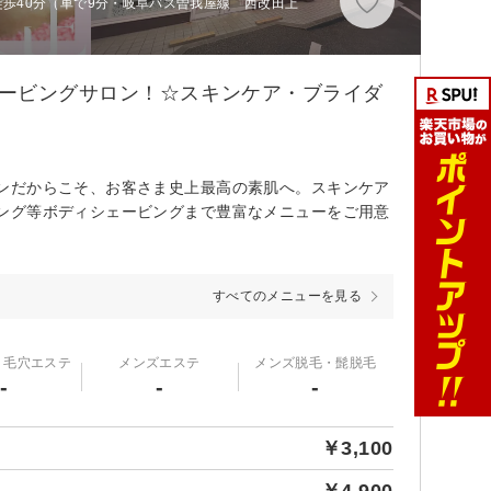
徒歩40分（車で9分・岐阜バス曽我屋線 西改田上
ェービングサロン！☆スキンケア・ブライダ
ンだからこそ、お客さま史上最高の素肌へ。スキンケア
ング等ボディシェービングまで豊富なメニューをご用意
すべてのメニューを見る
・毛穴エステ
メンズエステ
メンズ脱毛・髭脱毛
-
-
-
￥3,100
￥4,900