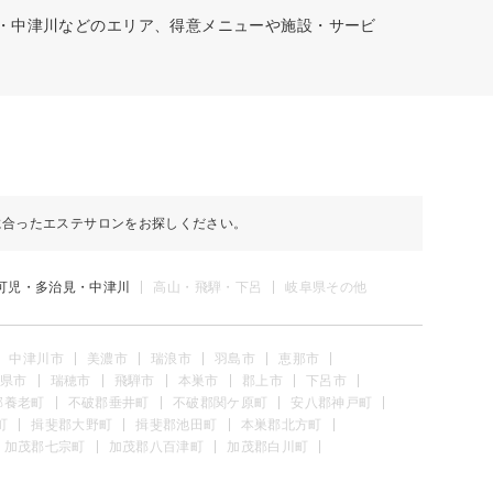
見・中津川などのエリア、得意メニューや施設・サービ
に合ったエステサロンをお探しください。
可児・多治見・中津川
高山・飛騨・下呂
岐阜県その他
中津川市
美濃市
瑞浪市
羽島市
恵那市
県市
瑞穂市
飛騨市
本巣市
郡上市
下呂市
郡養老町
不破郡垂井町
不破郡関ケ原町
安八郡神戸町
町
揖斐郡大野町
揖斐郡池田町
本巣郡北方町
加茂郡七宗町
加茂郡八百津町
加茂郡白川町