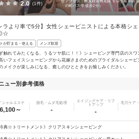
アクセス：樽見鉄道樽見線 モレラ岐阜駅 
2.0
(1件)
の町バス停 徒歩2分）
レラより車で5分】女性シェービニストによる本格シ
◎☆
トが貯まる・使える
メンズ歓迎
ず触れてみたくなる、うるツヤ肌に！！》シェービング専門店のスワ
高いフェイスシェービングから花嫁さまのためのブライダルシェービ
のメイクが楽しみになる、癒しのひとときをお愉しみください。
ニュー別参考価格
エイジングケア・リフ
イシャルエステ
脱毛・ムダ毛処理
毛穴ケア
トアップ
6,100～
-
-
特典☆トリートメント》クリアスキンシェービング
特典☆トリートメント》クリアスキンシェービング＋眉カット