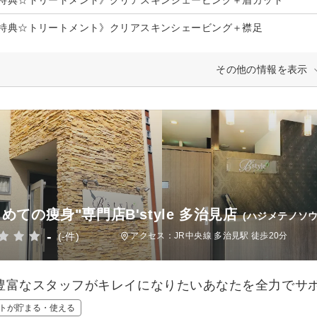
特典☆トリートメント》クリアスキンシェービング＋襟足
その他の情報を表示
めての痩身"専門店B'style 多治見店
(ハジメテノソ
-
(-件)
アクセス：JR中央線 多治見駅 徒歩20分
豊富なスタッフがキレイになりたいあなたを全力でサポ
トが貯まる・使える