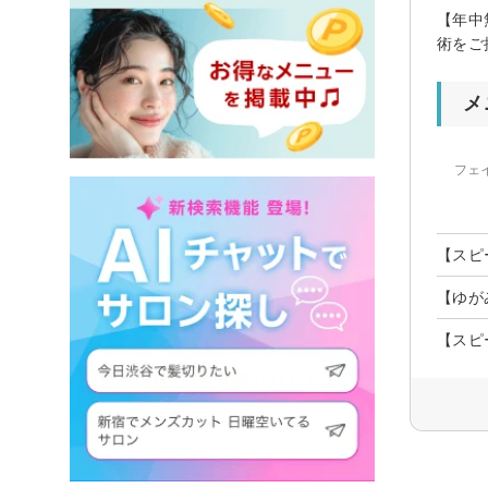
【年中
術をご
メ
フェ
【スピ
【ゆが
【スピ