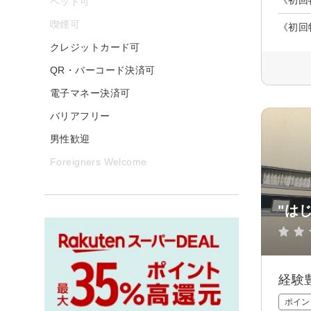
ペット可
喫煙可
《初回
クレジットカード可
QR・バーコード決済可
電子マネー決済可
バリアフリー
男性歓迎
Foreigners Welcome
"はじ
経験
ポイン