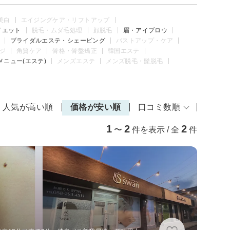
美白
エイジングケア・リフトアップ
イエット
脱毛・ムダ毛処理
顔脱毛
眉・アイブロウ
ブライダルエステ・シェービング
バストアップ・ケア
ジ
角質ケア
骨格・骨盤矯正
韓国エステ
メニュー(エステ)
メンズエステ
メンズ脱毛・髭脱毛
人気が高い順
価格が安い順
口コミ数順
1
2
2
〜
件を表示 / 全
件