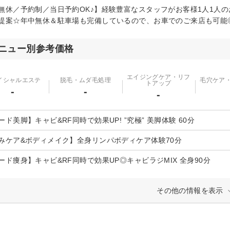
無休／予約制／当日予約OK♪】経験豊富なスタッフがお客様1人1人
提案☆年中無休＆駐車場も完備しているので、お車でのご来店も可能
ニュー別参考価格
エイジングケア・リフ
イシャルエステ
脱毛・ムダ毛処理
毛穴ケア
トアップ
-
-
-
ード美脚】キャビ&RF同時で効果UP! ”究極” 美脚体験 60分
みケア&ボディメイク】全身リンパボディケア体験70分
ード痩身】キャビ&RF同時で効果UP◎キャビラジMIX 全身90分
その他の情報を表示