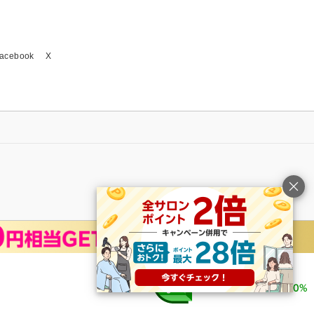
acebook
X