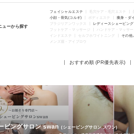
フェイシャルエステ
毛穴ケア・毛穴エステ
小顔・骨気(コルギ)
ボディエステ
痩身・ダ
ブラジリアンワックス
レディースシェービング
ニューから探す
フットケア・マッサージ
ハンドケア・マッサー
インドエステ
セルフホワイトニング
その他
メンズ眉・アイブロウ
おすすめ順 (PR優先表示)
ービングサロン swan
(シェービングサロン スワン)