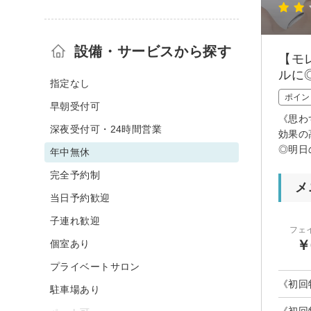
設備・サービスから探す
【モ
ルに
指定なし
ポイン
早朝受付可
《思わ
深夜受付可・24時間営業
効果の
◎明日
年中無休
完全予約制
メ
当日予約歓迎
子連れ歓迎
フェ
￥
個室あり
プライベートサロン
《初回
駐車場あり
《初回