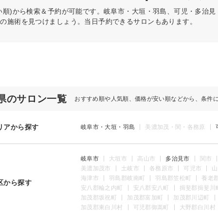
い順)から検索＆予約が可能です。岐阜市・大垣・羽島、可児・多治
リの施術を見つけましょう。当日予約できるサロンもあります。
県のサロン一覧
おすすめ順や人気順、価格が安い順などから、条件
リアから探す
岐阜市・大垣・羽島
美濃加茂・関・各務原
岐阜市
大垣市
高山市
多治見市
関市
美濃加茂市
土岐市
各務原市
可児市
山
海津市
羽島郡岐南町
羽島郡笠松町
養老
区から探す
安八郡輪之内町
安八郡安八町
揖斐郡揖斐川
加茂郡坂祝町
加茂郡富加町
加茂郡川辺町
加茂郡東白川村
可児郡御嵩町
大野郡白川村