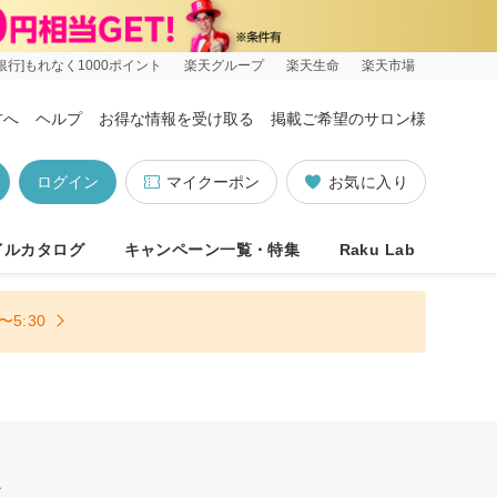
銀行]もれなく1000ポイント
楽天グループ
楽天生命
楽天市場
方へ
ヘルプ
お得な情報を受け取る
掲載ご希望のサロン様
ログイン
マイクーポン
お気に入り
イルカタログ
キャンペーン一覧・特集
Raku Lab
5:30
休