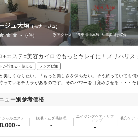
ージュ大垣
(モナージュ)
-
(-件)
アクセス：JR東海道本線 大垣駅 徒歩7分
ロ+エステ=美容カイロでもっとキレイに！メリハリス
トが貯まる・使える
メンズ歓迎
と美しくなりたい」「もっと美しさを保ちたい」そう願っていても何
持っているチカラがあるのです。そのパワーを目覚めさせる・・・そ
ニュー別参考価格
エイジングケア・リフ
イシャルエステ
脱毛・ムダ毛処理
毛穴ケア
トアップ
8,000～
-
-