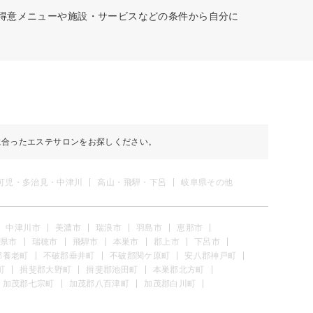
、得意メニューや施設・サービスなどの条件から自分に
に合ったエステサロンをお探しください。
可児・多治見・中津川
高山・飛騨・下呂
岐阜県その他
中津川市
美濃市
瑞浪市
羽島市
恵那市
県市
瑞穂市
飛騨市
本巣市
郡上市
下呂市
郡養老町
不破郡垂井町
不破郡関ケ原町
安八郡神戸町
町
揖斐郡大野町
揖斐郡池田町
本巣郡北方町
加茂郡七宗町
加茂郡八百津町
加茂郡白川町