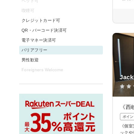
ペット可
喫煙可
クレジットカード可
QR・バーコード決済可
電子マネー決済可
バリアフリー
男性歓迎
Foreigners Welcome
Jac
《西
ポイン
《個室
ックや