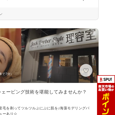
車で7分）
シェービング技術を堪能してみませんか？
産毛を剃ってツルツルぷにぷに肌を♪海藻モデリングパ
ューあり☆