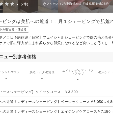
-
(-件)
アクセス：JR東海道本線 西岐阜駅 徒歩28分
ービングは美肌への近道！！月１シェービングで肌荒れ
トが貯まる・使える
制／当日予約歓迎／個室】フェイシャルシェービングで顔の毛と余分
ケアで肌に弾力が生まれ柔らかな肌質になれるなど良いこと尽くし！
ニュー別参考価格
エイジングケア・リフ
イシャルエステ
脱毛・ムダ毛処理
毛穴ケア
トアップ
-
-
-
ィースシェービング】クイックコース ￥3,300
への近道！レディースシェービング】ベーシックコース￥6,050→4,8
への近道！レディースシェービング】エイジングケアコース￥7,150→￥