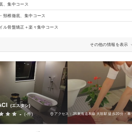
底、集中コース
・頸椎徹底、集中コース
イル骨盤矯正＋楽々集中コース
その他の情報を表示
ACI
(エスタシ)
-
(-件)
アクセス：JR東海道本線 大垣駅 徒歩20分・車