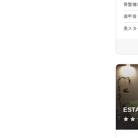
骨盤徹
肩甲骨
美スタ
EST