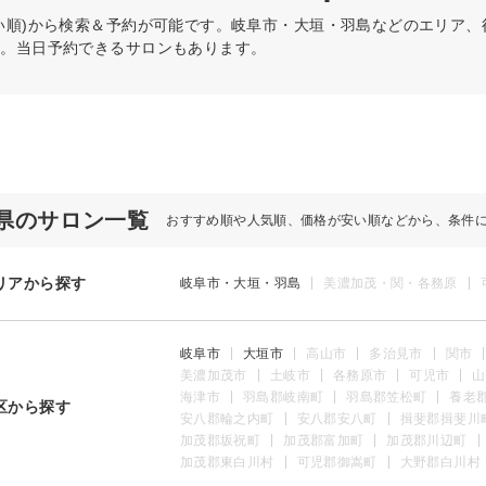
い順)から検索＆予約が可能です。岐阜市・大垣・羽島などのエリア
う。当日予約できるサロンもあります。
県のサロン一覧
おすすめ順や人気順、価格が安い順などから、条件
リアから探す
岐阜市・大垣・羽島
美濃加茂・関・各務原
岐阜市
大垣市
高山市
多治見市
関市
美濃加茂市
土岐市
各務原市
可児市
山
海津市
羽島郡岐南町
羽島郡笠松町
養老
区から探す
安八郡輪之内町
安八郡安八町
揖斐郡揖斐川
加茂郡坂祝町
加茂郡富加町
加茂郡川辺町
加茂郡東白川村
可児郡御嵩町
大野郡白川村