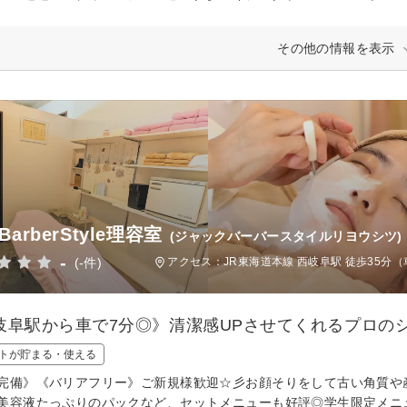
その他の情報を表示
kBarberStyle理容室
(ジャックバーバースタイルリヨウシツ)
-
(-件)
アクセス：JR東海道本線 西岐阜駅 徒歩35分（
岐阜駅から車で7分◎》清潔感UPさせてくれるプロの
トが貯まる・使える
完備》《バリアフリー》ご新規様歓迎☆彡お顔そりをして古い角質や
美容液たっぷりのパックなど、セットメニューも好評◎学生限定メニ