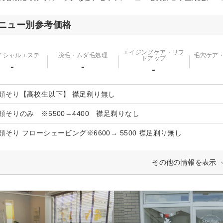
ニュー別参考価格
エイジングケア・リフ
イシャルエステ
脱毛・ムダ毛処理
毛穴ケア
トアップ
-
-
-
顔そり【高校生以下】 襟足剃り無し
顔そりのみ ※5500→4400 襟足剃りなし
顔そり フローシェービング※6600→ 5500 襟足剃り無し
その他の情報を表示