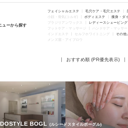
フェイシャルエステ
毛穴ケア・毛穴エステ
小顔・骨気(コルギ)
ボディエステ
痩身・ダ
ブラジリアンワックス
レディースシェービング
ニューから探す
フットケア・マッサージ
ハンドケア・マッサー
インドエステ
セルフホワイトニング
その他
メンズ眉・アイブロウ
おすすめ順 (PR優先表示)
IDOSTYLE BOGL
(ルシードスタイルボーグル)