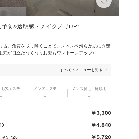
予防&透明感・メイクノリUP♪
な古い角質を取り除くことで、スベスベ滑らか肌に☆定
毛穴が目立たなくなりお顔もワントーンアップ♪
すべてのメニューを見る
・毛穴エステ
メンズエステ
メンズ脱毛・髭脱毛
-
-
-
￥3,300
￥4,840
40
￥5,720
5,720