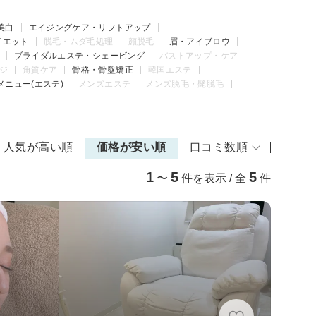
美白
エイジングケア・リフトアップ
イエット
脱毛・ムダ毛処理
顔脱毛
眉・アイブロウ
ブライダルエステ・シェービング
バストアップ・ケア
ジ
角質ケア
骨格・骨盤矯正
韓国エステ
メニュー(エステ)
メンズエステ
メンズ脱毛・髭脱毛
人気が高い順
価格が安い順
口コミ数順
1
5
5
〜
件を表示 / 全
件